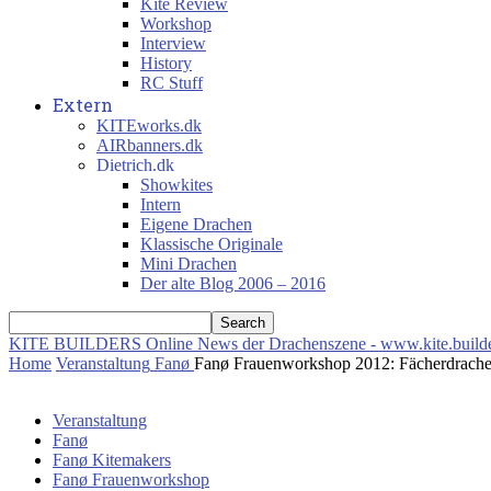
Kite Review
Workshop
Interview
History
RC Stuff
Extern
KITEworks.dk
AIRbanners.dk
Dietrich.dk
Showkites
Intern
Eigene Drachen
Klassische Originale
Mini Drachen
Der alte Blog 2006 – 2016
KITE BUILDERS
Online News der Drachenszene - www.kite.build
Home
Veranstaltung
Fanø
Fanø Frauenworkshop 2012: Fächerdrach
Veranstaltung
Fanø
Fanø Kitemakers
Fanø Frauenworkshop