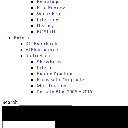
Reportage
Kite Review
Workshop
Interview
History
RC Stuff
Extern
KITEworks.dk
AIRbanners.dk
Dietrich.dk
Showkites
Intern
Eigene Drachen
Klassische Originale
Mini Drachen
Der alte Blog 2006 – 2016
Search
torsdag, 6. august 2026.
Sign in
Welcome! Log into your account
your username