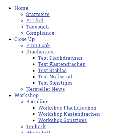
Home
Startseite
Artikel
Tagebuch
Compliance
Close Up
First Look
Drachentest
Test Flachdrachen
Test Kastendrachen
Test Stablos
Test Nullwind
Test Sonstiges
Hersteller News
Workshop
Baupläne
Workshop Flachdrachen
Workshop Kastendrachen
Workshop Sonstiges
Technik
Werkstatt