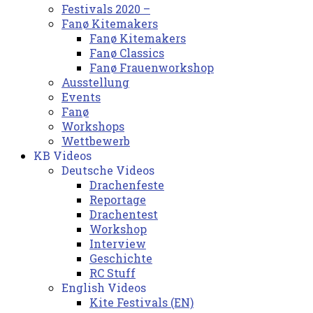
Festivals 2020 –
Fanø Kitemakers
Fanø Kitemakers
Fanø Classics
Fanø Frauenworkshop
Ausstellung
Events
Fanø
Workshops
Wettbewerb
KB Videos
Deutsche Videos
Drachenfeste
Reportage
Drachentest
Workshop
Interview
Geschichte
RC Stuff
English Videos
Kite Festivals (EN)