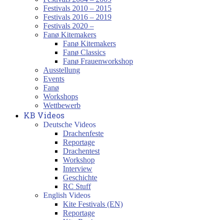
Festivals 2010 – 2015
Festivals 2016 – 2019
Festivals 2020 –
Fanø Kitemakers
Fanø Kitemakers
Fanø Classics
Fanø Frauenworkshop
Ausstellung
Events
Fanø
Workshops
Wettbewerb
KB Videos
Deutsche Videos
Drachenfeste
Reportage
Drachentest
Workshop
Interview
Geschichte
RC Stuff
English Videos
Kite Festivals (EN)
Reportage