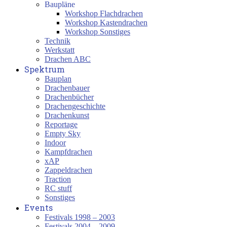
Baupläne
Workshop Flachdrachen
Workshop Kastendrachen
Workshop Sonstiges
Technik
Werkstatt
Drachen ABC
Spektrum
Bauplan
Drachenbauer
Drachenbücher
Drachengeschichte
Drachenkunst
Reportage
Empty Sky
Indoor
Kampfdrachen
xAP
Zappeldrachen
Traction
RC stuff
Sonstiges
Events
Festivals 1998 – 2003
Festivals 2004 – 2009