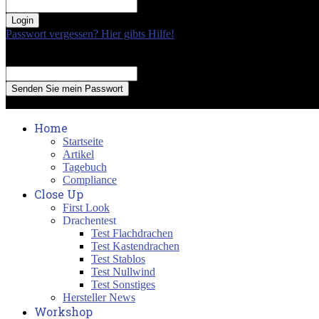
your password
Passwort vergessen? Hier gibts Hilfe!
Passwort Erneuerung
Recover your password
your email
A password will be e-mailed to you.
Home
Startseite
Artikel
Tagebuch
Compliance
Close Up
First Look
Drachentest
Test Flachdrachen
Test Kastendrachen
Test Stablos
Test Nullwind
Test Sonstiges
Hersteller News
Workshop