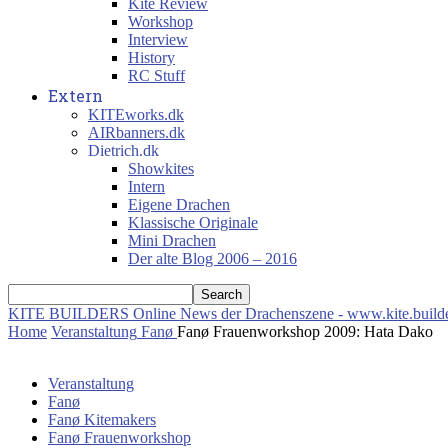
Kite Review
Workshop
Interview
History
RC Stuff
Extern
KITEworks.dk
AIRbanners.dk
Dietrich.dk
Showkites
Intern
Eigene Drachen
Klassische Originale
Mini Drachen
Der alte Blog 2006 – 2016
KITE BUILDERS
Online News der Drachenszene - www.kite.build
Home
Veranstaltung
Fanø
Fanø Frauenworkshop 2009: Hata Dako
Veranstaltung
Fanø
Fanø Kitemakers
Fanø Frauenworkshop