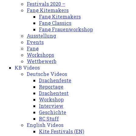
Festivals 2020 –
Fanø Kitemakers
Fanø Kitemakers
Fanø Classics
Fanø Frauenworkshop
Ausstellung
Events
Fanø
Workshops
Wettbewerb
KB Videos
Deutsche Videos
Drachenfeste
Reportage
Drachentest
Workshop
Interview
Geschichte
RC Stuff
English Videos
Kite Festivals (EN)