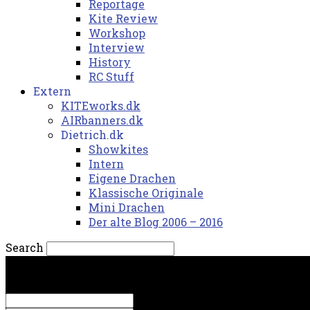
Reportage
Kite Review
Workshop
Interview
History
RC Stuff
Extern
KITEworks.dk
AIRbanners.dk
Dietrich.dk
Showkites
Intern
Eigene Drachen
Klassische Originale
Mini Drachen
Der alte Blog 2006 – 2016
Search
lørdag, 8. august 2026.
Sign in
Welcome! Log into your account
your username