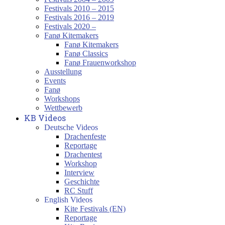
Festivals 2010 – 2015
Festivals 2016 – 2019
Festivals 2020 –
Fanø Kitemakers
Fanø Kitemakers
Fanø Classics
Fanø Frauenworkshop
Ausstellung
Events
Fanø
Workshops
Wettbewerb
KB Videos
Deutsche Videos
Drachenfeste
Reportage
Drachentest
Workshop
Interview
Geschichte
RC Stuff
English Videos
Kite Festivals (EN)
Reportage