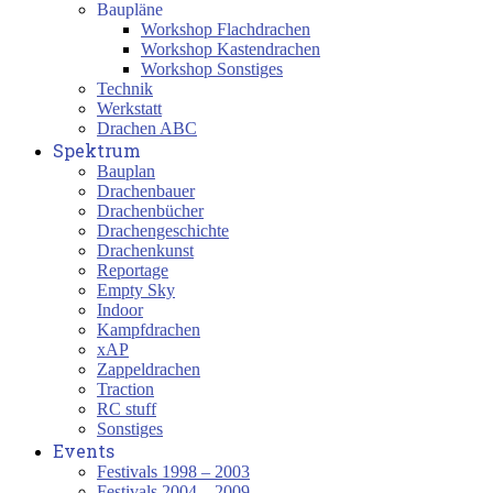
Baupläne
Workshop Flachdrachen
Workshop Kastendrachen
Workshop Sonstiges
Technik
Werkstatt
Drachen ABC
Spektrum
Bauplan
Drachenbauer
Drachenbücher
Drachengeschichte
Drachenkunst
Reportage
Empty Sky
Indoor
Kampfdrachen
xAP
Zappeldrachen
Traction
RC stuff
Sonstiges
Events
Festivals 1998 – 2003
Festivals 2004 – 2009