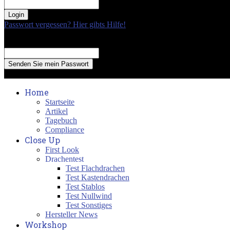
your password
Passwort vergessen? Hier gibts Hilfe!
Passwort Erneuerung
Recover your password
your email
A password will be e-mailed to you.
Home
Startseite
Artikel
Tagebuch
Compliance
Close Up
First Look
Drachentest
Test Flachdrachen
Test Kastendrachen
Test Stablos
Test Nullwind
Test Sonstiges
Hersteller News
Workshop