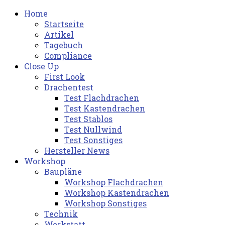
Home
Startseite
Artikel
Tagebuch
Compliance
Close Up
First Look
Drachentest
Test Flachdrachen
Test Kastendrachen
Test Stablos
Test Nullwind
Test Sonstiges
Hersteller News
Workshop
Baupläne
Workshop Flachdrachen
Workshop Kastendrachen
Workshop Sonstiges
Technik
Werkstatt