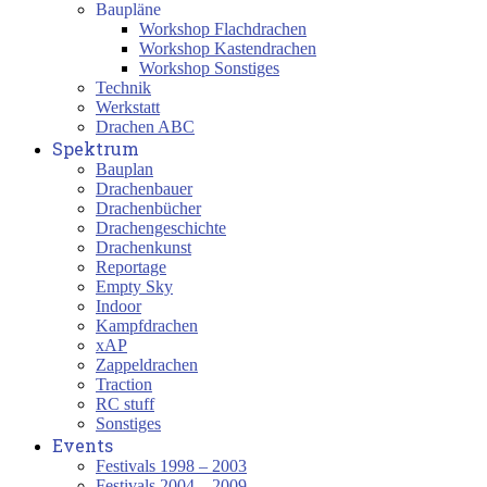
Baupläne
Workshop Flachdrachen
Workshop Kastendrachen
Workshop Sonstiges
Technik
Werkstatt
Drachen ABC
Spektrum
Bauplan
Drachenbauer
Drachenbücher
Drachengeschichte
Drachenkunst
Reportage
Empty Sky
Indoor
Kampfdrachen
xAP
Zappeldrachen
Traction
RC stuff
Sonstiges
Events
Festivals 1998 – 2003
Festivals 2004 – 2009