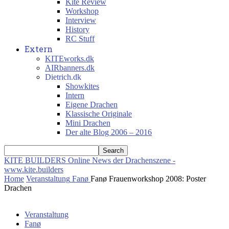
Kite Review
Workshop
Interview
History
RC Stuff
Extern
KITEworks.dk
AIRbanners.dk
Dietrich.dk
Showkites
Intern
Eigene Drachen
Klassische Originale
Mini Drachen
Der alte Blog 2006 – 2016
KITE BUILDERS
Online News der Drachenszene -
www.kite.builders
Home
Veranstaltung
Fanø
Fanø Frauenworkshop 2008: Poster
Drachen
Veranstaltung
Fanø