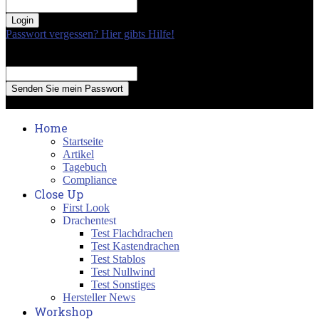
your password
Passwort vergessen? Hier gibts Hilfe!
Passwort Erneuerung
Recover your password
your email
A password will be e-mailed to you.
Home
Startseite
Artikel
Tagebuch
Compliance
Close Up
First Look
Drachentest
Test Flachdrachen
Test Kastendrachen
Test Stablos
Test Nullwind
Test Sonstiges
Hersteller News
Workshop