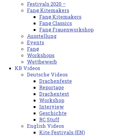
Festivals 2020 –
Fanø Kitemakers
Fanø Kitemakers
Fanø Classics
Fanø Frauenworkshop
Ausstellung
Events
Fanø
Workshops
Wettbewerb
KB Videos
Deutsche Videos
Drachenfeste
Reportage
Drachentest
Workshop
Interview
Geschichte
RC Stuff
English Videos
Kite Festivals (EN)