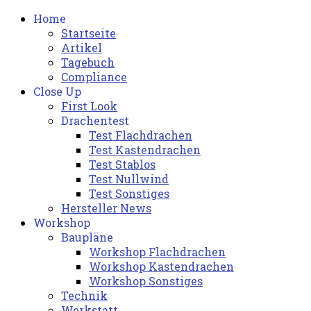
Home
Startseite
Artikel
Tagebuch
Compliance
Close Up
First Look
Drachentest
Test Flachdrachen
Test Kastendrachen
Test Stablos
Test Nullwind
Test Sonstiges
Hersteller News
Workshop
Baupläne
Workshop Flachdrachen
Workshop Kastendrachen
Workshop Sonstiges
Technik
Werkstatt