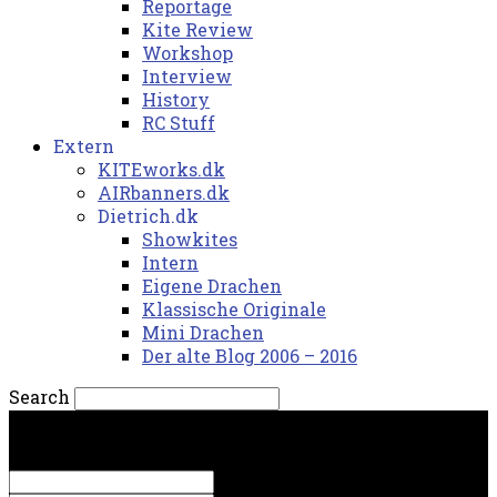
Reportage
Kite Review
Workshop
Interview
History
RC Stuff
Extern
KITEworks.dk
AIRbanners.dk
Dietrich.dk
Showkites
Intern
Eigene Drachen
Klassische Originale
Mini Drachen
Der alte Blog 2006 – 2016
Search
fredag, 7. august 2026.
Sign in
Welcome! Log into your account
your username