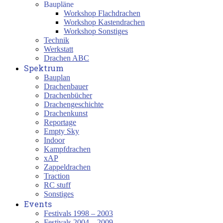
Baupläne
Workshop Flachdrachen
Workshop Kastendrachen
Workshop Sonstiges
Technik
Werkstatt
Drachen ABC
Spektrum
Bauplan
Drachenbauer
Drachenbücher
Drachengeschichte
Drachenkunst
Reportage
Empty Sky
Indoor
Kampfdrachen
xAP
Zappeldrachen
Traction
RC stuff
Sonstiges
Events
Festivals 1998 – 2003
Festivals 2004 – 2009