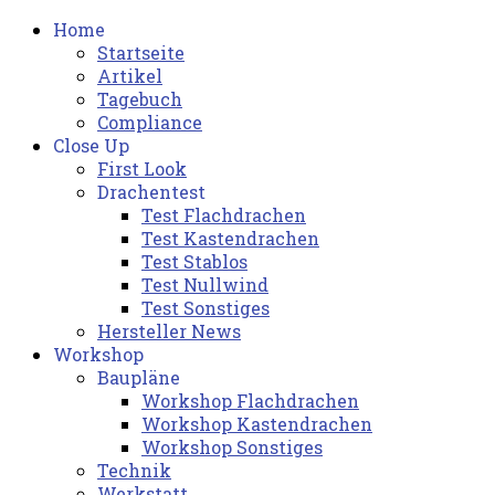
Home
Startseite
Artikel
Tagebuch
Compliance
Close Up
First Look
Drachentest
Test Flachdrachen
Test Kastendrachen
Test Stablos
Test Nullwind
Test Sonstiges
Hersteller News
Workshop
Baupläne
Workshop Flachdrachen
Workshop Kastendrachen
Workshop Sonstiges
Technik
Werkstatt