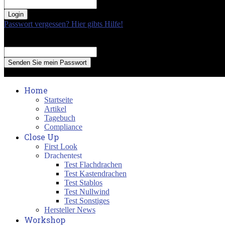
your password
Passwort vergessen? Hier gibts Hilfe!
Passwort Erneuerung
Recover your password
your email
A password will be e-mailed to you.
Home
Startseite
Artikel
Tagebuch
Compliance
Close Up
First Look
Drachentest
Test Flachdrachen
Test Kastendrachen
Test Stablos
Test Nullwind
Test Sonstiges
Hersteller News
Workshop