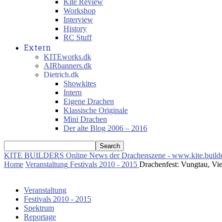
Kite Review
Workshop
Interview
History
RC Stuff
Extern
KITEworks.dk
AIRbanners.dk
Dietrich.dk
Showkites
Intern
Eigene Drachen
Klassische Originale
Mini Drachen
Der alte Blog 2006 – 2016
KITE BUILDERS
Online News der Drachenszene - www.kite.build
Home
Veranstaltung
Festivals 2010 - 2015
Drachenfest: Vungtau, Vi
Veranstaltung
Festivals 2010 - 2015
Spektrum
Reportage