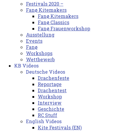
Festivals 2020 –
Fanø Kitemakers
Fanø Kitemakers
Fanø Classics
Fanø Frauenworkshop
Ausstellung
Events
Fanø
Workshops
Wettbewerb
KB Videos
Deutsche Videos
Drachenfeste
Reportage
Drachentest
Workshop
Interview
Geschichte
RC Stuff
English Videos
Kite Festivals (EN)