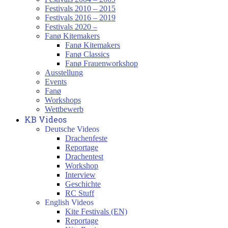
Festivals 2010 – 2015
Festivals 2016 – 2019
Festivals 2020 –
Fanø Kitemakers
Fanø Kitemakers
Fanø Classics
Fanø Frauenworkshop
Ausstellung
Events
Fanø
Workshops
Wettbewerb
KB Videos
Deutsche Videos
Drachenfeste
Reportage
Drachentest
Workshop
Interview
Geschichte
RC Stuff
English Videos
Kite Festivals (EN)
Reportage