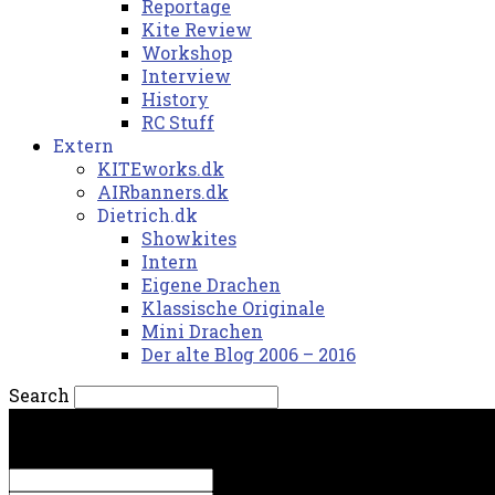
Reportage
Kite Review
Workshop
Interview
History
RC Stuff
Extern
KITEworks.dk
AIRbanners.dk
Dietrich.dk
Showkites
Intern
Eigene Drachen
Klassische Originale
Mini Drachen
Der alte Blog 2006 – 2016
Search
fredag, 7. august 2026.
Sign in
Welcome! Log into your account
your username