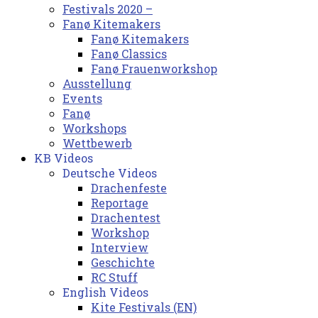
Festivals 2020 –
Fanø Kitemakers
Fanø Kitemakers
Fanø Classics
Fanø Frauenworkshop
Ausstellung
Events
Fanø
Workshops
Wettbewerb
KB Videos
Deutsche Videos
Drachenfeste
Reportage
Drachentest
Workshop
Interview
Geschichte
RC Stuff
English Videos
Kite Festivals (EN)