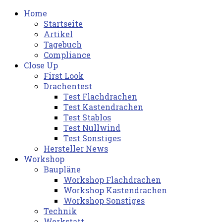
Home
Startseite
Artikel
Tagebuch
Compliance
Close Up
First Look
Drachentest
Test Flachdrachen
Test Kastendrachen
Test Stablos
Test Nullwind
Test Sonstiges
Hersteller News
Workshop
Baupläne
Workshop Flachdrachen
Workshop Kastendrachen
Workshop Sonstiges
Technik
Werkstatt