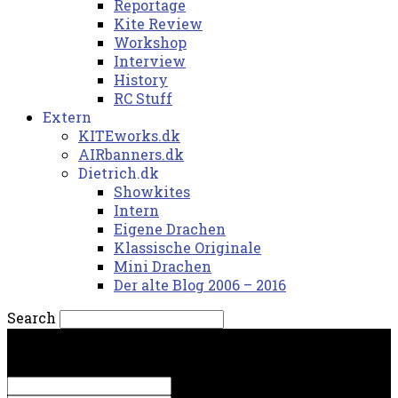
Reportage
Kite Review
Workshop
Interview
History
RC Stuff
Extern
KITEworks.dk
AIRbanners.dk
Dietrich.dk
Showkites
Intern
Eigene Drachen
Klassische Originale
Mini Drachen
Der alte Blog 2006 – 2016
Search
lørdag, 8. august 2026.
Sign in
Welcome! Log into your account
your username