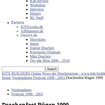
Kite Review
Workshop
Interview
History
RC Stuff
Extern
KITEworks.dk
AIRbanners.dk
Dietrich.dk
Showkites
Intern
Eigene Drachen
Klassische Originale
Mini Drachen
Der alte Blog 2006 – 2016
KITE BUILDERS
Online News der Drachenszene - www.kite.build
Home
Veranstaltung
Festivals 1998 - 2003
Drachenfest Rügen 1999
Veranstaltung
Festivals 1998 - 2003
Drachenfest Rügen 1999