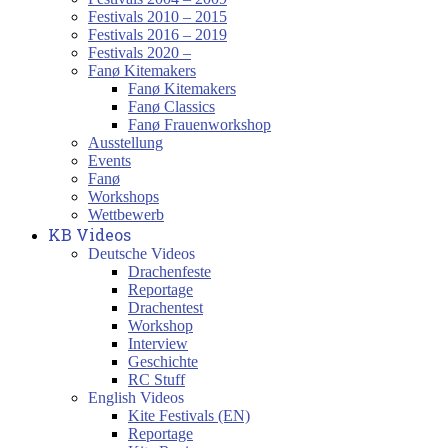
Festivals 2010 – 2015
Festivals 2016 – 2019
Festivals 2020 –
Fanø Kitemakers
Fanø Kitemakers
Fanø Classics
Fanø Frauenworkshop
Ausstellung
Events
Fanø
Workshops
Wettbewerb
KB Videos
Deutsche Videos
Drachenfeste
Reportage
Drachentest
Workshop
Interview
Geschichte
RC Stuff
English Videos
Kite Festivals (EN)
Reportage