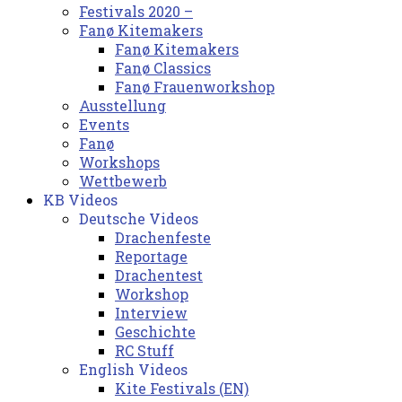
Festivals 2020 –
Fanø Kitemakers
Fanø Kitemakers
Fanø Classics
Fanø Frauenworkshop
Ausstellung
Events
Fanø
Workshops
Wettbewerb
KB Videos
Deutsche Videos
Drachenfeste
Reportage
Drachentest
Workshop
Interview
Geschichte
RC Stuff
English Videos
Kite Festivals (EN)