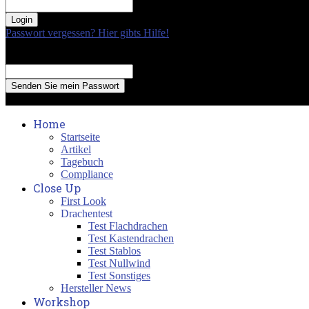
your password
Passwort vergessen? Hier gibts Hilfe!
Passwort Erneuerung
Recover your password
your email
A password will be e-mailed to you.
Home
Startseite
Artikel
Tagebuch
Compliance
Close Up
First Look
Drachentest
Test Flachdrachen
Test Kastendrachen
Test Stablos
Test Nullwind
Test Sonstiges
Hersteller News
Workshop