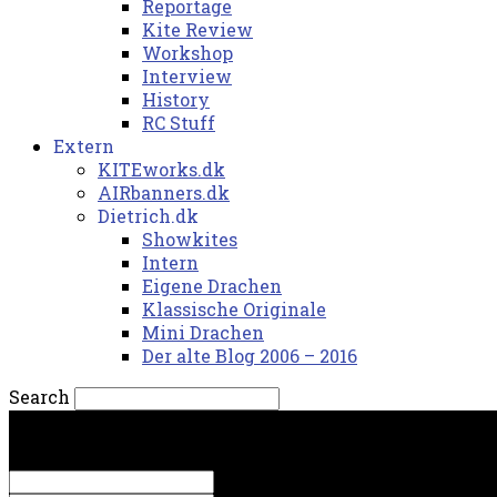
Reportage
Kite Review
Workshop
Interview
History
RC Stuff
Extern
KITEworks.dk
AIRbanners.dk
Dietrich.dk
Showkites
Intern
Eigene Drachen
Klassische Originale
Mini Drachen
Der alte Blog 2006 – 2016
Search
torsdag, 6. august 2026.
Sign in
Welcome! Log into your account
your username