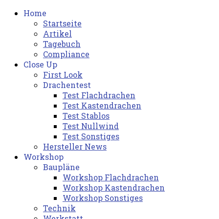
Home
Startseite
Artikel
Tagebuch
Compliance
Close Up
First Look
Drachentest
Test Flachdrachen
Test Kastendrachen
Test Stablos
Test Nullwind
Test Sonstiges
Hersteller News
Workshop
Baupläne
Workshop Flachdrachen
Workshop Kastendrachen
Workshop Sonstiges
Technik
Werkstatt