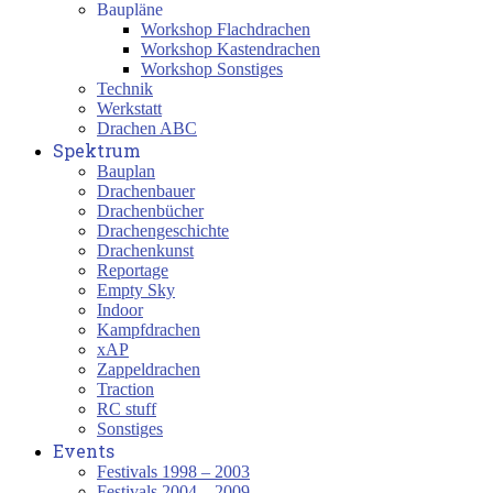
Baupläne
Workshop Flachdrachen
Workshop Kastendrachen
Workshop Sonstiges
Technik
Werkstatt
Drachen ABC
Spektrum
Bauplan
Drachenbauer
Drachenbücher
Drachengeschichte
Drachenkunst
Reportage
Empty Sky
Indoor
Kampfdrachen
xAP
Zappeldrachen
Traction
RC stuff
Sonstiges
Events
Festivals 1998 – 2003
Festivals 2004 – 2009