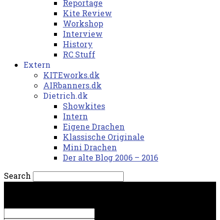
Reportage
Kite Review
Workshop
Interview
History
RC Stuff
Extern
KITEworks.dk
AIRbanners.dk
Dietrich.dk
Showkites
Intern
Eigene Drachen
Klassische Originale
Mini Drachen
Der alte Blog 2006 – 2016
Search
mandag, 10. august 2026.
Sign in
Welcome! Log into your account
your username