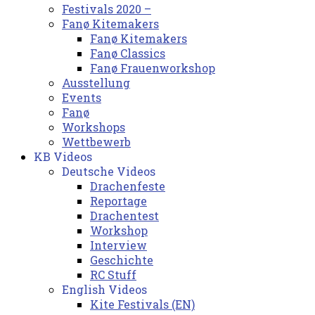
Festivals 2020 –
Fanø Kitemakers
Fanø Kitemakers
Fanø Classics
Fanø Frauenworkshop
Ausstellung
Events
Fanø
Workshops
Wettbewerb
KB Videos
Deutsche Videos
Drachenfeste
Reportage
Drachentest
Workshop
Interview
Geschichte
RC Stuff
English Videos
Kite Festivals (EN)