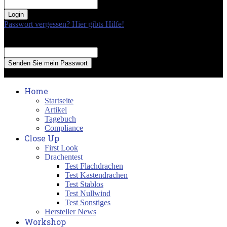
your password
Passwort vergessen? Hier gibts Hilfe!
Passwort Erneuerung
Recover your password
your email
A password will be e-mailed to you.
Home
Startseite
Artikel
Tagebuch
Compliance
Close Up
First Look
Drachentest
Test Flachdrachen
Test Kastendrachen
Test Stablos
Test Nullwind
Test Sonstiges
Hersteller News
Workshop