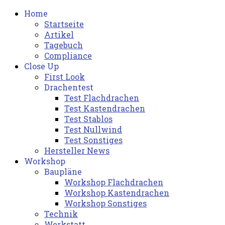
Home
Startseite
Artikel
Tagebuch
Compliance
Close Up
First Look
Drachentest
Test Flachdrachen
Test Kastendrachen
Test Stablos
Test Nullwind
Test Sonstiges
Hersteller News
Workshop
Baupläne
Workshop Flachdrachen
Workshop Kastendrachen
Workshop Sonstiges
Technik
Werkstatt