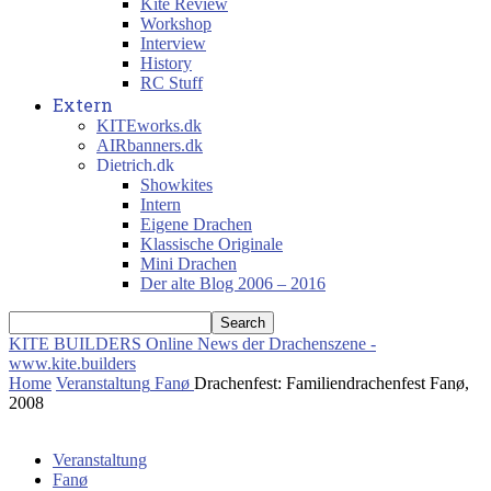
Kite Review
Workshop
Interview
History
RC Stuff
Extern
KITEworks.dk
AIRbanners.dk
Dietrich.dk
Showkites
Intern
Eigene Drachen
Klassische Originale
Mini Drachen
Der alte Blog 2006 – 2016
KITE BUILDERS
Online News der Drachenszene -
www.kite.builders
Home
Veranstaltung
Fanø
Drachenfest: Familiendrachenfest Fanø,
2008
Veranstaltung
Fanø