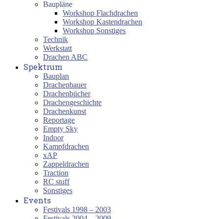
Baupläne
Workshop Flachdrachen
Workshop Kastendrachen
Workshop Sonstiges
Technik
Werkstatt
Drachen ABC
Spektrum
Bauplan
Drachenbauer
Drachenbücher
Drachengeschichte
Drachenkunst
Reportage
Empty Sky
Indoor
Kampfdrachen
xAP
Zappeldrachen
Traction
RC stuff
Sonstiges
Events
Festivals 1998 – 2003
Festivals 2004 – 2009