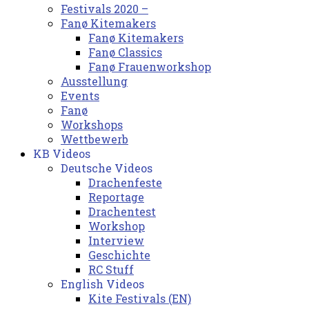
Festivals 2020 –
Fanø Kitemakers
Fanø Kitemakers
Fanø Classics
Fanø Frauenworkshop
Ausstellung
Events
Fanø
Workshops
Wettbewerb
KB Videos
Deutsche Videos
Drachenfeste
Reportage
Drachentest
Workshop
Interview
Geschichte
RC Stuff
English Videos
Kite Festivals (EN)