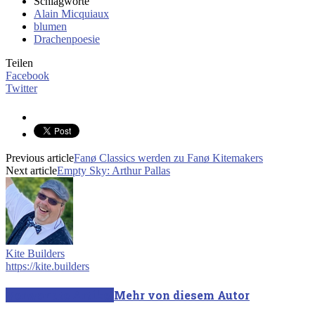
Schlagworte
Alain Micquiaux
blumen
Drachenpoesie
Teilen
Facebook
Twitter
Previous article
Fanø Classics werden zu Fanø Kitemakers
Next article
Empty Sky: Arthur Pallas
Kite Builders
https://kite.builders
Verwandte Artikel
Mehr von diesem Autor