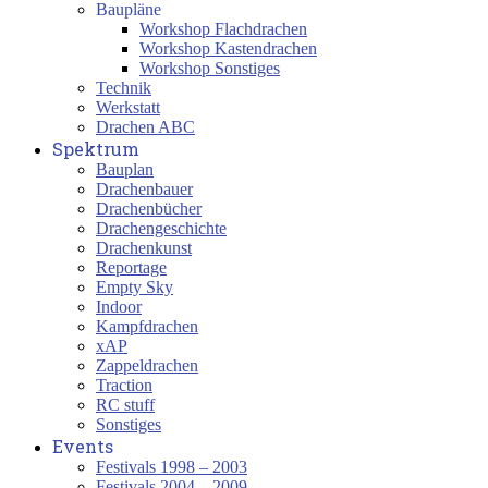
Baupläne
Workshop Flachdrachen
Workshop Kastendrachen
Workshop Sonstiges
Technik
Werkstatt
Drachen ABC
Spektrum
Bauplan
Drachenbauer
Drachenbücher
Drachengeschichte
Drachenkunst
Reportage
Empty Sky
Indoor
Kampfdrachen
xAP
Zappeldrachen
Traction
RC stuff
Sonstiges
Events
Festivals 1998 – 2003
Festivals 2004 – 2009