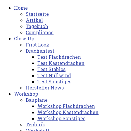
Home
Startseite
Artikel
Tagebuch
Compliance
Close Up
First Look
Drachentest
Test Flachdrachen
Test Kastendrachen
Test Stablos
Test Nullwind
Test Sonstiges
Hersteller News
Workshop
Baupläne
Workshop Flachdrachen
Workshop Kastendrachen
Workshop Sonstiges
Technik
Werkstatt