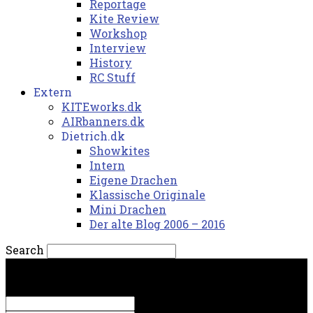
Reportage
Kite Review
Workshop
Interview
History
RC Stuff
Extern
KITEworks.dk
AIRbanners.dk
Dietrich.dk
Showkites
Intern
Eigene Drachen
Klassische Originale
Mini Drachen
Der alte Blog 2006 – 2016
Search
lørdag, 8. august 2026.
Sign in
Welcome! Log into your account
your username