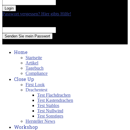
your password
Passwort vergessen? Hier gibts Hilfe!
Passwort Erneuerung
Recover your password
your email
A password will be e-mailed to you.
Home
Startseite
Artikel
Tagebuch
Compliance
Close Up
First Look
Drachentest
Test Flachdrachen
Test Kastendrachen
Test Stablos
Test Nullwind
Test Sonstiges
Hersteller News
Workshop