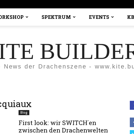
ORKSHOP
SPEKTRUM
EVENTS
KB
ITE BUILDE
e News der Drachenszene - www.kite.bu
cquiaux
Blog
First look: wir SWITCH´en
zwischen den Drachenwelten