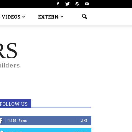
 VIDEOS
EXTERN
RS
ilders
FOLLOW US
1,129
Fans
LIKE