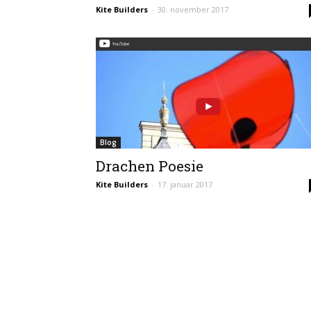
Kite Builders
-
30. november 2017
Blog
Drachen Poesie
Kite Builders
-
17. januar 2017