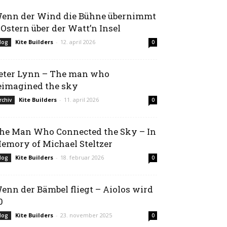
enn der Wind die Bühne übernimmt
 Ostern über der Watt’n Insel
Kite Builders
-
12. april 2026
log
0
eter Lynn – The man who
eimagined the sky
Kite Builders
-
11. april 2026
rchiv
0
he Man Who Connected the Sky – In
emory of Michael Steltzer
Kite Builders
-
18. februar 2026
log
0
enn der Bämbel fliegt – Aiolos wird
0
Kite Builders
-
23. november 2025
log
0