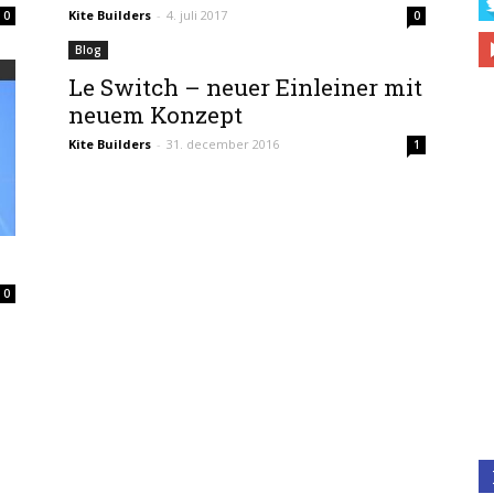
Kite Builders
-
4. juli 2017
0
0
Blog
Le Switch – neuer Einleiner mit
neuem Konzept
Kite Builders
-
31. december 2016
1
0