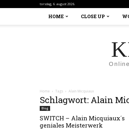
torsdag, 6. august 2026.
HOME
CLOSE UP
W
K
Onlin
Home
Tags
Alain Micquiaux
Schlagwort: Alain Mi
Blog
SWITCH – Alain Micquiaux´s
geniales Meisterwerk