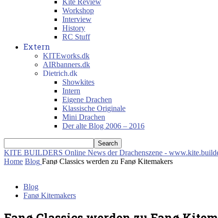
Kite Review
Workshop
Interview
History
RC Stuff
Extern
KITEworks.dk
AIRbanners.dk
Dietrich.dk
Showkites
Intern
Eigene Drachen
Klassische Originale
Mini Drachen
Der alte Blog 2006 – 2016
KITE BUILDERS
Online News der Drachenszene - www.kite.build
Home
Blog
Fanø Classics werden zu Fanø Kitemakers
Blog
Fanø Kitemakers
Fanø Classics werden zu Fanø Kite