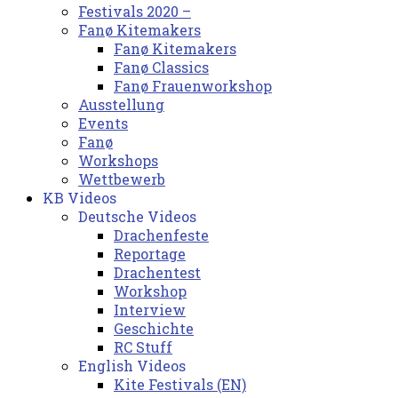
Festivals 2020 –
Fanø Kitemakers
Fanø Kitemakers
Fanø Classics
Fanø Frauenworkshop
Ausstellung
Events
Fanø
Workshops
Wettbewerb
KB Videos
Deutsche Videos
Drachenfeste
Reportage
Drachentest
Workshop
Interview
Geschichte
RC Stuff
English Videos
Kite Festivals (EN)