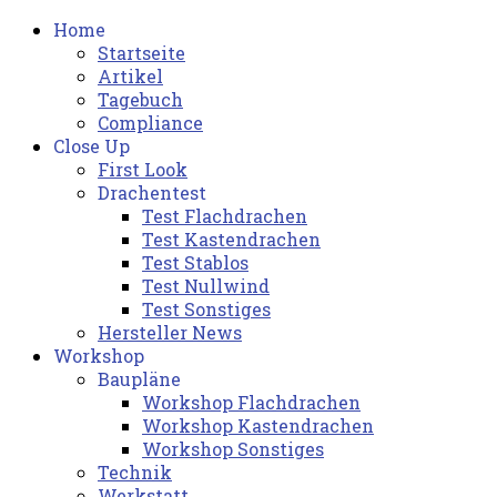
Home
Startseite
Artikel
Tagebuch
Compliance
Close Up
First Look
Drachentest
Test Flachdrachen
Test Kastendrachen
Test Stablos
Test Nullwind
Test Sonstiges
Hersteller News
Workshop
Baupläne
Workshop Flachdrachen
Workshop Kastendrachen
Workshop Sonstiges
Technik
Werkstatt