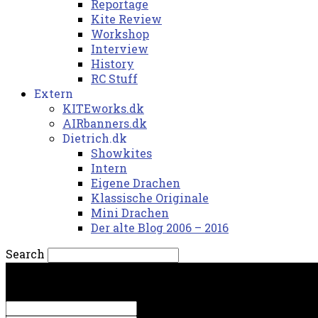
Reportage
Kite Review
Workshop
Interview
History
RC Stuff
Extern
KITEworks.dk
AIRbanners.dk
Dietrich.dk
Showkites
Intern
Eigene Drachen
Klassische Originale
Mini Drachen
Der alte Blog 2006 – 2016
Search
lørdag, 8. august 2026.
Sign in
Welcome! Log into your account
your username