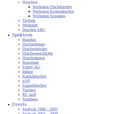
Baupläne
Workshop Flachdrachen
Workshop Kastendrachen
Workshop Sonstiges
Technik
Werkstatt
Drachen ABC
Spektrum
Bauplan
Drachenbauer
Drachenbücher
Drachengeschichte
Drachenkunst
Reportage
Empty Sky
Indoor
Kampfdrachen
xAP
Zappeldrachen
Traction
RC stuff
Sonstiges
Events
Festivals 1998 – 2003
Festivals 2004 – 2009