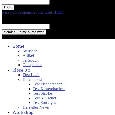
your password
Passwort vergessen? Hier gibts Hilfe!
Passwort Erneuerung
Recover your password
your email
A password will be e-mailed to you.
Home
Startseite
Artikel
Tagebuch
Compliance
Close Up
First Look
Drachentest
Test Flachdrachen
Test Kastendrachen
Test Stablos
Test Nullwind
Test Sonstiges
Hersteller News
Workshop