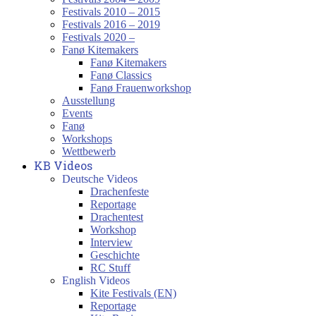
Festivals 2010 – 2015
Festivals 2016 – 2019
Festivals 2020 –
Fanø Kitemakers
Fanø Kitemakers
Fanø Classics
Fanø Frauenworkshop
Ausstellung
Events
Fanø
Workshops
Wettbewerb
KB Videos
Deutsche Videos
Drachenfeste
Reportage
Drachentest
Workshop
Interview
Geschichte
RC Stuff
English Videos
Kite Festivals (EN)
Reportage