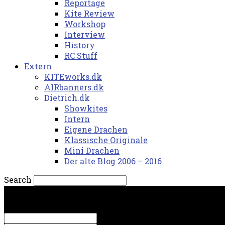
Reportage
Kite Review
Workshop
Interview
History
RC Stuff
Extern
KITEworks.dk
AIRbanners.dk
Dietrich.dk
Showkites
Intern
Eigene Drachen
Klassische Originale
Mini Drachen
Der alte Blog 2006 – 2016
Search
lørdag, 8. august 2026.
Sign in
Welcome! Log into your account
your username