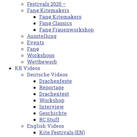
Festivals 2020 –
Fanø Kitemakers
Fanø Kitemakers
Fanø Classics
Fanø Frauenworkshop
Ausstellung
Events
Fanø
Workshops
Wettbewerb
KB Videos
Deutsche Videos
Drachenfeste
Reportage
Drachentest
Workshop
Interview
Geschichte
RC Stuff
English Videos
Kite Festivals (EN)