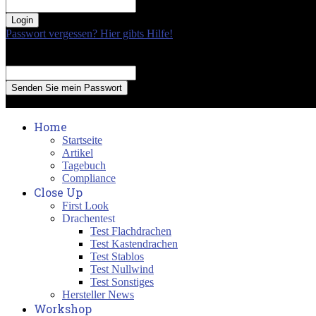
your password
Passwort vergessen? Hier gibts Hilfe!
Passwort Erneuerung
Recover your password
your email
A password will be e-mailed to you.
Home
Startseite
Artikel
Tagebuch
Compliance
Close Up
First Look
Drachentest
Test Flachdrachen
Test Kastendrachen
Test Stablos
Test Nullwind
Test Sonstiges
Hersteller News
Workshop