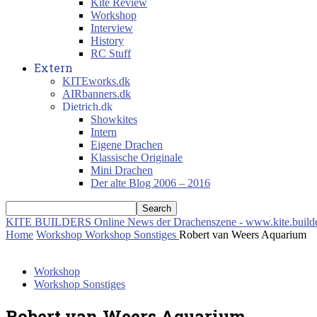
Kite Review
Workshop
Interview
History
RC Stuff
Extern
KITEworks.dk
AIRbanners.dk
Dietrich.dk
Showkites
Intern
Eigene Drachen
Klassische Originale
Mini Drachen
Der alte Blog 2006 – 2016
KITE BUILDERS
Online News der Drachenszene - www.kite.build
Home
Workshop
Workshop Sonstiges
Robert van Weers Aquarium
Workshop
Workshop Sonstiges
Robert van Weers Aquarium