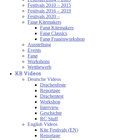
Festivals 2010 – 2015
Festivals 2016 – 2019
Festivals 2020 –
Fanø Kitemakers
Fanø Kitemakers
Fanø Classics
Fanø Frauenworkshop
Ausstellung
Events
Fanø
Workshops
Wettbewerb
KB Videos
Deutsche Videos
Drachenfeste
Reportage
Drachentest
Workshop
Interview
Geschichte
RC Stuff
English Videos
Kite Festivals (EN)
Reportage