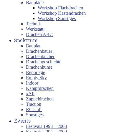
Baupläne
Workshop Flachdrachen
Workshop Kastendrachen
Workshop Sonstiges
Technik
Werkstatt
Drachen ABC
Spektrum
Bauplan
Drachenbauer
Drachenbücher
Drachengeschichte
Drachenkunst
Reportage
Empty Sky
Indoor
Kampfdrachen
xAP
Zappeldrachen
Traction
RC stuff
Sonstiges
Events
Festivals 1998 – 2003
Festivals 2004 – 2009