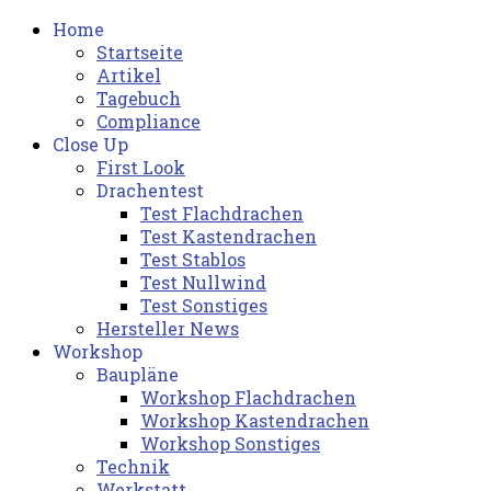
Home
Startseite
Artikel
Tagebuch
Compliance
Close Up
First Look
Drachentest
Test Flachdrachen
Test Kastendrachen
Test Stablos
Test Nullwind
Test Sonstiges
Hersteller News
Workshop
Baupläne
Workshop Flachdrachen
Workshop Kastendrachen
Workshop Sonstiges
Technik
Werkstatt