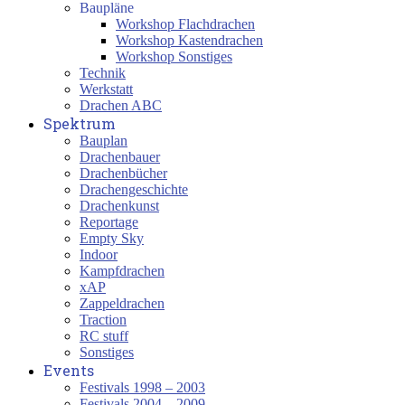
Baupläne
Workshop Flachdrachen
Workshop Kastendrachen
Workshop Sonstiges
Technik
Werkstatt
Drachen ABC
Spektrum
Bauplan
Drachenbauer
Drachenbücher
Drachengeschichte
Drachenkunst
Reportage
Empty Sky
Indoor
Kampfdrachen
xAP
Zappeldrachen
Traction
RC stuff
Sonstiges
Events
Festivals 1998 – 2003
Festivals 2004 – 2009