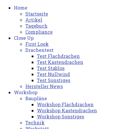
Home
Startseite
Artikel
Tagebuch
Compliance
Close Up
First Look
Drachentest
Test Flachdrachen
Test Kastendrachen
Test Stablos
Test Nullwind
Test Sonstiges
Hersteller News
Workshop
Baupläne
Workshop Flachdrachen
Workshop Kastendrachen
Workshop Sonstiges
Technik
Werkstatt