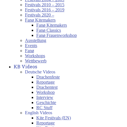
Festivals 2010 – 2015
Festivals 2016 – 2019
Festivals 2020 –
Fanø Kitemakers
Fanø Kitemakers
Fanø Classics
Fanø Frauenworkshop
Ausstellung
Events
Fanø
Workshops
Wettbewerb
KB Videos
Deutsche Videos
Drachenfeste
Reportage
Drachentest
Workshop
Interview
Geschichte
RC Stuff
English Videos
Kite Festivals (EN)
Reportage