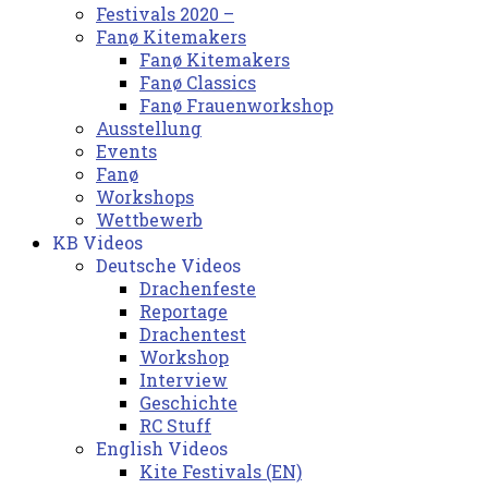
Festivals 2020 –
Fanø Kitemakers
Fanø Kitemakers
Fanø Classics
Fanø Frauenworkshop
Ausstellung
Events
Fanø
Workshops
Wettbewerb
KB Videos
Deutsche Videos
Drachenfeste
Reportage
Drachentest
Workshop
Interview
Geschichte
RC Stuff
English Videos
Kite Festivals (EN)