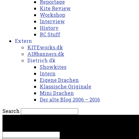
Reportage
Kite Review
Workshop
Interview
History
RC Stuff
Extern
KITEworks.dk
AIRbanners.dk
Dietrich.dk
Showkites
Intern
Eigene Drachen
Klassische Originale
Mini Drachen
Der alte Blog 2006 – 2016
Search
torsdag, 6. august 2026.
Sign in
Welcome! Log into your account
your username