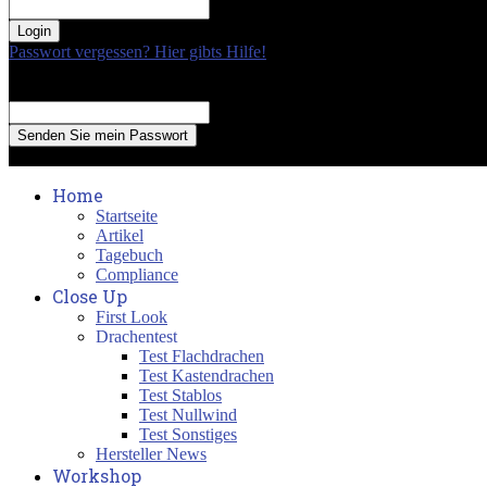
your password
Passwort vergessen? Hier gibts Hilfe!
Passwort Erneuerung
Recover your password
your email
A password will be e-mailed to you.
Home
Startseite
Artikel
Tagebuch
Compliance
Close Up
First Look
Drachentest
Test Flachdrachen
Test Kastendrachen
Test Stablos
Test Nullwind
Test Sonstiges
Hersteller News
Workshop