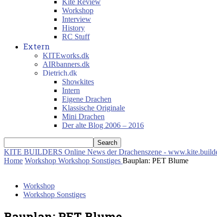
Kite Review
Workshop
Interview
History
RC Stuff
Extern
KITEworks.dk
AIRbanners.dk
Dietrich.dk
Showkites
Intern
Eigene Drachen
Klassische Originale
Mini Drachen
Der alte Blog 2006 – 2016
KITE BUILDERS
Online News der Drachenszene - www.kite.build
Home
Workshop
Workshop Sonstiges
Bauplan: PET Blume
Workshop
Workshop Sonstiges
Bauplan: PET Blume