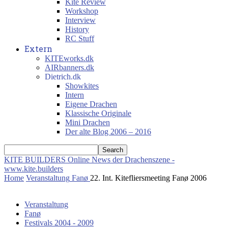
Kite Review
Workshop
Interview
History
RC Stuff
Extern
KITEworks.dk
AIRbanners.dk
Dietrich.dk
Showkites
Intern
Eigene Drachen
Klassische Originale
Mini Drachen
Der alte Blog 2006 – 2016
KITE BUILDERS
Online News der Drachenszene -
www.kite.builders
Home
Veranstaltung
Fanø
22. Int. Kitefliersmeeting Fanø 2006
Veranstaltung
Fanø
Festivals 2004 - 2009