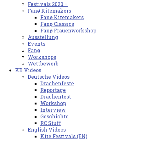
Festivals 2020 –
Fanø Kitemakers
Fanø Kitemakers
Fanø Classics
Fanø Frauenworkshop
Ausstellung
Events
Fanø
Workshops
Wettbewerb
KB Videos
Deutsche Videos
Drachenfeste
Reportage
Drachentest
Workshop
Interview
Geschichte
RC Stuff
English Videos
Kite Festivals (EN)