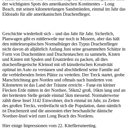
der wichtigsten Spots des amerikanischen Kontinentes – Long
Beach, mit seinen kilometerlangen Sandstränden, einmal im Jahr das
Eldorado für alle amerikanischen Drachenflieger.
Geschichte wiederholt sich – und das Jahr für Jahr. Sicherlich,
Planwagen gibt es mittlerweile nur noch in Museen, aber das hält
den mitteleuropäischen Normalbürger des Typus Drachenflieger
nicht davon ab alljährlich Anfang Juni seine gesammelten Schätze in
Form von Drachentüten und Drachentaschen zu sammeln, Kisten
und Kästen mit Spulen und Ersatzteilen zu packen, all dies
drachenfliegerische Kleinod mit oft künstlerischen Kreativität
optimal im Auto zu verstauen und abschließend seine Familie auf
die verbleibenden freien Plätze zu verteilen. Der Treck startet, grobe
Marschrichtung gen Norden und oftmals nach hunderten von
Kilometern ist das Land der Träume erreicht – Fanø ein kleiner
Flecken Erde mitten in der Nordsee, 56km2 groß, 16km lang und an
der breitesten Stelle gerade einmal 5km messend. Normalerweise
zählt diese Insel 3142 Einwohner, doch einmal im Jahr, zu Zeiten
des großen Trecks, verdreifacht sich die Population, dann nämlich
ist Drachenzeit und die ansonsten eher beschauliche dänische
Nordsee-Insel wird zum Long Beach des Nordens.
Hier einige Impressionen vom 22. Kitefliersmeeting.