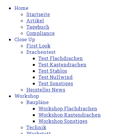
Home
Startseite
Artikel
Tagebuch
Compliance
Close Up
First Look
Drachentest
Test Flachdrachen
Test Kastendrachen
Test Stablos
Test Nullwind
Test Sonstiges
Hersteller News
Workshop
Baupläne
Workshop Flachdrachen
Workshop Kastendrachen
Workshop Sonstiges
Technik
Werkstatt