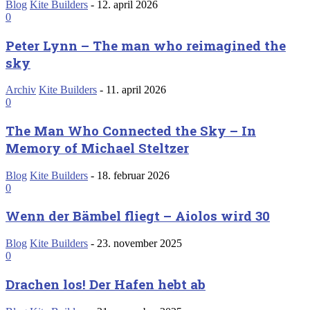
Blog
Kite Builders
-
12. april 2026
0
Peter Lynn – The man who reimagined the
sky
Archiv
Kite Builders
-
11. april 2026
0
The Man Who Connected the Sky – In
Memory of Michael Steltzer
Blog
Kite Builders
-
18. februar 2026
0
Wenn der Bämbel fliegt – Aiolos wird 30
Blog
Kite Builders
-
23. november 2025
0
Drachen los! Der Hafen hebt ab