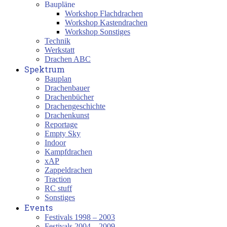
Baupläne
Workshop Flachdrachen
Workshop Kastendrachen
Workshop Sonstiges
Technik
Werkstatt
Drachen ABC
Spektrum
Bauplan
Drachenbauer
Drachenbücher
Drachengeschichte
Drachenkunst
Reportage
Empty Sky
Indoor
Kampfdrachen
xAP
Zappeldrachen
Traction
RC stuff
Sonstiges
Events
Festivals 1998 – 2003
Festivals 2004 – 2009