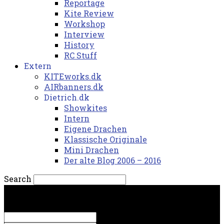
Reportage
Kite Review
Workshop
Interview
History
RC Stuff
Extern
KITEworks.dk
AIRbanners.dk
Dietrich.dk
Showkites
Intern
Eigene Drachen
Klassische Originale
Mini Drachen
Der alte Blog 2006 – 2016
Search
fredag, 7. august 2026.
Sign in
Welcome! Log into your account
your username