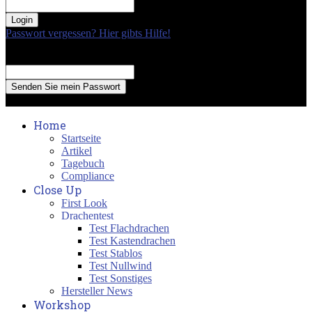
your password
Passwort vergessen? Hier gibts Hilfe!
Passwort Erneuerung
Recover your password
your email
A password will be e-mailed to you.
Home
Startseite
Artikel
Tagebuch
Compliance
Close Up
First Look
Drachentest
Test Flachdrachen
Test Kastendrachen
Test Stablos
Test Nullwind
Test Sonstiges
Hersteller News
Workshop