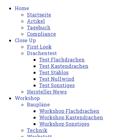
Home
Startseite
Artikel
Tagebuch
Compliance
Close Up
First Look
Drachentest
Test Flachdrachen
Test Kastendrachen
Test Stablos
Test Nullwind
Test Sonstiges
Hersteller News
Workshop
Baupläne
Workshop Flachdrachen
Workshop Kastendrachen
Workshop Sonstiges
Technik
Werkstatt