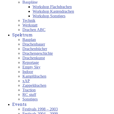
Baupläne
Workshop Flachdrachen
Workshop Kastendrachen
Workshop Sonstiges
Technik
Werkstatt
Drachen ABC
Spektrum
Bauplan
Drachenbauer
Drachenbücher
Drachengeschichte
Drachenkunst
Reportage
Empty Sky
Indoor
Kampfdrachen
xAP
Zappeldrachen
Traction
RC stuff
Sonstiges
Events
Festivals 1998 – 2003
Festivals 2004 – 2009