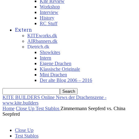
Kite Review
Workshop
Interview
History
RC Stuff
Extern
KITEworks.dk
AIRbanners.dk
Dietrich.dk
Showkites
Intern
Eigene Drachen
Klassische Originale
Mini Drachen
Der alte Blog 2006 – 2016
KITE BUILDERS
Online News der Drachenszene -
www.kite.builders
Home
Close Up
Test Stablos
Zimmermann Seepferd vs. China
Seepferd
Close Up
Test Stablos