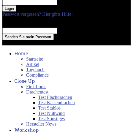
your password
Passwort vergessen? Hier gibts Hilfe!
Passwort Erneuerung
Recover your password
your email
A password will be e-mailed to you.
Home
Startseite
Artikel
Tagebuch
Compliance
Close Up
First Look
Drachentest
Test Flachdrachen
Test Kastendrachen
Test Stablos
Test Nullwind
Test Sonstiges
Hersteller News
Workshop