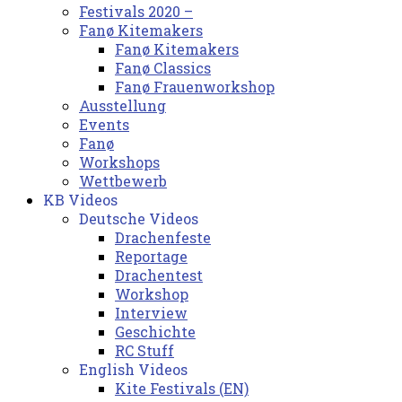
Festivals 2020 –
Fanø Kitemakers
Fanø Kitemakers
Fanø Classics
Fanø Frauenworkshop
Ausstellung
Events
Fanø
Workshops
Wettbewerb
KB Videos
Deutsche Videos
Drachenfeste
Reportage
Drachentest
Workshop
Interview
Geschichte
RC Stuff
English Videos
Kite Festivals (EN)