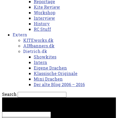
Reportage
Kite Review
Workshop
Interview
History
RC Stuff
Extern
KITEworks.dk
AIRbanners.dk
Dietrich.dk
Showkites
Intern
Eigene Drachen
Klassische Originale
Mini Drachen
Der alte Blog 2006 – 2016
Search
torsdag, 6. august 2026.
Sign in
Welcome! Log into your account
your username