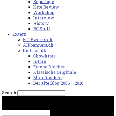
Reportage
Kite Review
Workshop
Interview
History
RC Stuff
Extern
KITEworks.dk
AIRbanners.dk
Dietrich.dk
Showkites
Intern
Eigene Drachen
Klassische Originale
Mini Drachen
Der alte Blog 2006 – 2016
Search
lørdag, 8. august 2026.
Sign in
Welcome! Log into your account
your username