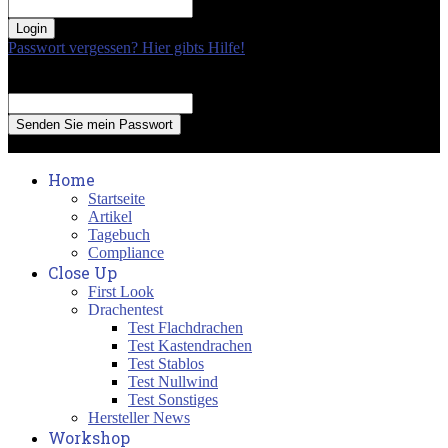
your password
Passwort vergessen? Hier gibts Hilfe!
Passwort Erneuerung
Recover your password
your email
A password will be e-mailed to you.
Home
Startseite
Artikel
Tagebuch
Compliance
Close Up
First Look
Drachentest
Test Flachdrachen
Test Kastendrachen
Test Stablos
Test Nullwind
Test Sonstiges
Hersteller News
Workshop