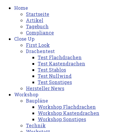
Home
Startseite
Artikel
Tagebuch
Compliance
Close Up
First Look
Drachentest
Test Flachdrachen
Test Kastendrachen
Test Stablos
Test Nullwind
Test Sonstiges
Hersteller News
Workshop
Baupläne
Workshop Flachdrachen
Workshop Kastendrachen
Workshop Sonstiges
Technik
Werkstatt