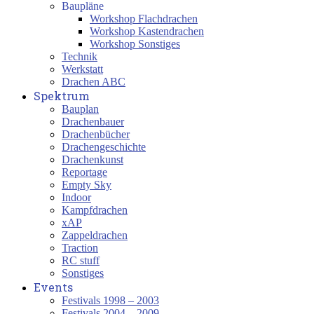
Baupläne
Workshop Flachdrachen
Workshop Kastendrachen
Workshop Sonstiges
Technik
Werkstatt
Drachen ABC
Spektrum
Bauplan
Drachenbauer
Drachenbücher
Drachengeschichte
Drachenkunst
Reportage
Empty Sky
Indoor
Kampfdrachen
xAP
Zappeldrachen
Traction
RC stuff
Sonstiges
Events
Festivals 1998 – 2003
Festivals 2004 – 2009