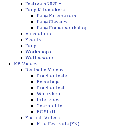
Festivals 2020 –
Fanø Kitemakers
Fanø Kitemakers
Fanø Classics
Fanø Frauenworkshop
Ausstellung
Events
Fanø
Workshops
Wettbewerb
KB Videos
Deutsche Videos
Drachenfeste
Reportage
Drachentest
Workshop
Interview
Geschichte
RC Stuff
English Videos
Kite Festivals (EN)