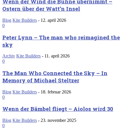
Wenn der Wind die Bühne übernimmt –
Ostern über der Watt’n Insel
Blog
Kite Builders
-
12. april 2026
0
Peter Lynn – The man who reimagined the
sky
Archiv
Kite Builders
-
11. april 2026
0
The Man Who Connected the Sky – In
Memory of Michael Steltzer
Blog
Kite Builders
-
18. februar 2026
0
Wenn der Bämbel fliegt – Aiolos wird 30
Blog
Kite Builders
-
23. november 2025
0