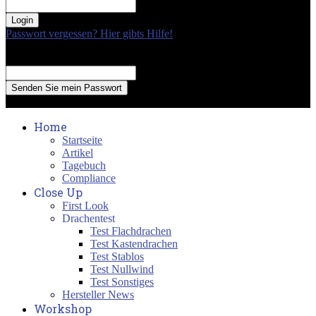
your password
Passwort vergessen? Hier gibts Hilfe!
Passwort Erneuerung
Recover your password
your email
A password will be e-mailed to you.
Home
Startseite
Artikel
Tagebuch
Compliance
Close Up
First Look
Drachentest
Test Flachdrachen
Test Kastendrachen
Test Stablos
Test Nullwind
Test Sonstiges
Hersteller News
Workshop