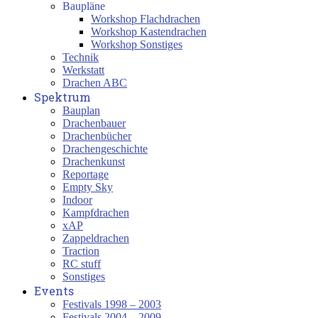
Baupläne
Workshop Flachdrachen
Workshop Kastendrachen
Workshop Sonstiges
Technik
Werkstatt
Drachen ABC
Spektrum
Bauplan
Drachenbauer
Drachenbücher
Drachengeschichte
Drachenkunst
Reportage
Empty Sky
Indoor
Kampfdrachen
xAP
Zappeldrachen
Traction
RC stuff
Sonstiges
Events
Festivals 1998 – 2003
Festivals 2004 – 2009