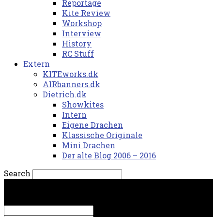
Reportage
Kite Review
Workshop
Interview
History
RC Stuff
Extern
KITEworks.dk
AIRbanners.dk
Dietrich.dk
Showkites
Intern
Eigene Drachen
Klassische Originale
Mini Drachen
Der alte Blog 2006 – 2016
Search
mandag, 10. august 2026.
Sign in
Welcome! Log into your account
your username