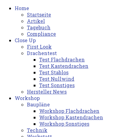
Home
Startseite
Artikel
Tagebuch
Compliance
Close Up
First Look
Drachentest
Test Flachdrachen
Test Kastendrachen
Test Stablos
Test Nullwind
Test Sonstiges
Hersteller News
Workshop
Baupläne
Workshop Flachdrachen
Workshop Kastendrachen
Workshop Sonstiges
Technik
Werkstatt