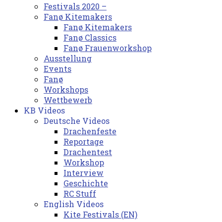
Festivals 2020 –
Fanø Kitemakers
Fanø Kitemakers
Fanø Classics
Fanø Frauenworkshop
Ausstellung
Events
Fanø
Workshops
Wettbewerb
KB Videos
Deutsche Videos
Drachenfeste
Reportage
Drachentest
Workshop
Interview
Geschichte
RC Stuff
English Videos
Kite Festivals (EN)