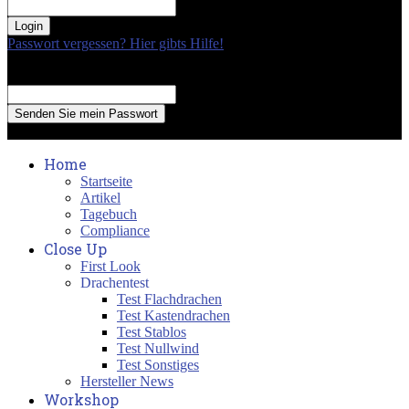
your password
Passwort vergessen? Hier gibts Hilfe!
Passwort Erneuerung
Recover your password
your email
A password will be e-mailed to you.
Home
Startseite
Artikel
Tagebuch
Compliance
Close Up
First Look
Drachentest
Test Flachdrachen
Test Kastendrachen
Test Stablos
Test Nullwind
Test Sonstiges
Hersteller News
Workshop