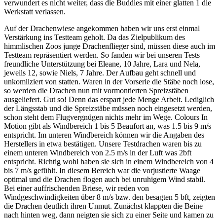
verwundert es nicht weiter, dass die Buddies mit einer glatten 1 die
Werkstatt verlassen.
Auf der Drachenwiese angekommen haben wir uns erst einmal
Verstärkung ins Testteam geholt. Da das Zielpublikum des
himmlischen Zoos junge Drachenflieger sind, müssen diese auch im
Testteam repräsentiert werden. So fanden wir bei unseren Tests
freundliche Unterstützung bei Eleane, 10 Jahre, Lara und Nela,
jeweils 12, sowie Niels, 7 Jahre. Der Aufbau geht schnell und
unkomliziert von statten. Waren in der Vorserie die Stäbe noch lose,
so werden die Drachen nun mit vormontierten Spreizstäben
ausgeliefert. Gut so! Denn das erspart jede Menge Arbeit. Lediglich
der Längsstab und die Spreizstäbe müssen noch eingesetzt werden,
schon steht dem Flugvergnügen nichts mehr im Wege. Colours In
Motion gibt als Windbereich 1 bis 5 Beaufort an, was 1.5 bis 9 m/s
entspricht. Im unteren Windbereich können wir die Angaben des
Herstellers in etwa bestätigen. Unsere Testdrachen waren bis zu
einem unteren Windbereich von 2.5 m/s in der Luft was 2bft
entspricht. Richtig wohl haben sie sich in einem Windbereich von 4
bis 7 m/s gefühlt. In diesem Bereich war die vorjustierte Waage
optimal und die Drachen flogen auch bei unruhigem Wind stabil.
Bei einer auffrischenden Briese, wir reden von
Windgeschwindigkeiten über 8 m/s bzw. den besagten 5 bft, zeigten
die Drachen deutlich ihren Unmut. Zunächst klappten die Beine
nach hinten weg, dann neigten sie sich zu einer Seite und kamen zu