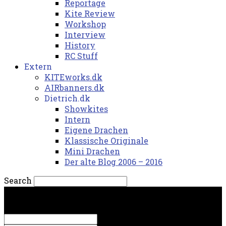
Reportage
Kite Review
Workshop
Interview
History
RC Stuff
Extern
KITEworks.dk
AIRbanners.dk
Dietrich.dk
Showkites
Intern
Eigene Drachen
Klassische Originale
Mini Drachen
Der alte Blog 2006 – 2016
Search
fredag, 7. august 2026.
Sign in
Welcome! Log into your account
your username