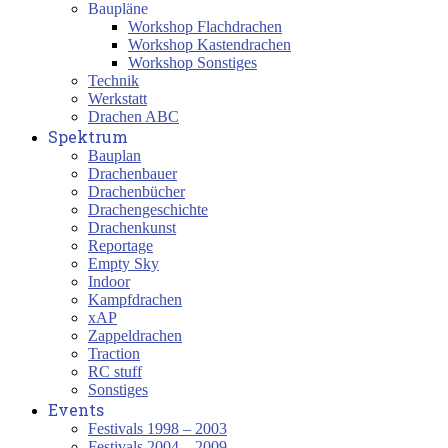
Baupläne
Workshop Flachdrachen
Workshop Kastendrachen
Workshop Sonstiges
Technik
Werkstatt
Drachen ABC
Spektrum
Bauplan
Drachenbauer
Drachenbücher
Drachengeschichte
Drachenkunst
Reportage
Empty Sky
Indoor
Kampfdrachen
xAP
Zappeldrachen
Traction
RC stuff
Sonstiges
Events
Festivals 1998 – 2003
Festivals 2004 – 2009