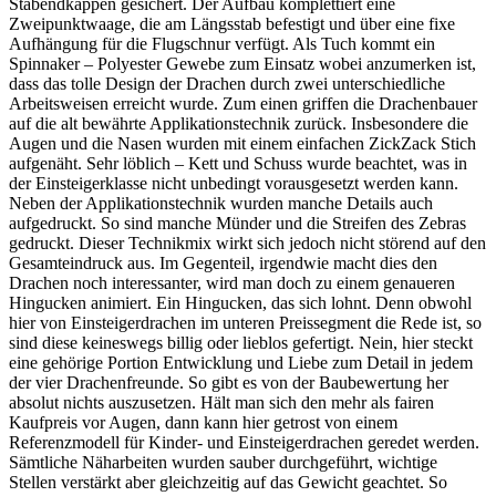
Stabendkappen gesichert. Der Aufbau komplettiert eine
Zweipunktwaage, die am Längsstab befestigt und über eine fixe
Aufhängung für die Flugschnur verfügt. Als Tuch kommt ein
Spinnaker – Polyester Gewebe zum Einsatz wobei anzumerken ist,
dass das tolle Design der Drachen durch zwei unterschiedliche
Arbeitsweisen erreicht wurde. Zum einen griffen die Drachenbauer
auf die alt bewährte Applikationstechnik zurück. Insbesondere die
Augen und die Nasen wurden mit einem einfachen ZickZack Stich
aufgenäht. Sehr löblich – Kett und Schuss wurde beachtet, was in
der Einsteigerklasse nicht unbedingt vorausgesetzt werden kann.
Neben der Applikationstechnik wurden manche Details auch
aufgedruckt. So sind manche Münder und die Streifen des Zebras
gedruckt. Dieser Technikmix wirkt sich jedoch nicht störend auf den
Gesamteindruck aus. Im Gegenteil, irgendwie macht dies den
Drachen noch interessanter, wird man doch zu einem genaueren
Hingucken animiert. Ein Hingucken, das sich lohnt. Denn obwohl
hier von Einsteigerdrachen im unteren Preissegment die Rede ist, so
sind diese keineswegs billig oder lieblos gefertigt. Nein, hier steckt
eine gehörige Portion Entwicklung und Liebe zum Detail in jedem
der vier Drachenfreunde. So gibt es von der Baubewertung her
absolut nichts auszusetzen. Hält man sich den mehr als fairen
Kaufpreis vor Augen, dann kann hier getrost von einem
Referenzmodell für Kinder- und Einsteigerdrachen geredet werden.
Sämtliche Näharbeiten wurden sauber durchgeführt, wichtige
Stellen verstärkt aber gleichzeitig auf das Gewicht geachtet. So