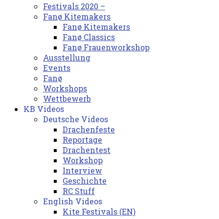
Festivals 2020 –
Fanø Kitemakers
Fanø Kitemakers
Fanø Classics
Fanø Frauenworkshop
Ausstellung
Events
Fanø
Workshops
Wettbewerb
KB Videos
Deutsche Videos
Drachenfeste
Reportage
Drachentest
Workshop
Interview
Geschichte
RC Stuff
English Videos
Kite Festivals (EN)