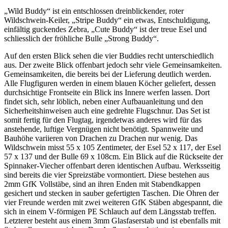
„Wild Buddy“ ist ein entschlossen dreinblickender, roter
Wildschwein-Keiler, „Stripe Buddy“ ein etwas, Entschuldigung,
einfältig guckendes Zebra, „Cute Buddy“ ist der treue Esel und
schliesslich der fröhliche Bulle „Strong Buddy“.
Auf den ersten Blick sehen die vier Buddies recht unterschiedlich
aus. Der zweite Blick offenbart jedoch sehr viele Gemeinsamkeiten.
Gemeinsamkeiten, die bereits bei der Lieferung deutlich werden.
Alle Flugfiguren werden in einem blauen Köcher geliefert, dessen
durchsichtige Frontseite ein Blick ins Innere werfen lassen. Dort
findet sich, sehr löblich, neben einer Aufbauanleitung und den
Sicherheitshinweisen auch eine gedrehte Flugschnur. Das Set ist
somit fertig für den Flugtag, irgendetwas anderes wird für das
anstehende, luftige Vergnügen nicht benötigt. Spannweite und
Bauhöhe variieren von Drachen zu Drachen nur wenig. Das
Wildschwein misst 55 x 105 Zentimeter, der Esel 52 x 117, der Esel
57 x 137 und der Bulle 69 x 108cm. Ein Blick auf die Rückseite der
Spinnaker-Viecher offenbart deren identischen Aufbau. Werksseitig
sind bereits die vier Spreizstäbe vormontiert. Diese bestehen aus
2mm GfK Vollstäbe, sind an ihren Enden mit Stabendkappen
gesichert und stecken in sauber gefertigten Taschen. Die Ohren der
vier Freunde werden mit zwei weiteren GfK Stäben abgespannt, die
sich in einem V-förmigen PE Schlauch auf dem Längsstab treffen.
Letzterer besteht aus einem 3mm Glasfaserstab und ist ebenfalls mit