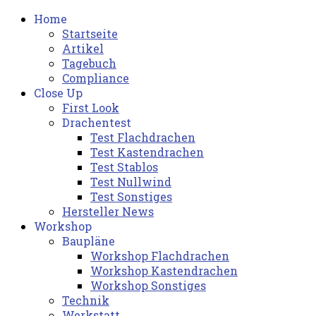
Home
Startseite
Artikel
Tagebuch
Compliance
Close Up
First Look
Drachentest
Test Flachdrachen
Test Kastendrachen
Test Stablos
Test Nullwind
Test Sonstiges
Hersteller News
Workshop
Baupläne
Workshop Flachdrachen
Workshop Kastendrachen
Workshop Sonstiges
Technik
Werkstatt