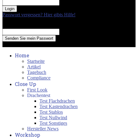
your password
Passwort vergessen? Hier gibts Hilfe!
Passwort Erneuerung
Recover your password
your email
A password will be e-mailed to you.
Home
Startseite
Artikel
Tagebuch
Compliance
Close Up
First Look
Drachentest
Test Flachdrachen
Test Kastendrachen
Test Stablos
Test Nullwind
Test Sonstiges
Hersteller News
Workshop