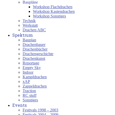
Baupläne
Workshop Flachdrachen
Workshop Kastendrachen
Workshop Sonstiges
Technik
Werkstatt
Drachen ABC
Spektrum
Bauplan
Drachenbauer
Drachenbücher
Drachengeschichte
Drachenkunst
Reportage
Empty Sky
Indoor
Kampfdrachen
xAP
Zappeldrachen
Traction
RC stuff
Sonstiges
Events
Festivals 1998 – 2003
Festivals 2004 – 2009