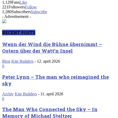
1,129
Fans
Like
221
Followers
Follow
1,280
Subscribers
Subscribe
- Advertisement -
RECENT POSTS
Wenn der Wind die Bühne übernimmt –
Ostern über der Watt’n Insel
Blog
Kite Builders
-
12. april 2026
0
Peter Lynn – The man who reimagined the
sky
Archiv
Kite Builders
-
11. april 2026
0
The Man Who Connected the Sky – In
Memory of Michael Steltzer