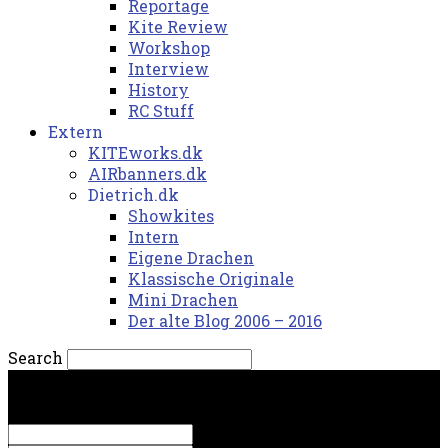
Reportage
Kite Review
Workshop
Interview
History
RC Stuff
Extern
KITEworks.dk
AIRbanners.dk
Dietrich.dk
Showkites
Intern
Eigene Drachen
Klassische Originale
Mini Drachen
Der alte Blog 2006 – 2016
Search
fredag, 7. august 2026.
Sign in
Welcome! Log into your account
your username