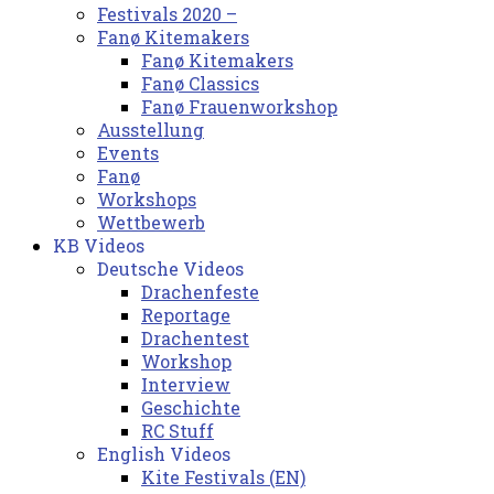
Festivals 2020 –
Fanø Kitemakers
Fanø Kitemakers
Fanø Classics
Fanø Frauenworkshop
Ausstellung
Events
Fanø
Workshops
Wettbewerb
KB Videos
Deutsche Videos
Drachenfeste
Reportage
Drachentest
Workshop
Interview
Geschichte
RC Stuff
English Videos
Kite Festivals (EN)