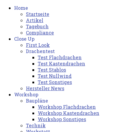
Home
Startseite
Artikel
Tagebuch
Compliance
Close Up
First Look
Drachentest
Test Flachdrachen
Test Kastendrachen
Test Stablos
Test Nullwind
Test Sonstiges
Hersteller News
Workshop
Baupläne
Workshop Flachdrachen
Workshop Kastendrachen
Workshop Sonstiges
Technik
Werkstatt