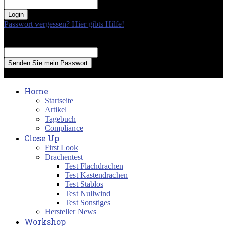
your password
Passwort vergessen? Hier gibts Hilfe!
Passwort Erneuerung
Recover your password
your email
A password will be e-mailed to you.
Home
Startseite
Artikel
Tagebuch
Compliance
Close Up
First Look
Drachentest
Test Flachdrachen
Test Kastendrachen
Test Stablos
Test Nullwind
Test Sonstiges
Hersteller News
Workshop