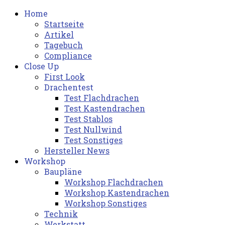
Home
Startseite
Artikel
Tagebuch
Compliance
Close Up
First Look
Drachentest
Test Flachdrachen
Test Kastendrachen
Test Stablos
Test Nullwind
Test Sonstiges
Hersteller News
Workshop
Baupläne
Workshop Flachdrachen
Workshop Kastendrachen
Workshop Sonstiges
Technik
Werkstatt