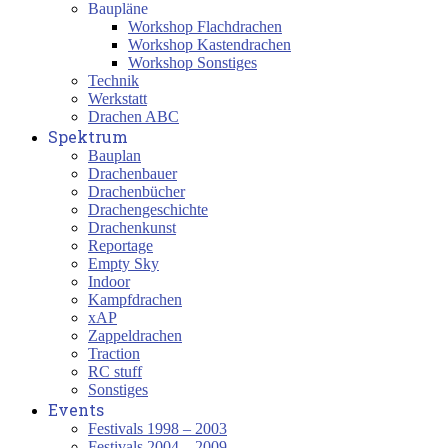
Baupläne
Workshop Flachdrachen
Workshop Kastendrachen
Workshop Sonstiges
Technik
Werkstatt
Drachen ABC
Spektrum
Bauplan
Drachenbauer
Drachenbücher
Drachengeschichte
Drachenkunst
Reportage
Empty Sky
Indoor
Kampfdrachen
xAP
Zappeldrachen
Traction
RC stuff
Sonstiges
Events
Festivals 1998 – 2003
Festivals 2004 – 2009