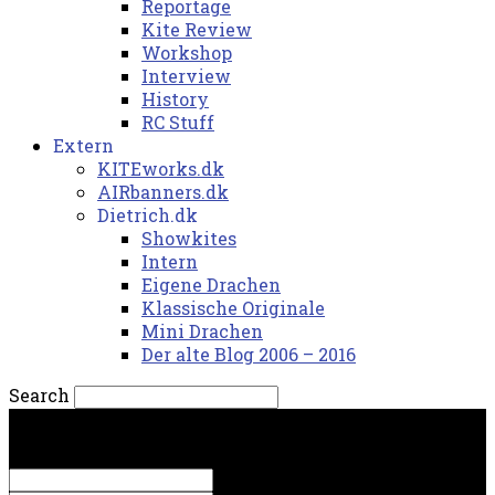
Reportage
Kite Review
Workshop
Interview
History
RC Stuff
Extern
KITEworks.dk
AIRbanners.dk
Dietrich.dk
Showkites
Intern
Eigene Drachen
Klassische Originale
Mini Drachen
Der alte Blog 2006 – 2016
Search
torsdag, 6. august 2026.
Sign in
Welcome! Log into your account
your username