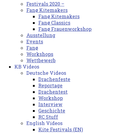
Festivals 2020 –
Fanø Kitemakers
Fanø Kitemakers
Fanø Classics
Fanø Frauenworkshop
Ausstellung
Events
Fanø
Workshops
Wettbewerb
KB Videos
Deutsche Videos
Drachenfeste
Reportage
Drachentest
Workshop
Interview
Geschichte
RC Stuff
English Videos
Kite Festivals (EN)