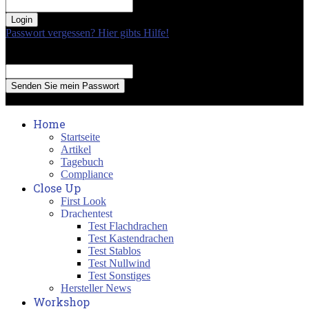
your password
Passwort vergessen? Hier gibts Hilfe!
Passwort Erneuerung
Recover your password
your email
A password will be e-mailed to you.
Home
Startseite
Artikel
Tagebuch
Compliance
Close Up
First Look
Drachentest
Test Flachdrachen
Test Kastendrachen
Test Stablos
Test Nullwind
Test Sonstiges
Hersteller News
Workshop