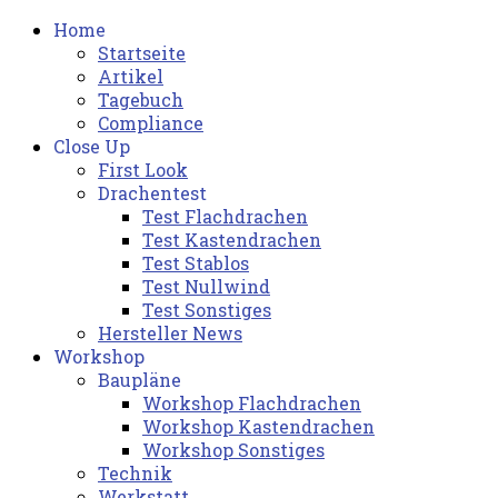
Home
Startseite
Artikel
Tagebuch
Compliance
Close Up
First Look
Drachentest
Test Flachdrachen
Test Kastendrachen
Test Stablos
Test Nullwind
Test Sonstiges
Hersteller News
Workshop
Baupläne
Workshop Flachdrachen
Workshop Kastendrachen
Workshop Sonstiges
Technik
Werkstatt