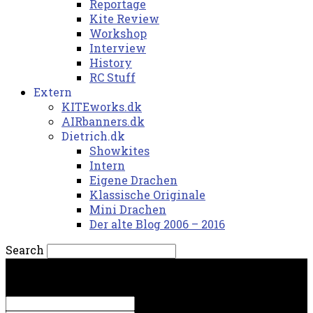
Reportage
Kite Review
Workshop
Interview
History
RC Stuff
Extern
KITEworks.dk
AIRbanners.dk
Dietrich.dk
Showkites
Intern
Eigene Drachen
Klassische Originale
Mini Drachen
Der alte Blog 2006 – 2016
Search
fredag, 7. august 2026.
Sign in
Welcome! Log into your account
your username