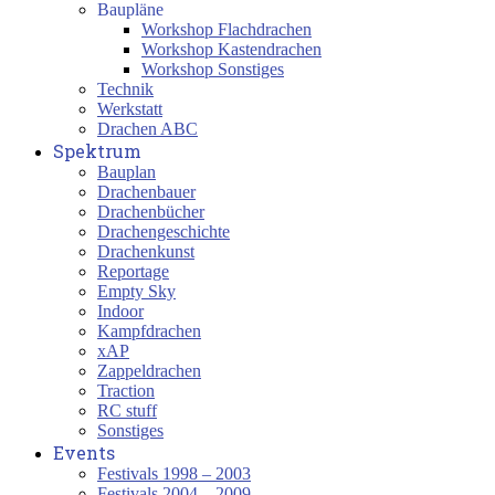
Baupläne
Workshop Flachdrachen
Workshop Kastendrachen
Workshop Sonstiges
Technik
Werkstatt
Drachen ABC
Spektrum
Bauplan
Drachenbauer
Drachenbücher
Drachengeschichte
Drachenkunst
Reportage
Empty Sky
Indoor
Kampfdrachen
xAP
Zappeldrachen
Traction
RC stuff
Sonstiges
Events
Festivals 1998 – 2003
Festivals 2004 – 2009