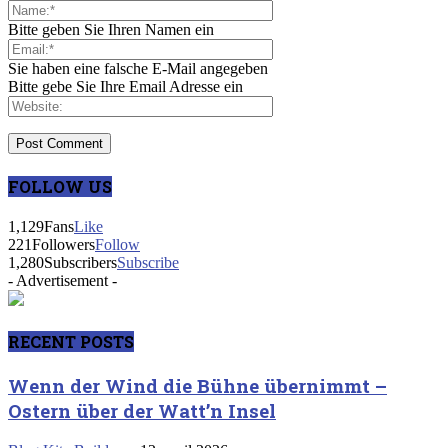
Bitte geben Sie Ihren Namen ein
Sie haben eine falsche E-Mail angegeben
Bitte gebe Sie Ihre Email Adresse ein
FOLLOW US
1,129
Fans
Like
221
Followers
Follow
1,280
Subscribers
Subscribe
- Advertisement -
RECENT POSTS
Wenn der Wind die Bühne übernimmt –
Ostern über der Watt’n Insel