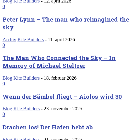
Blog
Kite Builders
-
12. april 2026
0
Peter Lynn – The man who reimagined the
sky
Archiv
Kite Builders
-
11. april 2026
0
The Man Who Connected the Sky – In
Memory of Michael Steltzer
Blog
Kite Builders
-
18. februar 2026
0
Wenn der Bämbel fliegt – Aiolos wird 30
Blog
Kite Builders
-
23. november 2025
0
Drachen los! Der Hafen hebt ab
Blog
Kite Builders
-
21. november 2025