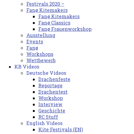
Festivals 2020 –
Fanø Kitemakers
Fanø Kitemakers
Fanø Classics
Fanø Frauenworkshop
Ausstellung
Events
Fanø
Workshops
Wettbewerb
KB Videos
Deutsche Videos
Drachenfeste
Reportage
Drachentest
Workshop
Interview
Geschichte
RC Stuff
English Videos
Kite Festivals (EN)