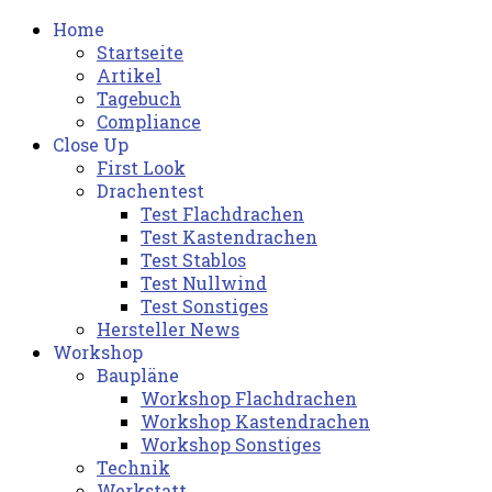
Home
Startseite
Artikel
Tagebuch
Compliance
Close Up
First Look
Drachentest
Test Flachdrachen
Test Kastendrachen
Test Stablos
Test Nullwind
Test Sonstiges
Hersteller News
Workshop
Baupläne
Workshop Flachdrachen
Workshop Kastendrachen
Workshop Sonstiges
Technik
Werkstatt