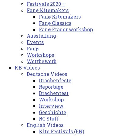
Festivals 2020 –
Fanø Kitemakers
Fanø Kitemakers
Fanø Classics
Fanø Frauenworkshop
Ausstellung
Events
Fanø
Workshops
Wettbewerb
KB Videos
Deutsche Videos
Drachenfeste
Reportage
Drachentest
Workshop
Interview
Geschichte
RC Stuff
English Videos
Kite Festivals (EN)