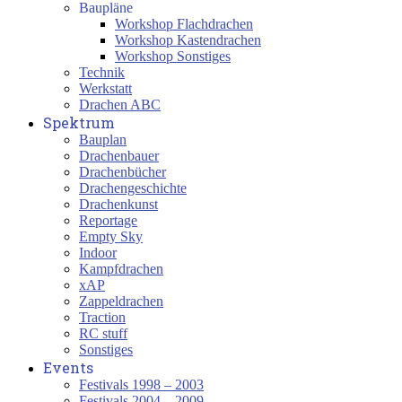
Baupläne
Workshop Flachdrachen
Workshop Kastendrachen
Workshop Sonstiges
Technik
Werkstatt
Drachen ABC
Spektrum
Bauplan
Drachenbauer
Drachenbücher
Drachengeschichte
Drachenkunst
Reportage
Empty Sky
Indoor
Kampfdrachen
xAP
Zappeldrachen
Traction
RC stuff
Sonstiges
Events
Festivals 1998 – 2003
Festivals 2004 – 2009