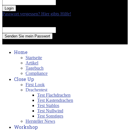
your password
Passwort vergessen? Hier gibts Hilfe!
Passwort Erneuerung
Recover your password
your email
A password will be e-mailed to you.
Home
Startseite
Artikel
Tagebuch
Compliance
Close Up
First Look
Drachentest
Test Flachdrachen
Test Kastendrachen
Test Stablos
Test Nullwind
Test Sonstiges
Hersteller News
Workshop