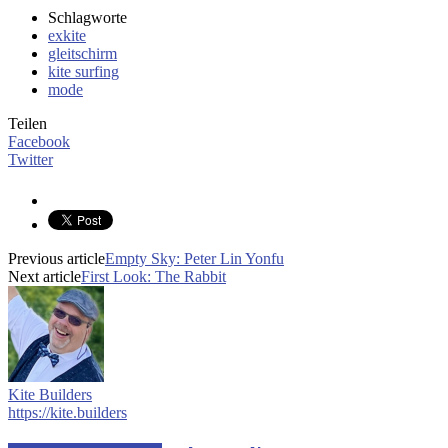
Schlagworte
exkite
gleitschirm
kite surfing
mode
Teilen
Facebook
Twitter
Previous article
Empty Sky: Peter Lin Yonfu
Next article
First Look: The Rabbit
Kite Builders
https://kite.builders