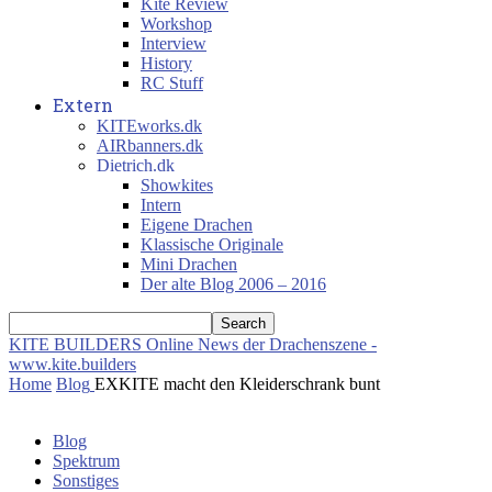
Kite Review
Workshop
Interview
History
RC Stuff
Extern
KITEworks.dk
AIRbanners.dk
Dietrich.dk
Showkites
Intern
Eigene Drachen
Klassische Originale
Mini Drachen
Der alte Blog 2006 – 2016
KITE BUILDERS
Online News der Drachenszene -
www.kite.builders
Home
Blog
EXKITE macht den Kleiderschrank bunt
Blog
Spektrum
Sonstiges