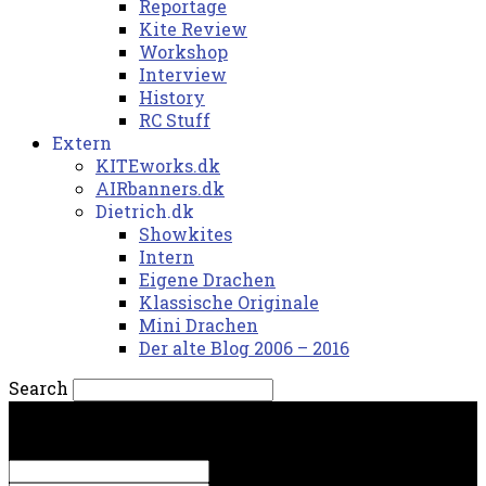
Reportage
Kite Review
Workshop
Interview
History
RC Stuff
Extern
KITEworks.dk
AIRbanners.dk
Dietrich.dk
Showkites
Intern
Eigene Drachen
Klassische Originale
Mini Drachen
Der alte Blog 2006 – 2016
Search
lørdag, 8. august 2026.
Sign in
Welcome! Log into your account
your username