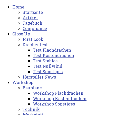
Home
Startseite
Artikel
Tagebuch
Compliance
Close Up
First Look
Drachentest
Test Flachdrachen
Test Kastendrachen
Test Stablos
Test Nullwind
Test Sonstiges
Hersteller News
Workshop
Baupläne
Workshop Flachdrachen
Workshop Kastendrachen
Workshop Sonstiges
Technik
Werkstatt