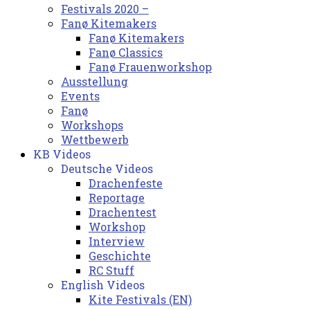
Festivals 2020 –
Fanø Kitemakers
Fanø Kitemakers
Fanø Classics
Fanø Frauenworkshop
Ausstellung
Events
Fanø
Workshops
Wettbewerb
KB Videos
Deutsche Videos
Drachenfeste
Reportage
Drachentest
Workshop
Interview
Geschichte
RC Stuff
English Videos
Kite Festivals (EN)