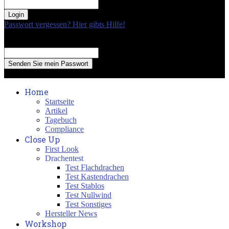
your password
Passwort vergessen? Hier gibts Hilfe!
Passwort Erneuerung
Recover your password
your email
A password will be e-mailed to you.
Home
Startseite
Artikel
Tagebuch
Compliance
Close Up
First Look
Drachentest
Test Flachdrachen
Test Kastendrachen
Test Stablos
Test Nullwind
Test Sonstiges
Hersteller News
Workshop