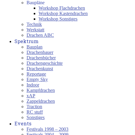
Baupläne
Workshop Flachdrachen
Workshop Kastendrachen
Workshop Sonstiges
Technik
Werkstatt
Drachen ABC
Spektrum
Bauplan
Drachenbauer
Drachenbücher
Drachengeschichte
Drachenkunst
Reportage
Empty Sky
Indoor
Kampfdrachen
xAP
Zappeldrachen
Traction
RC stuff
Sonstiges
Events
Festivals 1998 – 2003
Festivals 2004 – 2009