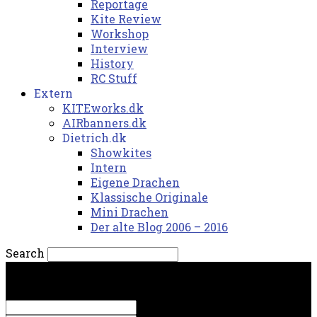
Reportage
Kite Review
Workshop
Interview
History
RC Stuff
Extern
KITEworks.dk
AIRbanners.dk
Dietrich.dk
Showkites
Intern
Eigene Drachen
Klassische Originale
Mini Drachen
Der alte Blog 2006 – 2016
Search
lørdag, 8. august 2026.
Sign in
Welcome! Log into your account
your username