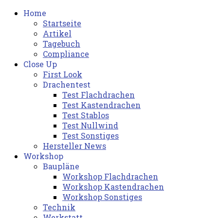
Home
Startseite
Artikel
Tagebuch
Compliance
Close Up
First Look
Drachentest
Test Flachdrachen
Test Kastendrachen
Test Stablos
Test Nullwind
Test Sonstiges
Hersteller News
Workshop
Baupläne
Workshop Flachdrachen
Workshop Kastendrachen
Workshop Sonstiges
Technik
Werkstatt