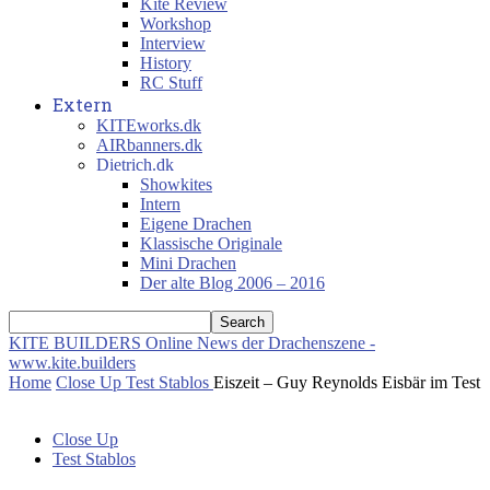
Kite Review
Workshop
Interview
History
RC Stuff
Extern
KITEworks.dk
AIRbanners.dk
Dietrich.dk
Showkites
Intern
Eigene Drachen
Klassische Originale
Mini Drachen
Der alte Blog 2006 – 2016
KITE BUILDERS
Online News der Drachenszene -
www.kite.builders
Home
Close Up
Test Stablos
Eiszeit – Guy Reynolds Eisbär im Test
Close Up
Test Stablos