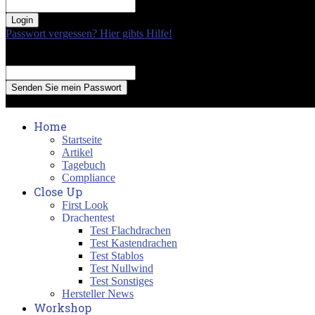
your password
Passwort vergessen? Hier gibts Hilfe!
Passwort Erneuerung
Recover your password
your email
A password will be e-mailed to you.
Home
Startseite
Artikel
Tagebuch
Compliance
Close Up
First Look
Drachentest
Test Flachdrachen
Test Kastendrachen
Test Stablos
Test Nullwind
Test Sonstiges
Hersteller News
Workshop