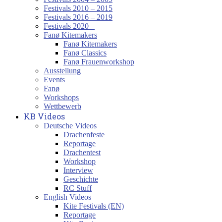
Festivals 2010 – 2015
Festivals 2016 – 2019
Festivals 2020 –
Fanø Kitemakers
Fanø Kitemakers
Fanø Classics
Fanø Frauenworkshop
Ausstellung
Events
Fanø
Workshops
Wettbewerb
KB Videos
Deutsche Videos
Drachenfeste
Reportage
Drachentest
Workshop
Interview
Geschichte
RC Stuff
English Videos
Kite Festivals (EN)
Reportage