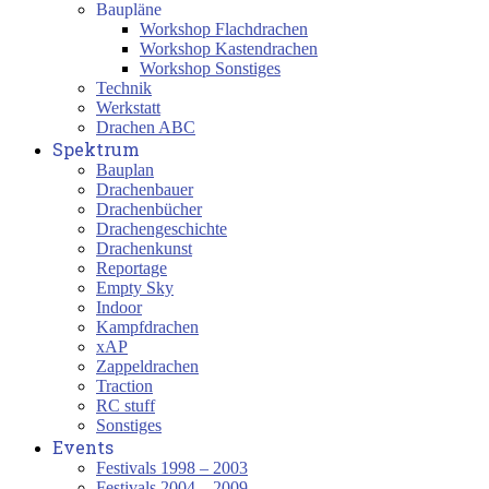
Baupläne
Workshop Flachdrachen
Workshop Kastendrachen
Workshop Sonstiges
Technik
Werkstatt
Drachen ABC
Spektrum
Bauplan
Drachenbauer
Drachenbücher
Drachengeschichte
Drachenkunst
Reportage
Empty Sky
Indoor
Kampfdrachen
xAP
Zappeldrachen
Traction
RC stuff
Sonstiges
Events
Festivals 1998 – 2003
Festivals 2004 – 2009