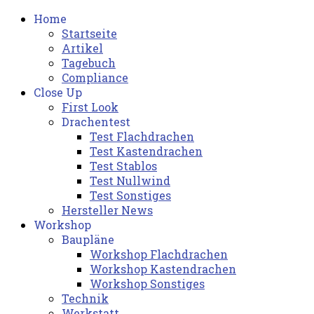
Home
Startseite
Artikel
Tagebuch
Compliance
Close Up
First Look
Drachentest
Test Flachdrachen
Test Kastendrachen
Test Stablos
Test Nullwind
Test Sonstiges
Hersteller News
Workshop
Baupläne
Workshop Flachdrachen
Workshop Kastendrachen
Workshop Sonstiges
Technik
Werkstatt