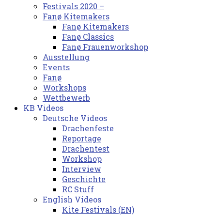
Festivals 2020 –
Fanø Kitemakers
Fanø Kitemakers
Fanø Classics
Fanø Frauenworkshop
Ausstellung
Events
Fanø
Workshops
Wettbewerb
KB Videos
Deutsche Videos
Drachenfeste
Reportage
Drachentest
Workshop
Interview
Geschichte
RC Stuff
English Videos
Kite Festivals (EN)