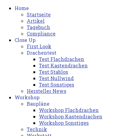
Home
Startseite
Artikel
Tagebuch
Compliance
Close Up
First Look
Drachentest
Test Flachdrachen
Test Kastendrachen
Test Stablos
Test Nullwind
Test Sonstiges
Hersteller News
Workshop
Baupläne
Workshop Flachdrachen
Workshop Kastendrachen
Workshop Sonstiges
Technik
Werkstatt