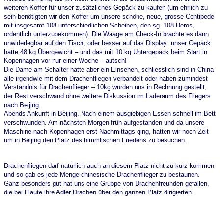
weiteren Koffer für unser zusätzliches Gepäck zu kaufen (um ehrlich zu
sein benötigten wir den Koffer um unsere schöne, neue, grosse Centipede
mit insgesamt 108 unterschiedlichen Scheiben, den sg. 108 Heros,
ordentlich unterzubekommen). Die Waage am Check-In brachte es dann
unwiderlegbar auf den Tisch, oder besser auf das Display: unser Gepäck
hatte 48 kg Übergewicht – und das mit 10 kg Untergepäck beim Start in
Kopenhagen vor nur einer Woche – autsch!
Die Dame am Schalter hatte aber ein Einsehen, schliesslich sind in China
alle irgendwie mit dem Drachenfliegen verbandelt oder haben zumindest
Verständnis für Drachenflieger – 10kg wurden uns in Rechnung gestellt,
der Rest verschwand ohne weitere Diskussion im Laderaum des Fliegers
nach Beijing.
Abends Ankunft in Beijing. Nach einem ausgiebigen Essen schnell im Bett
verschwunden. Am nächsten Morgen früh aufgestanden und da unsere
Maschine nach Kopenhagen erst Nachmittags ging, hatten wir noch Zeit
um in Beijing den Platz des himmlischen Friedens zu besuchen.
Drachenfliegen darf natürlich auch an diesem Platz nicht zu kurz kommen
und so gab es jede Menge chinesische Drachenflieger zu bestaunen.
Ganz besonders gut hat uns eine Gruppe von Drachenfreunden gefallen,
die bei Flaute ihre Adler Drachen über den ganzen Platz dirigierten.