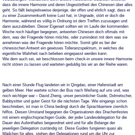
dass die innere Harmonie und deren Ungestörtheit den Chinesen über alles
geht. So fällt beispielsweise derjenige, der offen und ehrlich sagt, dass er
zu einer Zusammenkunft keine Lust hat, in Ungnade, stört er doch die
Harmonie, während es völlig in Ordnung ist dem Treffen zuzusagen und
dann auszubleiben. Dieser Eigenart sollten wir im Laufe der kommenden
Woche noch häufiger begegnen, antworten Chinesen doch oftmals mit
dem, was der Fragende hören möchte, oder zumindest mit dem was sie
annehmen was der Fragende hören möchte. Somit gibt es bei der
chinesischen Antwort ein gewisses Tolleranzspektrum, in welches die
eigentliche Wahrheit nach belieben eingepasst werden kann.
Wie dem auch sei, wir beschlossen beim check-in unsere innere Harmonie
nicht stören zu lassen und warteten geduldig bis wir an der Reihe waren.
Nach einer Stunde Flug landeten wir in Qingdao, einer Hafenstadt am
gelben Meer. Hier wartete schon der Bus nach Weifang auf uns und, was
noch wichtiger war – David Zheng, unser persönlicher Guide, Dolmetscher,
Babbysitter und guter Geist für die nächsten Tage. Wie eingangs schon
beschrieben, ist man in China bedingt durch die Sprachbarriere ziemlich
hilflos. Diesen Umstand begegnen die Organisatoren des Drachenfestes
mit einem englischsprachigen Guide, der jeder Landesdelegation für die
Dauer des Aufenthaltes beigeordnet wird und für alle Belange der
jeweiligen Delegation zuständig ist. Diese Guides fungieren quasi als
Mädchen für alles, stehen den Delegationen rund um die Uhr zur