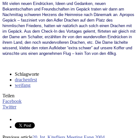
Mit vielen neuen Eindrücken, Ideen und Gedanken, neuen
Bekanntschaften und Freundschaften im Gepäck traten wir dann am
Nachmittag schweren Herzens die Heimreise nach Dänemark an. Apropos
Gepäck – fasziniert von den Adler Drachen auf dem Platz des
himmlischen Friedens, hatten wir natürlich auch solch einen Drachen mit
im Gepäck. Aus dem Check-In des Vortages gelernt, flirteten wir gleich mit
der Dame am Schalter, erzählten ihr von den wundervollen Eindrücken in
ihrem Land, den noch wundervolleren Drachen, etc. Die Dame lächelte
wissend, klebte den roten Aufkleber “extra schwer” auf unsere Koffer und
wünschte uns einen angenehmen Flug – kein Ton von den 48kg.
Schlagworte
drachenfest
weifang
Teilen
Facebook
Twitter
Previous article
20. Int. Kitefliers Meeting Fanø 2004