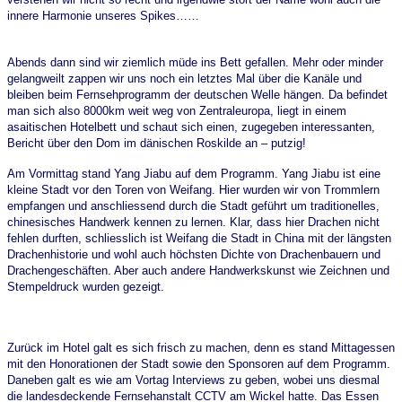
innere Harmonie unseres Spikes……
Abends dann sind wir ziemlich müde ins Bett gefallen. Mehr oder minder
gelangweilt zappen wir uns noch ein letztes Mal über die Kanäle und
bleiben beim Fernsehprogramm der deutschen Welle hängen. Da befindet
man sich also 8000km weit weg von Zentraleuropa, liegt in einem
asaitischen Hotelbett und schaut sich einen, zugegeben interessanten,
Bericht über den Dom im dänischen Roskilde an – putzig!
Am Vormittag stand Yang Jiabu auf dem Programm. Yang Jiabu ist eine
kleine Stadt vor den Toren von Weifang. Hier wurden wir von Trommlern
empfangen und anschliessend durch die Stadt geführt um traditionelles,
chinesisches Handwerk kennen zu lernen. Klar, dass hier Drachen nicht
fehlen durften, schliesslich ist Weifang die Stadt in China mit der längsten
Drachenhistorie und wohl auch höchsten Dichte von Drachenbauern und
Drachengeschäften. Aber auch andere Handwerkskunst wie Zeichnen und
Stempeldruck wurden gezeigt.
Zurück im Hotel galt es sich frisch zu machen, denn es stand Mittagessen
mit den Honorationen der Stadt sowie den Sponsoren auf dem Programm.
Daneben galt es wie am Vortag Interviews zu geben, wobei uns diesmal
die landesdeckende Fernsehanstalt CCTV am Wickel hatte. Das Essen