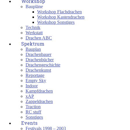
Workshop
Baupläne
Workshop Flachdrachen
Workshop Kastendrachen
Workshop Sonstiges
Technik
Werkstatt
Drachen ABC
Spektrum
Bauplan
Drachenbauer
Drachenbücher
Drachengeschichte
Drachenkunst
Reportage
Empty Sky
Indoor
Kampfdrachen
xAP
Zappeldrachen
Traction
RC stuff
Sonstiges
Events
Festivals 1998 – 2003