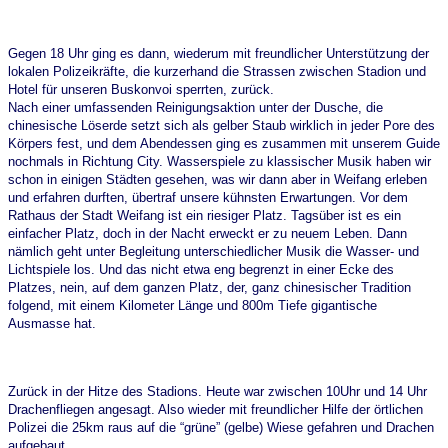
Gegen 18 Uhr ging es dann, wiederum mit freundlicher Unterstützung der
lokalen Polizeikräfte, die kurzerhand die Strassen zwischen Stadion und
Hotel für unseren Buskonvoi sperrten, zurück.
Nach einer umfassenden Reinigungsaktion unter der Dusche, die
chinesische Löserde setzt sich als gelber Staub wirklich in jeder Pore des
Körpers fest, und dem Abendessen ging es zusammen mit unserem Guide
nochmals in Richtung City. Wasserspiele zu klassischer Musik haben wir
schon in einigen Städten gesehen, was wir dann aber in Weifang erleben
und erfahren durften, übertraf unsere kühnsten Erwartungen. Vor dem
Rathaus der Stadt Weifang ist ein riesiger Platz. Tagsüber ist es ein
einfacher Platz, doch in der Nacht erweckt er zu neuem Leben. Dann
nämlich geht unter Begleitung unterschiedlicher Musik die Wasser- und
Lichtspiele los. Und das nicht etwa eng begrenzt in einer Ecke des
Platzes, nein, auf dem ganzen Platz, der, ganz chinesischer Tradition
folgend, mit einem Kilometer Länge und 800m Tiefe gigantische
Ausmasse hat.
Zurück in der Hitze des Stadions. Heute war zwischen 10Uhr und 14 Uhr
Drachenfliegen angesagt. Also wieder mit freundlicher Hilfe der örtlichen
Polizei die 25km raus auf die “grüne” (gelbe) Wiese gefahren und Drachen
aufgebaut.