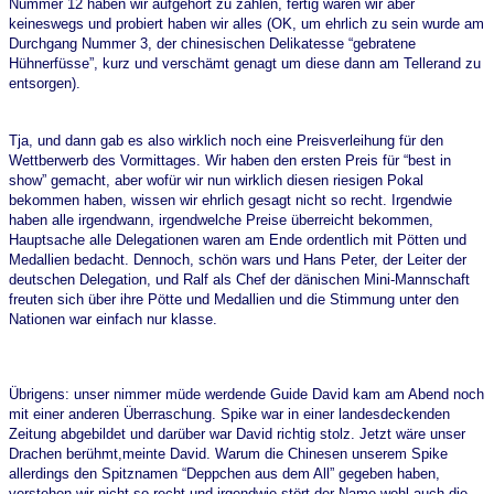
Nummer 12 haben wir aufgehört zu zählen, fertig waren wir aber
keineswegs und probiert haben wir alles (OK, um ehrlich zu sein wurde am
Durchgang Nummer 3, der chinesischen Delikatesse “gebratene
Hühnerfüsse”, kurz und verschämt genagt um diese dann am Tellerand zu
entsorgen).
Tja, und dann gab es also wirklich noch eine Preisverleihung für den
Wettberwerb des Vormittages. Wir haben den ersten Preis für “best in
show” gemacht, aber wofür wir nun wirklich diesen riesigen Pokal
bekommen haben, wissen wir ehrlich gesagt nicht so recht. Irgendwie
haben alle irgendwann, irgendwelche Preise überreicht bekommen,
Hauptsache alle Delegationen waren am Ende ordentlich mit Pötten und
Medallien bedacht. Dennoch, schön wars und Hans Peter, der Leiter der
deutschen Delegation, und Ralf als Chef der dänischen Mini-Mannschaft
freuten sich über ihre Pötte und Medallien und die Stimmung unter den
Nationen war einfach nur klasse.
Übrigens: unser nimmer müde werdende Guide David kam am Abend noch
mit einer anderen Überraschung. Spike war in einer landesdeckenden
Zeitung abgebildet und darüber war David richtig stolz. Jetzt wäre unser
Drachen berühmt,meinte David. Warum die Chinesen unserem Spike
allerdings den Spitznamen “Deppchen aus dem All” gegeben haben,
verstehen wir nicht so recht und irgendwie stört der Name wohl auch die