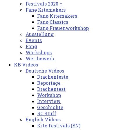
Festivals 2020 –
Fanø Kitemakers
Fanø Kitemakers
Fanø Classics
Fanø Frauenworkshop
Ausstellung
Events
Fanø
Workshops
Wettbewerb
KB Videos
Deutsche Videos
Drachenfeste
Reportage
Drachentest
Workshop
Interview
Geschichte
RC Stuff
English Videos
Kite Festivals (EN)