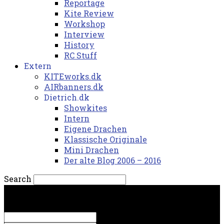
Reportage
Kite Review
Workshop
Interview
History
RC Stuff
Extern
KITEworks.dk
AIRbanners.dk
Dietrich.dk
Showkites
Intern
Eigene Drachen
Klassische Originale
Mini Drachen
Der alte Blog 2006 – 2016
Search
søndag, 9. august 2026.
Sign in
Welcome! Log into your account
your username