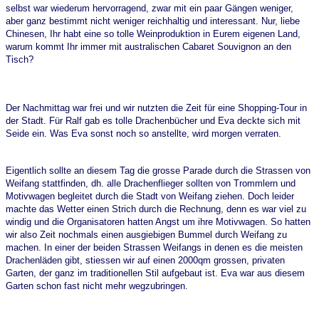
selbst war wiederum hervorragend, zwar mit ein paar Gängen weniger,
aber ganz bestimmt nicht weniger reichhaltig und interessant. Nur, liebe
Chinesen, Ihr habt eine so tolle Weinproduktion in Eurem eigenen Land,
warum kommt Ihr immer mit australischen Cabaret Souvignon an den
Tisch?
Der Nachmittag war frei und wir nutzten die Zeit für eine Shopping-Tour in
der Stadt. Für Ralf gab es tolle Drachenbücher und Eva deckte sich mit
Seide ein. Was Eva sonst noch so anstellte, wird morgen verraten.
Eigentlich sollte an diesem Tag die grosse Parade durch die Strassen von
Weifang stattfinden, dh. alle Drachenflieger sollten von Trommlern und
Motivwagen begleitet durch die Stadt von Weifang ziehen. Doch leider
machte das Wetter einen Strich durch die Rechnung, denn es war viel zu
windig und die Organisatoren hatten Angst um ihre Motivwagen. So hatten
wir also Zeit nochmals einen ausgiebigen Bummel durch Weifang zu
machen. In einer der beiden Strassen Weifangs in denen es die meisten
Drachenläden gibt, stiessen wir auf einen 2000qm grossen, privaten
Garten, der ganz im traditionellen Stil aufgebaut ist. Eva war aus diesem
Garten schon fast nicht mehr wegzubringen.