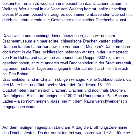
bekanntes Terrain zu wechseln und besuchten das Drachenmuseum in
Weifang. Wer einmal in die Nähe von Weifang kommt, sollte unbedingt
dieses Museum besuchen, zeigt es doch einen umfassenden Querschnitt
durch die jahrtausende alte Geschichte chinesischer Drachenbaukunst.
David wollte uns unbedingt davon überzeugen, dass wir doch im
Drachenmuseum ein paar echte, chinesische Drachen kaufen sollten.
Drachen-kaufen hatten wir sowieso vor aber im Museum? Das kam dann
doch nicht in die Tüte, schliesslich befanden wir uns in der Heimatstadt
von Pan Bohua und da wir ihn zum einen seit Dieppe 2002 nicht mehr
gesehen haben, er zum anderen zwei Drachenläden in der Stadt unterhält,
lag unser nächster Tagesordnungspunkt klar auf der Hand – ein Besuch
bei Pan Bohua.
Drachenläden sind in China im übrigen winzige, kleine Schlauchläden, ca.
drei Meter breit und fünf, sechs Meter tief. Auf diesen 15 – 20
Quadratmetern türmen sich Drachen, Drachen und nochmals Drachen.
Das folgende Bild ist im übrigen ein 180-Grad Panorama in Pan Bohuas
Laden – also nicht meinen, dass hier mit dem Raum verschwenderisch
umgegangen wurde……
Auf dem heutigen Tagesplan stand am Mittag die Eröffnungszeremonie
des Drachenfestes. Da der Vormittag frei war, nutzen wir die Zeit für eine