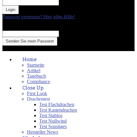
your password
Passwort vergessen? Hier gibts Hilfe!
Passwort Erneuerung
Recover your password
your email
A password will be e-mailed to you.
Home
Startseite
Artikel
Tagebuch
Compliance
Close Up
First Look
Drachentest
Test Flachdrachen
Test Kastendrachen
Test Stablos
Test Nullwind
Test Sonstiges
Hersteller News