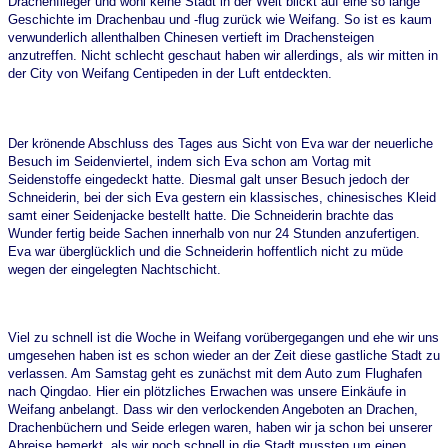
Drachenflieger und wohl keine Stadt in der Welt blickt auf eine so lange
Geschichte im Drachenbau und -flug zurück wie Weifang. So ist es kaum
verwunderlich allenthalben Chinesen vertieft im Drachensteigen
anzutreffen. Nicht schlecht geschaut haben wir allerdings, als wir mitten in
der City von Weifang Centipeden in der Luft entdeckten.
Der krönende Abschluss des Tages aus Sicht von Eva war der neuerliche
Besuch im Seidenviertel, indem sich Eva schon am Vortag mit
Seidenstoffe eingedeckt hatte. Diesmal galt unser Besuch jedoch der
Schneiderin, bei der sich Eva gestern ein klassisches, chinesisches Kleid
samt einer Seidenjacke bestellt hatte. Die Schneiderin brachte das
Wunder fertig beide Sachen innerhalb von nur 24 Stunden anzufertigen.
Eva war überglücklich und die Schneiderin hoffentlich nicht zu müde
wegen der eingelegten Nachtschicht.
Viel zu schnell ist die Woche in Weifang vorübergegangen und ehe wir uns
umgesehen haben ist es schon wieder an der Zeit diese gastliche Stadt zu
verlassen. Am Samstag geht es zunächst mit dem Auto zum Flughafen
nach Qingdao. Hier ein plötzliches Erwachen was unsere Einkäufe in
Weifang anbelangt. Dass wir den verlockenden Angeboten an Drachen,
Drachenbüchern und Seide erlegen waren, haben wir ja schon bei unserer
Abreise bemerkt, als wir noch schnell in die Stadt mussten um einen