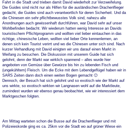
Fahrt in die Stadt und trieben damit David wiederholt zur Verzweifelung.
Die Guides sind nicht nur als Hilfen für die ausländischen Drachenflieger
gedacht, die Guides sind auch verantwortlich für deren Sicherheit. Und da
die Chinesen ein sehr pflichtbewusstes Volk sind, nahezu alle
Anordnungen auch gewissenhaft durchführen, war David sehr auf unser
Wohlbefinden bedacht. Wir wiederum hatten wenig Interesse an Davids
touristischem Pflichtprogramm und wollten viel lieber eintauchen in das
richtige, chinesische Leben, wollten viel lieber Orte kennenlernen, an
denen sich kein Tourist verirrt und wo die Chinesen unter sich sind. Nach
kurzer Verhandlung mit David einigten wir uns darauf einen Markt in
Weifang zu besuchen. Die Diskussion mit unserem Guide hat sich
gelohnt, denn der Markt war wirklich spannend – alles wurde hier
angeboten von Gemüse über Gewürze bis hin zu lebenden Fisch und
(ungekühltem) Fleisch. Um die Ecke mit dem Lebendgeflügel haben wir in
SARS Zeiten dann doch einen weiten Bogen gemacht 🙂
Dennoch, der Besuch hat sich gelohnt und so exotisch wie der Markt auf
uns wirkte, so exotisch wirkten wir Langnasen wohl auf die Marktleute,
zumindest wurden wir ebenso genau beobachtet, wie wir interessiert dem
Marktgeschen folgten.
Am Mittag warteten schon die Busse auf die Drachenflieger und mit
Polizeieskorde ging es ca. 25km vor die Stadt wo auf grüner Wiese ein