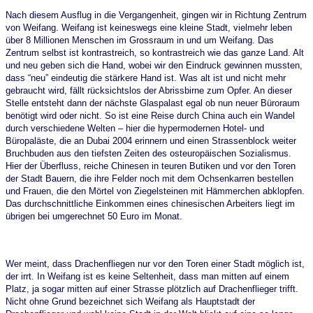
Nach diesem Ausflug in die Vergangenheit, gingen wir in Richtung Zentrum
von Weifang. Weifang ist keineswegs eine kleine Stadt, vielmehr leben
über 8 Millionen Menschen im Grossraum in und um Weifang. Das
Zentrum selbst ist kontrastreich, so kontrastreich wie das ganze Land. Alt
und neu geben sich die Hand, wobei wir den Eindruck gewinnen mussten,
dass “neu” eindeutig die stärkere Hand ist. Was alt ist und nicht mehr
gebraucht wird, fällt rücksichtslos der Abrissbirne zum Opfer. An dieser
Stelle entsteht dann der nächste Glaspalast egal ob nun neuer Büroraum
benötigt wird oder nicht. So ist eine Reise durch China auch ein Wandel
durch verschiedene Welten – hier die hypermodernen Hotel- und
Büropaläste, die an Dubai 2004 erinnern und einen Strassenblock weiter
Bruchbuden aus den tiefsten Zeiten des osteuropäischen Sozialismus.
Hier der Überfluss, reiche Chinesen in teuren Butiken und vor den Toren
der Stadt Bauern, die ihre Felder noch mit dem Ochsenkarren bestellen
und Frauen, die den Mörtel von Ziegelsteinen mit Hämmerchen abklopfen.
Das durchschnittliche Einkommen eines chinesischen Arbeiters liegt im
übrigen bei umgerechnet 50 Euro im Monat.
Wer meint, dass Drachenfliegen nur vor den Toren einer Stadt möglich ist,
der irrt. In Weifang ist es keine Seltenheit, dass man mitten auf einem
Platz, ja sogar mitten auf einer Strasse plötzlich auf Drachenflieger trifft.
Nicht ohne Grund bezeichnet sich Weifang als Hauptstadt der