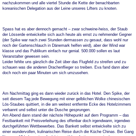
nachzukommen und alle viertel Stunde die Kette der benachbarten
koreanischen Delegation aus der Leine unseres Lifters zu knoten.
Spass hat es aber dennoch gemacht – zwar schweine-heiss, der Staub
der Lösserde entwickelte sich auch heute als ernst zu nehmender Gegner
(der Spike war nach zwei Stunden dermassen zu gesaut, dass wohl nur
noch der Gartenschlauch in Dänemark helfen wird), aber der Wind war
klasse und das Publikum einfach nur genial. 500.000 sollen es laut
Veranstalter gewesen sein.
Leider fehlte uns gänzlich die Zeit über das Flugfeld zu streifen und zu
schauen was die anderen Drachenflieger so treiben. Eva fand dann aber
doch noch ein paar Minuten um sich umzusehen.
Am Nachmittag ging es dann wieder zurück in das Hotel. Den Spike, der
seit diesem Tag jede Bewegung mit einer gelblichen Wolke chinesischen
Lös-Staubes quittiert, in die am weitest entfernte Ecke des Hotelzimmers
verbannt und selbst unter die Dusche gesprungen.
Am Abend dann stand der nächste Höhepunkt auf dem Programm – das
Festbankett mit Preisverleihung des offenbar doch irgendwann, irgendwo
durchgeführten Wettbewerbes. Das Bankett selbst entwickelte sich zu
einer wundervollen, kulinarischen Reise durch die Küche Chinas. Bei Gang