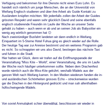
Verfügung und bekommen für ihre Dienste nicht einen Euro Lohn. Es
handelt sich nämlich um junge Menschen, die an der Universität von
Weifang Englisch studieren und über ihre Arbeit als Guide Kontakt zu
Ausländern knüpfen möchten. Wir jedenfalls zollen der Arbeit der Guides
grössten Respekt und waren sehr glücklich David und seine ebenfalls
englisch studierende Freundin im Laufe der Woche an unserer Seite
gehabt zu haben – auch wenn er ab und an seinen Job als Babysitter ein
wenig arg wörtlich genommen hat 🙂
Nach zweistündiger Busfahrt landeten wir dann endlich in Weifang.
Einquartiert im 5-Sterne Hotel Fuhua ging es gleich wieder auf die Rolle.
Der heutige Tag war zur Anreise bestimmt und ein weiteres Programm gab
es nicht. So schnappten wir uns also David, bestiegen das nächste Taxi
und fuhren in die Stadt.
Hier hatten wir Glück, denn wir trafen auf die Eröffnungsparade der
Veranstaltung “Miss Kite – World”, einer Veranstaltung, die uns im Laufe
der Woche noch häufiger unterkommen sollte. Neben dem Drachenfest
wurde nämlich auch die Miss-Kite gekührt, weshalb Mädels aus der
ganzen Welt nach Weifang kamen. In den Medien wiederum fanden die in-
und ausländischen Schönheiten grosses Echo – streckenweise wurden
gar die Drachen in den Hintergrund gedrückt und man sah allenthalben
hüftschwingende Mädels.
Von soviel Anmutigkeit schier überwältigt, beschlossen wir wieder in