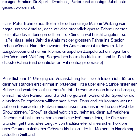
riesiges Stadion für Sport-, Drachen-, Partei- und sonstige Jubelfeste
gebaut worden ist.
Hans Peter Böhme aus Berlin, der schon einige Male in Weifang war,
sagte uns vor Abreise, dass wir eine ordentlich grosse Fahne unseres
Heimatlandes mitbringen sollten. Es könne ja wohl nicht angehen, so
HaPe, dass jedes Jahr die Amis mit der grössten Fahne ins Stadion
traben würden. Nun, die Invasion der Amerikaner ist in diesem Jahr
ausgeblieben und nur ein kleines Grüppchen Zappeldrachenflieger fand
den Weg nach Weifang. So gesehen hatte das kleinste Land im Feld die
dickste Fahne (und den dicksten Fahnenträger sowieso).
Pünktlich um 14 Uhr ging die Veranstaltung los – doch leider nicht für uns,
denn wir standen erst einmal in brütender Hitze über eine Stunde hinter der
Bühne und warteten auf unseren Auftritt. Dieser war dann kurz und knapp,
einmal mit den Fahnen über die Bühne gerannt, während der Sprecher die
einzelnen Delegationen willkommen hiess. Dann endlich konnten wir uns
auf den (reservierten) Plätzen niederlassen und uns in Ruhe den Rest der
Show gönnen. “Show” ist dabei wörtlich zu nehmen, denn auf welchem
Drachenfest hat man schon einmal eine Eröffnungsfeier, die über vier
Stunden geht und alles zeigt – von traditioneller chinesischer Folklore,
über Gesang asiatischer Grössen bis hin zu der im Moment in Hongkong
aktuellen Girlband.