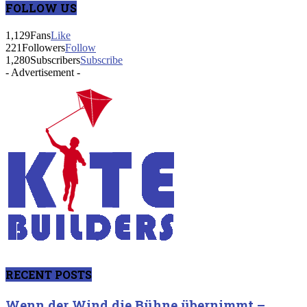
FOLLOW US
1,129
Fans
Like
221
Followers
Follow
1,280
Subscribers
Subscribe
- Advertisement -
RECENT POSTS
Wenn der Wind die Bühne übernimmt –