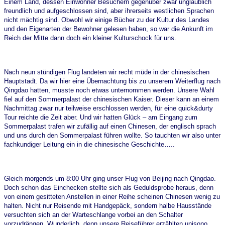
Einem Land, dessen Einwohner Besuchern gegenüber zwar unglaublich
freundlich und aufgeschlossen sind, aber ihrerseits westlichen Sprachen
nicht mächtig sind. Obwohl wir einige Bücher zu der Kultur des Landes
und den Eigenarten der Bewohner gelesen haben, so war die Ankunft im
Reich der Mitte dann doch ein kleiner Kulturschock für uns.
Nach neun stündigen Flug landeten wir recht müde in der chinesischen
Hauptstadt. Da wir hier eine Übernachtung bis zu unserem Weiterflug nach
Qingdao hatten, musste noch etwas unternommen werden. Unsere Wahl
fiel auf den Sommerpalast der chinesischen Kaiser. Dieser kann an einem
Nachmittag zwar nur teilweise erschlossen werden, für eine quick&durty
Tour reichte die Zeit aber. Und wir hatten Glück – am Eingang zum
Sommerpalast trafen wir zufällig auf einen Chinesen, der englisch sprach
und uns durch den Sommerpalast führen wollte. So tauchten wir also unter
fachkundiger Leitung ein in die chinesische Geschichte…..
Gleich morgends um 8:00 Uhr ging unser Flug von Beijing nach Qingdao.
Doch schon das Einchecken stellte sich als Geduldsprobe heraus, denn
von einem gesitteten Anstellen in einer Reihe scheinen Chinesen wenig zu
halten. Nicht nur Reisende mit Handgepäck, sondern halbe Hausstände
versuchten sich an der Warteschlange vorbei an den Schalter
vorzudrängen. Wunderlich, denn unsere Reiseführer erzählten unisono,