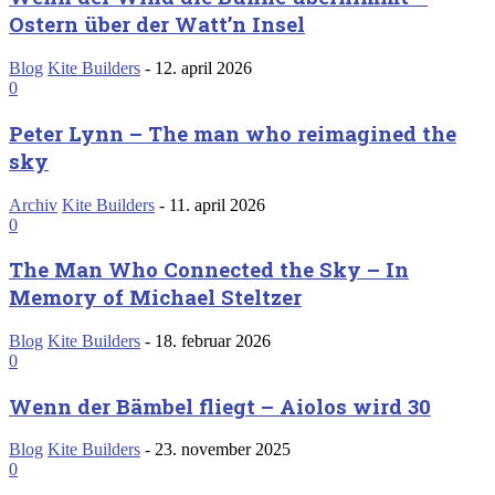
Ostern über der Watt’n Insel
Blog
Kite Builders
-
12. april 2026
0
Peter Lynn – The man who reimagined the
sky
Archiv
Kite Builders
-
11. april 2026
0
The Man Who Connected the Sky – In
Memory of Michael Steltzer
Blog
Kite Builders
-
18. februar 2026
0
Wenn der Bämbel fliegt – Aiolos wird 30
Blog
Kite Builders
-
23. november 2025
0