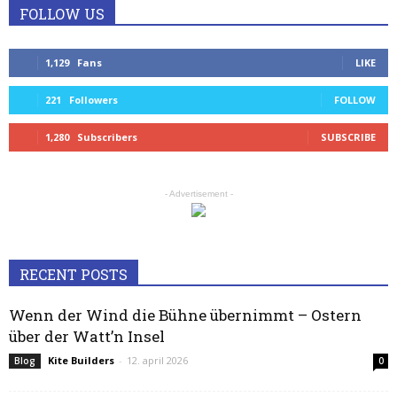
FOLLOW US
1,129
Fans
LIKE
221
Followers
FOLLOW
1,280
Subscribers
SUBSCRIBE
- Advertisement -
RECENT POSTS
Wenn der Wind die Bühne übernimmt – Ostern
über der Watt’n Insel
Kite Builders
-
12. april 2026
Blog
0