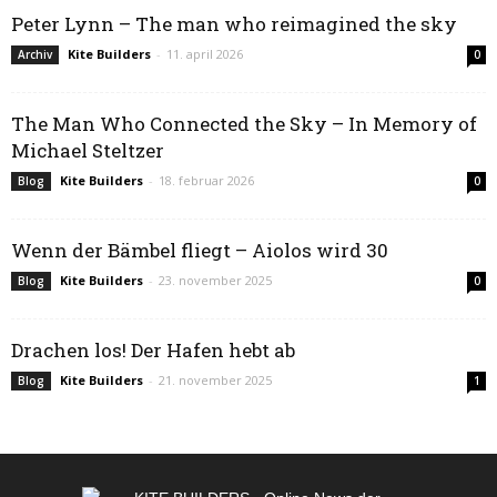
Peter Lynn – The man who reimagined the sky
Kite Builders
-
11. april 2026
Archiv
0
The Man Who Connected the Sky – In Memory of
Michael Steltzer
Kite Builders
-
18. februar 2026
Blog
0
Wenn der Bämbel fliegt – Aiolos wird 30
Kite Builders
-
23. november 2025
Blog
0
Drachen los! Der Hafen hebt ab
Kite Builders
-
21. november 2025
Blog
1