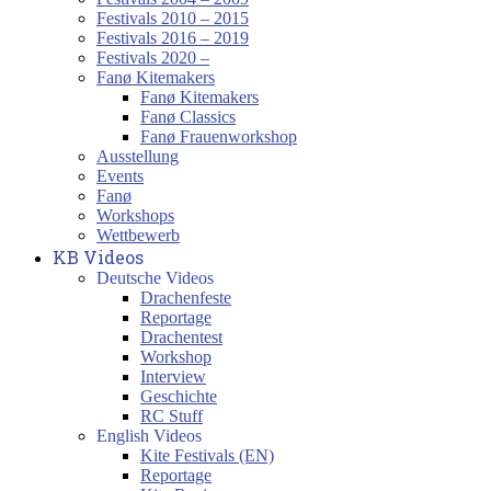
Festivals 2010 – 2015
Festivals 2016 – 2019
Festivals 2020 –
Fanø Kitemakers
Fanø Kitemakers
Fanø Classics
Fanø Frauenworkshop
Ausstellung
Events
Fanø
Workshops
Wettbewerb
KB Videos
Deutsche Videos
Drachenfeste
Reportage
Drachentest
Workshop
Interview
Geschichte
RC Stuff
English Videos
Kite Festivals (EN)
Reportage