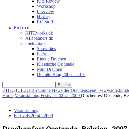
Kite Review
Workshop
Interview
History
RC Stuff
Extern
KITEworks.dk
AIRbanners.dk
Dietrich.dk
Showkites
Intern
Eigene Drachen
Klassische Originale
Mini Drachen
Der alte Blog 2006 – 2016
KITE BUILDERS
Online News der Drachenszene - www.kite.build
Home
Veranstaltung
Festivals 2004 - 2009
Drachenfest Oostende, Be
Veranstaltung
Festivals 2004 - 2009
Drachenfest Oostende, Belgien, 2007