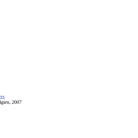
ers
lgien, 2007