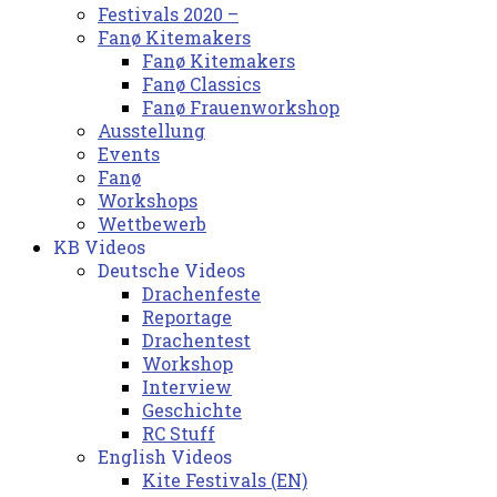
Festivals 2020 –
Fanø Kitemakers
Fanø Kitemakers
Fanø Classics
Fanø Frauenworkshop
Ausstellung
Events
Fanø
Workshops
Wettbewerb
KB Videos
Deutsche Videos
Drachenfeste
Reportage
Drachentest
Workshop
Interview
Geschichte
RC Stuff
English Videos
Kite Festivals (EN)