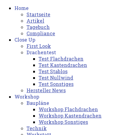
Home
Startseite
Artikel
Tagebuch
Compliance
Close Up
First Look
Drachentest
Test Flachdrachen
Test Kastendrachen
Test Stablos
Test Nullwind
Test Sonstiges
Hersteller News
Workshop
Baupläne
Workshop Flachdrachen
Workshop Kastendrachen
Workshop Sonstiges
Technik
Werkstatt