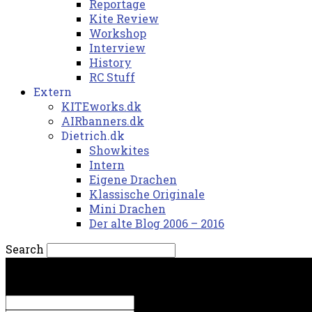
Reportage
Kite Review
Workshop
Interview
History
RC Stuff
Extern
KITEworks.dk
AIRbanners.dk
Dietrich.dk
Showkites
Intern
Eigene Drachen
Klassische Originale
Mini Drachen
Der alte Blog 2006 – 2016
Search
søndag, 9. august 2026.
Sign in
Welcome! Log into your account
your username