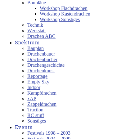
Baupläne
Workshop Flachdrachen
Workshop Kastendrachen
Workshop Sonstiges
Technik
Werkstatt
Drachen ABC
Spektrum
Bauplan
Drachenbauer
Drachenbücher
Drachengeschichte
Drachenkunst
Reportage
Empty Sky
Indoor
Kampfdrachen
xAP
Zappeldrachen
Traction
RC stuff
Sonstiges
Events
Festivals 1998 – 2003
Festivals 2004 – 2009