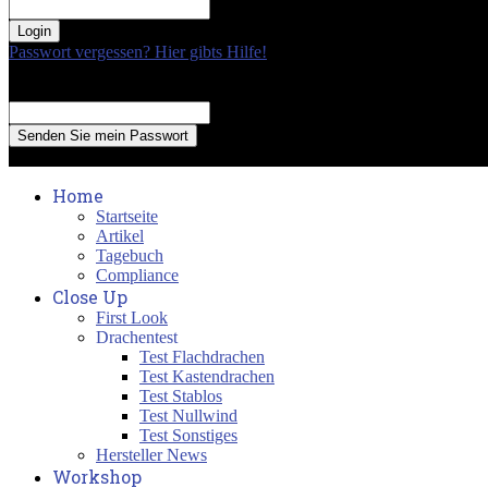
your password
Passwort vergessen? Hier gibts Hilfe!
Passwort Erneuerung
Recover your password
your email
A password will be e-mailed to you.
Home
Startseite
Artikel
Tagebuch
Compliance
Close Up
First Look
Drachentest
Test Flachdrachen
Test Kastendrachen
Test Stablos
Test Nullwind
Test Sonstiges
Hersteller News
Workshop