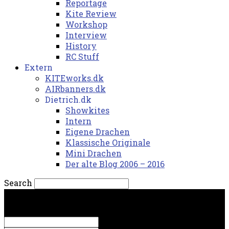
Reportage
Kite Review
Workshop
Interview
History
RC Stuff
Extern
KITEworks.dk
AIRbanners.dk
Dietrich.dk
Showkites
Intern
Eigene Drachen
Klassische Originale
Mini Drachen
Der alte Blog 2006 – 2016
Search
torsdag, 6. august 2026.
Sign in
Welcome! Log into your account
your username