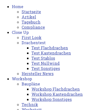
Home
Startseite
Artikel
Tagebuch
Compliance
Close Up
First Look
Drachentest
Test Flachdrachen
Test Kastendrachen
Test Stablos
Test Nullwind
Test Sonstiges
Hersteller News
Workshop
Baupläne
Workshop Flachdrachen
Workshop Kastendrachen
Workshop Sonstiges
Technik
Werkstatt