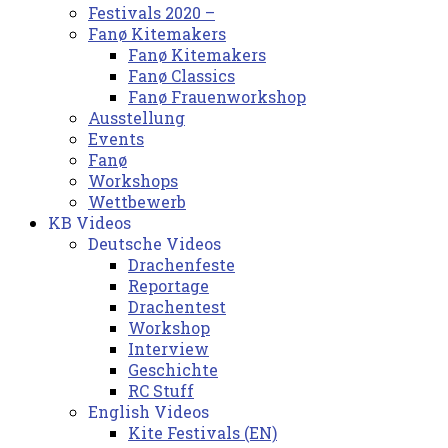
Festivals 2020 –
Fanø Kitemakers
Fanø Kitemakers
Fanø Classics
Fanø Frauenworkshop
Ausstellung
Events
Fanø
Workshops
Wettbewerb
KB Videos
Deutsche Videos
Drachenfeste
Reportage
Drachentest
Workshop
Interview
Geschichte
RC Stuff
English Videos
Kite Festivals (EN)