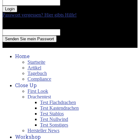
your password
Passwort vergessen? Hier gibts Hilfe!
Passwort Erneuerung
Recover your password
your email
A password will be e-mailed to you.
Home
Startseite
Artikel
Tagebuch
Compliance
Close Up
First Look
Drachentest
Test Flachdrachen
Test Kastendrachen
Test Stablos
Test Nullwind
Test Sonstiges
Hersteller News
Workshop