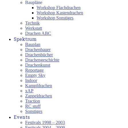
Baupläne
Workshop Flachdrachen
Workshop Kastendrachen
Workshop Sonstiges
Technik
Werkstatt
Drachen ABC
Spektrum
Bauplan
Drachenbauer
Drachenbücher
Drachengeschichte
Drachenkunst
Reportage
Empty Sky
Indoor
Kampfdrachen
xAP
Zappeldrachen
Traction
RC stuff
Sonstiges
Events
Festivals 1998 – 2003
Festivals 2004 – 2009