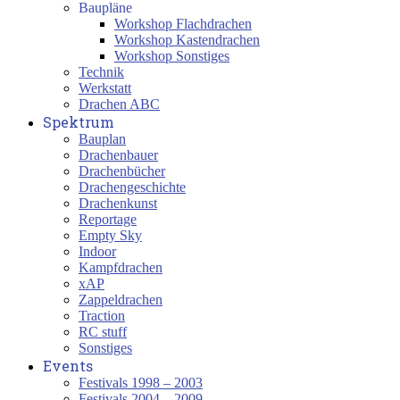
Baupläne
Workshop Flachdrachen
Workshop Kastendrachen
Workshop Sonstiges
Technik
Werkstatt
Drachen ABC
Spektrum
Bauplan
Drachenbauer
Drachenbücher
Drachengeschichte
Drachenkunst
Reportage
Empty Sky
Indoor
Kampfdrachen
xAP
Zappeldrachen
Traction
RC stuff
Sonstiges
Events
Festivals 1998 – 2003
Festivals 2004 – 2009