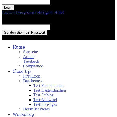
your password
Passwort vergessen? Hier gibts Hilfe!
Passwort Erneuerung
Recover your password
your email
A password will be e-mailed to you.
Home
Startseite
Artikel
Tagebuch
Compliance
Close Up
First Look
Drachentest
Test Flachdrachen
Test Kastendrachen
Test Stablos
Test Nullwind
Test Sonstiges
Hersteller News
Workshop