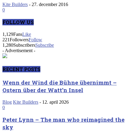
Kite Builders
-
27. december 2016
0
FOLLOW US
1,129
Fans
Like
221
Followers
Follow
1,280
Subscribers
Subscribe
- Advertisement -
RECENT POSTS
Wenn der Wind die Bühne übernimmt –
Ostern über der Watt’n Insel
Blog
Kite Builders
-
12. april 2026
0
Peter Lynn – The man who reimagined the
sky