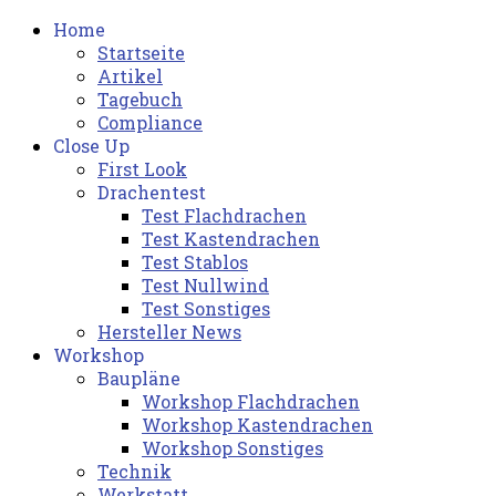
Home
Startseite
Artikel
Tagebuch
Compliance
Close Up
First Look
Drachentest
Test Flachdrachen
Test Kastendrachen
Test Stablos
Test Nullwind
Test Sonstiges
Hersteller News
Workshop
Baupläne
Workshop Flachdrachen
Workshop Kastendrachen
Workshop Sonstiges
Technik
Werkstatt