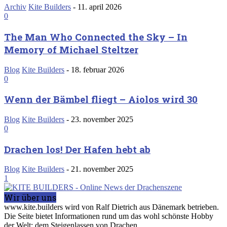
Archiv
Kite Builders
-
11. april 2026
0
The Man Who Connected the Sky – In
Memory of Michael Steltzer
Blog
Kite Builders
-
18. februar 2026
0
Wenn der Bämbel fliegt – Aiolos wird 30
Blog
Kite Builders
-
23. november 2025
0
Drachen los! Der Hafen hebt ab
Blog
Kite Builders
-
21. november 2025
1
Wir über uns
www.kite.builders wird von Ralf Dietrich aus Dänemark betrieben.
Die Seite bietet Informationen rund um das wohl schönste Hobby
der Welt: dem Steigenlassen von Drachen.