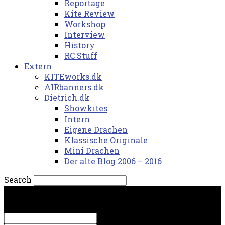
Reportage
Kite Review
Workshop
Interview
History
RC Stuff
Extern
KITEworks.dk
AIRbanners.dk
Dietrich.dk
Showkites
Intern
Eigene Drachen
Klassische Originale
Mini Drachen
Der alte Blog 2006 – 2016
Search
fredag, 7. august 2026.
Sign in
Welcome! Log into your account
your username