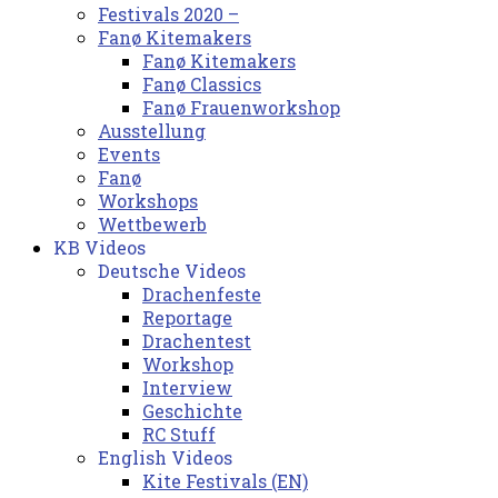
Festivals 2020 –
Fanø Kitemakers
Fanø Kitemakers
Fanø Classics
Fanø Frauenworkshop
Ausstellung
Events
Fanø
Workshops
Wettbewerb
KB Videos
Deutsche Videos
Drachenfeste
Reportage
Drachentest
Workshop
Interview
Geschichte
RC Stuff
English Videos
Kite Festivals (EN)