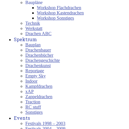
Baupläne
Workshop Flachdrachen
Workshop Kastendrachen
Workshop Sonstiges
Technik
Werkstatt
Drachen ABC
Spektrum
Bauplan
Drachenbauer
Drachenbücher
Drachengeschichte
Drachenkunst
Reportage
Empty Sky
Indoor
Kampfdrachen
xAP
Zappeldrachen
Traction
RC stuff
Sonstiges
Events
Festivals 1998 – 2003
Festivals 2004 – 2009