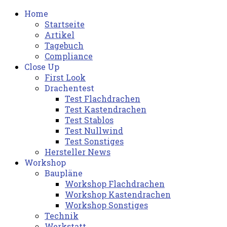
Home
Startseite
Artikel
Tagebuch
Compliance
Close Up
First Look
Drachentest
Test Flachdrachen
Test Kastendrachen
Test Stablos
Test Nullwind
Test Sonstiges
Hersteller News
Workshop
Baupläne
Workshop Flachdrachen
Workshop Kastendrachen
Workshop Sonstiges
Technik
Werkstatt