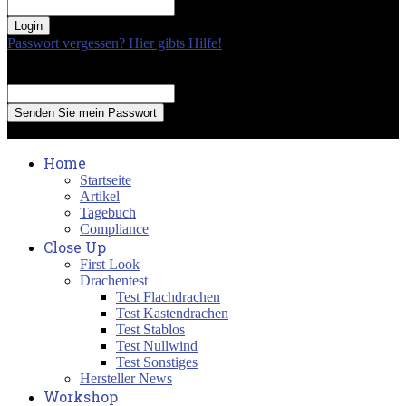
your password
Passwort vergessen? Hier gibts Hilfe!
Passwort Erneuerung
Recover your password
your email
A password will be e-mailed to you.
Home
Startseite
Artikel
Tagebuch
Compliance
Close Up
First Look
Drachentest
Test Flachdrachen
Test Kastendrachen
Test Stablos
Test Nullwind
Test Sonstiges
Hersteller News
Workshop