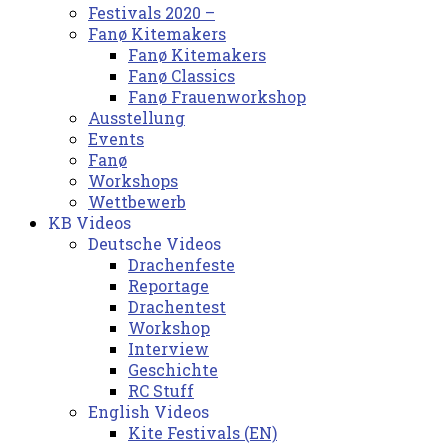
Festivals 2020 –
Fanø Kitemakers
Fanø Kitemakers
Fanø Classics
Fanø Frauenworkshop
Ausstellung
Events
Fanø
Workshops
Wettbewerb
KB Videos
Deutsche Videos
Drachenfeste
Reportage
Drachentest
Workshop
Interview
Geschichte
RC Stuff
English Videos
Kite Festivals (EN)