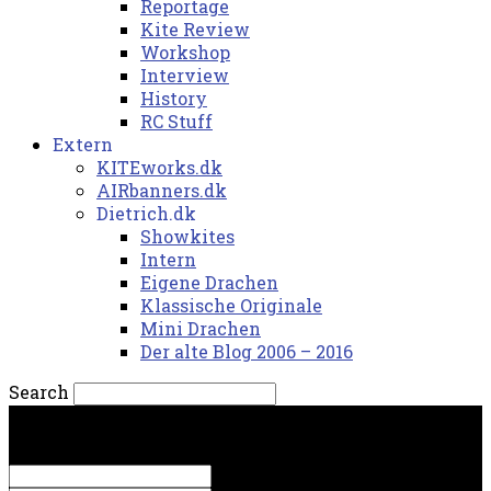
Reportage
Kite Review
Workshop
Interview
History
RC Stuff
Extern
KITEworks.dk
AIRbanners.dk
Dietrich.dk
Showkites
Intern
Eigene Drachen
Klassische Originale
Mini Drachen
Der alte Blog 2006 – 2016
Search
fredag, 7. august 2026.
Sign in
Welcome! Log into your account
your username