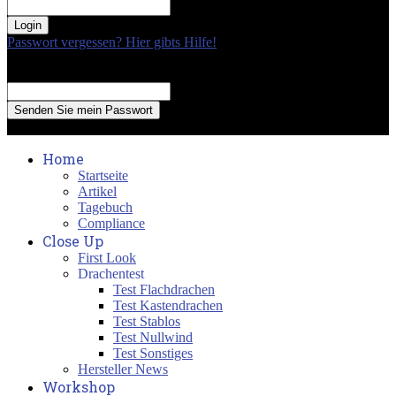
your password
Passwort vergessen? Hier gibts Hilfe!
Passwort Erneuerung
Recover your password
your email
A password will be e-mailed to you.
Home
Startseite
Artikel
Tagebuch
Compliance
Close Up
First Look
Drachentest
Test Flachdrachen
Test Kastendrachen
Test Stablos
Test Nullwind
Test Sonstiges
Hersteller News
Workshop