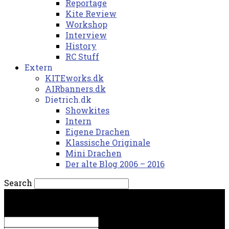
Reportage
Kite Review
Workshop
Interview
History
RC Stuff
Extern
KITEworks.dk
AIRbanners.dk
Dietrich.dk
Showkites
Intern
Eigene Drachen
Klassische Originale
Mini Drachen
Der alte Blog 2006 – 2016
Search
fredag, 7. august 2026.
Sign in
Welcome! Log into your account
your username