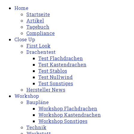
Home
Startseite
Artikel
Tagebuch
Compliance
Close Up
First Look
Drachentest
Test Flachdrachen
Test Kastendrachen
Test Stablos
Test Nullwind
Test Sonstiges
Hersteller News
Workshop
Baupläne
Workshop Flachdrachen
Workshop Kastendrachen
Workshop Sonstiges
Technik
Werkstatt