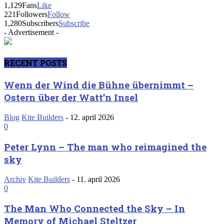
1,129
Fans
Like
221
Followers
Follow
1,280
Subscribers
Subscribe
- Advertisement -
RECENT POSTS
Wenn der Wind die Bühne übernimmt –
Ostern über der Watt’n Insel
Blog
Kite Builders
-
12. april 2026
0
Peter Lynn – The man who reimagined the
sky
Archiv
Kite Builders
-
11. april 2026
0
The Man Who Connected the Sky – In
Memory of Michael Steltzer