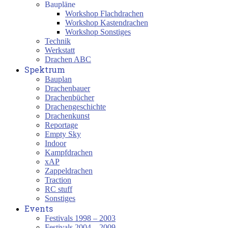
Baupläne
Workshop Flachdrachen
Workshop Kastendrachen
Workshop Sonstiges
Technik
Werkstatt
Drachen ABC
Spektrum
Bauplan
Drachenbauer
Drachenbücher
Drachengeschichte
Drachenkunst
Reportage
Empty Sky
Indoor
Kampfdrachen
xAP
Zappeldrachen
Traction
RC stuff
Sonstiges
Events
Festivals 1998 – 2003
Festivals 2004 – 2009