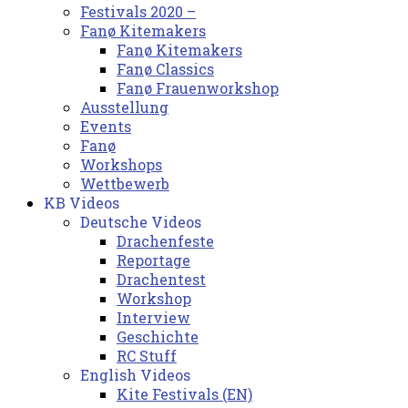
Festivals 2020 –
Fanø Kitemakers
Fanø Kitemakers
Fanø Classics
Fanø Frauenworkshop
Ausstellung
Events
Fanø
Workshops
Wettbewerb
KB Videos
Deutsche Videos
Drachenfeste
Reportage
Drachentest
Workshop
Interview
Geschichte
RC Stuff
English Videos
Kite Festivals (EN)