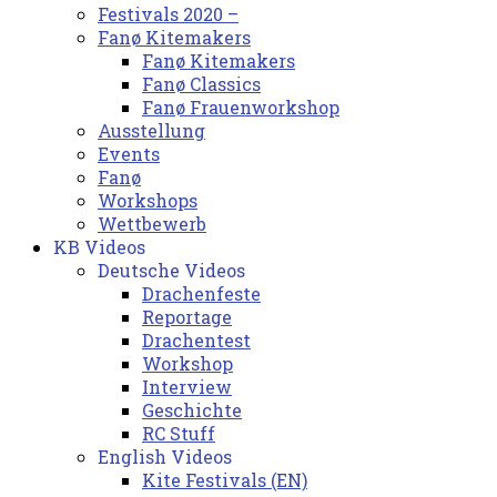
Festivals 2020 –
Fanø Kitemakers
Fanø Kitemakers
Fanø Classics
Fanø Frauenworkshop
Ausstellung
Events
Fanø
Workshops
Wettbewerb
KB Videos
Deutsche Videos
Drachenfeste
Reportage
Drachentest
Workshop
Interview
Geschichte
RC Stuff
English Videos
Kite Festivals (EN)