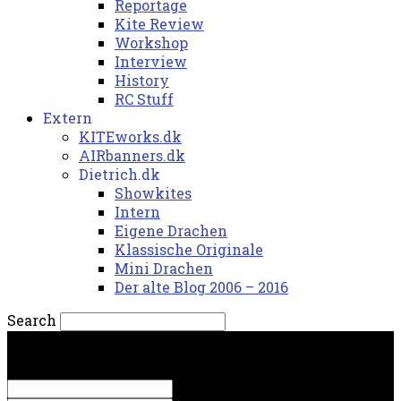
Reportage
Kite Review
Workshop
Interview
History
RC Stuff
Extern
KITEworks.dk
AIRbanners.dk
Dietrich.dk
Showkites
Intern
Eigene Drachen
Klassische Originale
Mini Drachen
Der alte Blog 2006 – 2016
Search
søndag, 9. august 2026.
Sign in
Welcome! Log into your account
your username