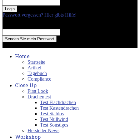
your password
Passwort vergessen? Hier gibts Hilfe!
Passwort Erneuerung
Recover your password
your email
A password will be e-mailed to you.
Home
Startseite
Artikel
Tagebuch
Compliance
Close Up
First Look
Drachentest
Test Flachdrachen
Test Kastendrachen
Test Stablos
Test Nullwind
Test Sonstiges
Hersteller News
Workshop