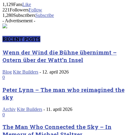
1,129
Fans
Like
221
Followers
Follow
1,280
Subscribers
Subscribe
- Advertisement -
RECENT POSTS
Wenn der Wind die Bühne übernimmt –
Ostern über der Watt’n Insel
Blog
Kite Builders
-
12. april 2026
0
Peter Lynn – The man who reimagined the
sky
Archiv
Kite Builders
-
11. april 2026
0
The Man Who Connected the Sky – In
Memory of Michael Steltzer