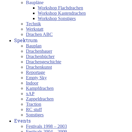
Baupläne
Workshop Flachdrachen
Workshop Kastendrachen
Workshop Sonstiges
Technik
Werkstatt
Drachen ABC
Spektrum
Bauplan
Drachenbauer
Drachenbücher
Drachengeschichte
Drachenkunst
Reportage
Empty Sky
Indoor
Kampfdrachen
xAP
Zappeldrachen
Traction
RC stuff
Sonstiges
Events
Festivals 1998 – 2003
Festivals 2004 – 2009