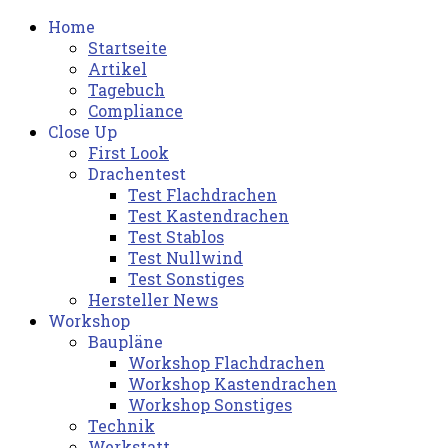
Home
Startseite
Artikel
Tagebuch
Compliance
Close Up
First Look
Drachentest
Test Flachdrachen
Test Kastendrachen
Test Stablos
Test Nullwind
Test Sonstiges
Hersteller News
Workshop
Baupläne
Workshop Flachdrachen
Workshop Kastendrachen
Workshop Sonstiges
Technik
Werkstatt