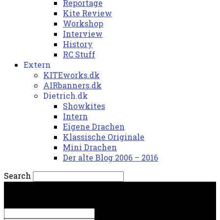
Reportage
Kite Review
Workshop
Interview
History
RC Stuff
Extern
KITEworks.dk
AIRbanners.dk
Dietrich.dk
Showkites
Intern
Eigene Drachen
Klassische Originale
Mini Drachen
Der alte Blog 2006 – 2016
Search
lørdag, 8. august 2026.
Sign in
Welcome! Log into your account
your username