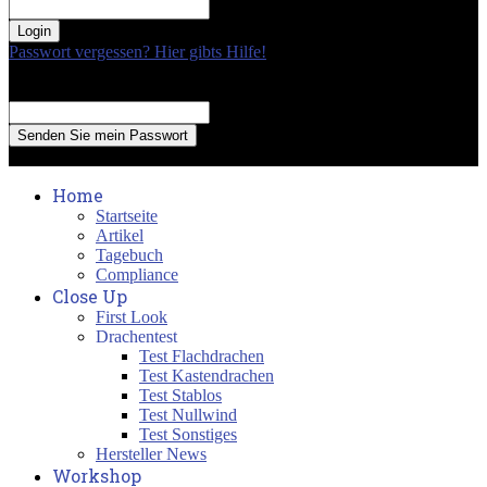
your password
Passwort vergessen? Hier gibts Hilfe!
Passwort Erneuerung
Recover your password
your email
A password will be e-mailed to you.
Home
Startseite
Artikel
Tagebuch
Compliance
Close Up
First Look
Drachentest
Test Flachdrachen
Test Kastendrachen
Test Stablos
Test Nullwind
Test Sonstiges
Hersteller News
Workshop