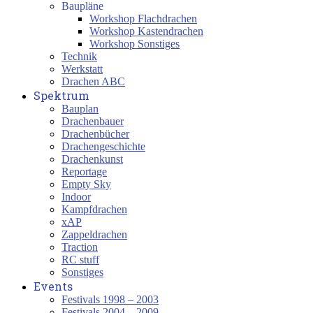
Baupläne
Workshop Flachdrachen
Workshop Kastendrachen
Workshop Sonstiges
Technik
Werkstatt
Drachen ABC
Spektrum
Bauplan
Drachenbauer
Drachenbücher
Drachengeschichte
Drachenkunst
Reportage
Empty Sky
Indoor
Kampfdrachen
xAP
Zappeldrachen
Traction
RC stuff
Sonstiges
Events
Festivals 1998 – 2003
Festivals 2004 – 2009