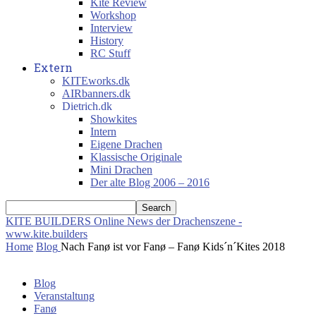
Kite Review
Workshop
Interview
History
RC Stuff
Extern
KITEworks.dk
AIRbanners.dk
Dietrich.dk
Showkites
Intern
Eigene Drachen
Klassische Originale
Mini Drachen
Der alte Blog 2006 – 2016
KITE BUILDERS
Online News der Drachenszene -
www.kite.builders
Home
Blog
Nach Fanø ist vor Fanø – Fanø Kids´n´Kites 2018
Blog
Veranstaltung
Fanø