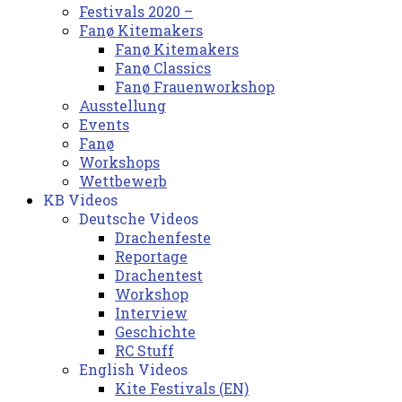
Festivals 2020 –
Fanø Kitemakers
Fanø Kitemakers
Fanø Classics
Fanø Frauenworkshop
Ausstellung
Events
Fanø
Workshops
Wettbewerb
KB Videos
Deutsche Videos
Drachenfeste
Reportage
Drachentest
Workshop
Interview
Geschichte
RC Stuff
English Videos
Kite Festivals (EN)