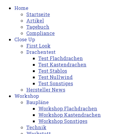
Home
Startseite
Artikel
Tagebuch
Compliance
Close Up
First Look
Drachentest
Test Flachdrachen
Test Kastendrachen
Test Stablos
Test Nullwind
Test Sonstiges
Hersteller News
Workshop
Baupläne
Workshop Flachdrachen
Workshop Kastendrachen
Workshop Sonstiges
Technik
Werkstatt