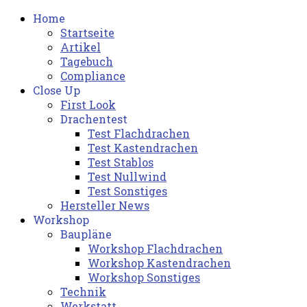
Home
Startseite
Artikel
Tagebuch
Compliance
Close Up
First Look
Drachentest
Test Flachdrachen
Test Kastendrachen
Test Stablos
Test Nullwind
Test Sonstiges
Hersteller News
Workshop
Baupläne
Workshop Flachdrachen
Workshop Kastendrachen
Workshop Sonstiges
Technik
Werkstatt