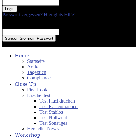
your password
Passwort vergessen? Hier gibts Hilfe!
Passwort Erneuerung
Recover your password
your email
A password will be e-mailed to you.
Home
Startseite
Artikel
Tagebuch
Compliance
Close Up
First Look
Drachentest
Test Flachdrachen
Test Kastendrachen
Test Stablos
Test Nullwind
Test Sonstiges
Hersteller News
Workshop