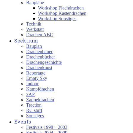
Baupläne
Workshop Flachdrachen
Workshop Kastendrachen
Workshop Sonstiges
Technik
Werkstatt
Drachen ABC
Spektrum
Bauplan
Drachenbauer
Drachenbücher
Drachengeschichte
Drachenkunst
Reportage
Empty Sky
Indoor
Kampfdrachen
xAP
Zappeldrachen
Traction
RC stuff
Sonstiges
Events
Festivals 1998 – 2003
Festivals 2004 – 2009