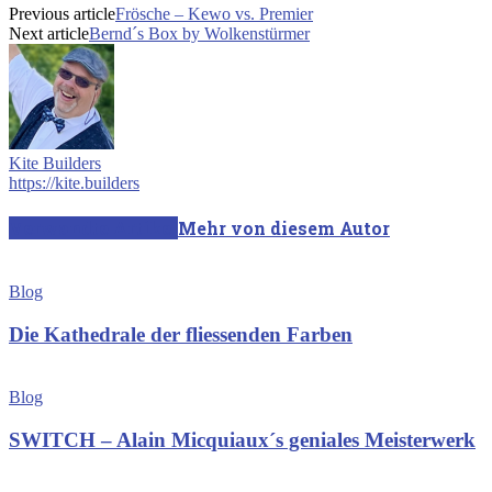
Previous article
Frösche – Kewo vs. Premier
Next article
Bernd´s Box by Wolkenstürmer
Kite Builders
https://kite.builders
Verwandte Artikel
Mehr von diesem Autor
Blog
Die Kathedrale der fliessenden Farben
Blog
SWITCH – Alain Micquiaux´s geniales Meisterwerk