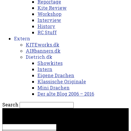
Reportage
Kite Review
Workshop
Interview
History
RC Stuff
Extern
KITEworks.dk
AIRbanners.dk
Dietrich.dk
Showkites
Intern
Eigene Drachen
Klassische Originale
Mini Drachen
Der alte Blog 2006 – 2016
Search
mandag, 10. august 2026.
Sign in
Welcome! Log into your account
your username