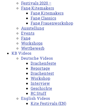
Festivals 2020 –
Fanø Kitemakers
Fanø Kitemakers
Fanø Classics
Fanø Frauenworkshop
Ausstellung
Events
Fanø
Workshops
Wettbewerb
KB Videos
Deutsche Videos
Drachenfeste
Reportage
Drachentest
Workshop
Interview
Geschichte
RC Stuff
English Videos
Kite Festivals (EN)