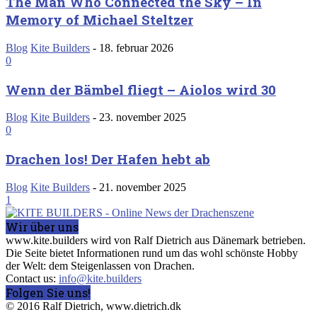
The Man Who Connected the Sky – In
Memory of Michael Steltzer
Blog
Kite Builders
-
18. februar 2026
0
Wenn der Bämbel fliegt – Aiolos wird 30
Blog
Kite Builders
-
23. november 2025
0
Drachen los! Der Hafen hebt ab
Blog
Kite Builders
-
21. november 2025
1
Wir über uns
www.kite.builders wird von Ralf Dietrich aus Dänemark betrieben.
Die Seite bietet Informationen rund um das wohl schönste Hobby
der Welt: dem Steigenlassen von Drachen.
Contact us:
info@kite.builders
Folgen Sie uns!
© 2016 Ralf Dietrich, www.dietrich.dk