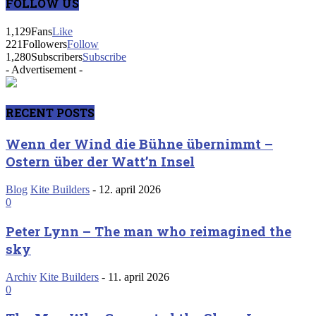
FOLLOW US
1,129
Fans
Like
221
Followers
Follow
1,280
Subscribers
Subscribe
- Advertisement -
RECENT POSTS
Wenn der Wind die Bühne übernimmt –
Ostern über der Watt’n Insel
Blog
Kite Builders
-
12. april 2026
0
Peter Lynn – The man who reimagined the
sky
Archiv
Kite Builders
-
11. april 2026
0