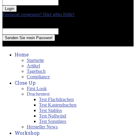
your password
Passwort vergessen? Hier gibts Hilfe!
Passwort Erneuerung
Recover your password
your email
A password will be e-mailed to you.
Home
Startseite
Artikel
Tagebuch
Compliance
Close Up
First Look
Drachentest
Test Flachdrachen
Test Kastendrachen
Test Stablos
Test Nullwind
Test Sonstiges
Hersteller News
Workshop