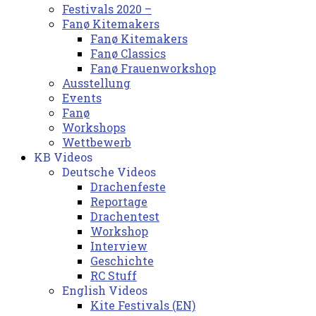
Festivals 2020 –
Fanø Kitemakers
Fanø Kitemakers
Fanø Classics
Fanø Frauenworkshop
Ausstellung
Events
Fanø
Workshops
Wettbewerb
KB Videos
Deutsche Videos
Drachenfeste
Reportage
Drachentest
Workshop
Interview
Geschichte
RC Stuff
English Videos
Kite Festivals (EN)