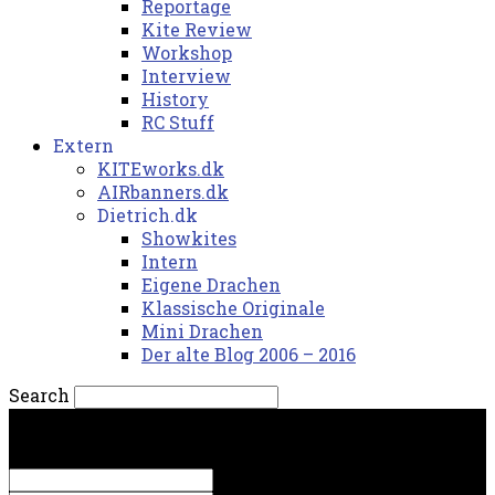
Reportage
Kite Review
Workshop
Interview
History
RC Stuff
Extern
KITEworks.dk
AIRbanners.dk
Dietrich.dk
Showkites
Intern
Eigene Drachen
Klassische Originale
Mini Drachen
Der alte Blog 2006 – 2016
Search
lørdag, 8. august 2026.
Sign in
Welcome! Log into your account
your username