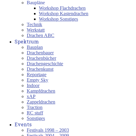
Baupläne
Workshop Flachdrachen
Workshop Kastendrachen
Workshop Sonstiges
Technik
Werkstatt
Drachen ABC
Spektrum
Bauplan
Drachenbauer
Drachenbücher
Drachengeschichte
Drachenkunst
Reportage
Empty Sky
Indoor
Kampfdrachen
xAP
Zappeldrachen
Traction
RC stuff
Sonstiges
Events
Festivals 1998 – 2003
Festivals 2004 – 2009