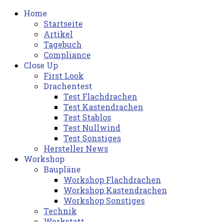
Home
Startseite
Artikel
Tagebuch
Compliance
Close Up
First Look
Drachentest
Test Flachdrachen
Test Kastendrachen
Test Stablos
Test Nullwind
Test Sonstiges
Hersteller News
Workshop
Baupläne
Workshop Flachdrachen
Workshop Kastendrachen
Workshop Sonstiges
Technik
Werkstatt