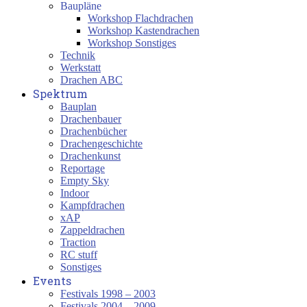
Baupläne
Workshop Flachdrachen
Workshop Kastendrachen
Workshop Sonstiges
Technik
Werkstatt
Drachen ABC
Spektrum
Bauplan
Drachenbauer
Drachenbücher
Drachengeschichte
Drachenkunst
Reportage
Empty Sky
Indoor
Kampfdrachen
xAP
Zappeldrachen
Traction
RC stuff
Sonstiges
Events
Festivals 1998 – 2003
Festivals 2004 – 2009