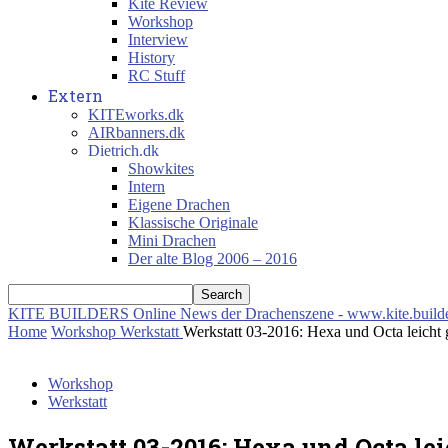
Kite Review
Workshop
Interview
History
RC Stuff
Extern
KITEworks.dk
AIRbanners.dk
Dietrich.dk
Showkites
Intern
Eigene Drachen
Klassische Originale
Mini Drachen
Der alte Blog 2006 – 2016
KITE BUILDERS
Online News der Drachenszene - www.kite.build
Home
Workshop
Werkstatt
Werkstatt 03-2016: Hexa und Octa leicht
Workshop
Werkstatt
Werkstatt 03-2016: Hexa und Octa le