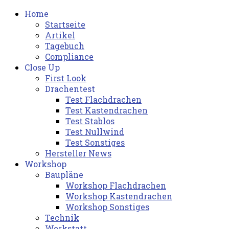
Home
Startseite
Artikel
Tagebuch
Compliance
Close Up
First Look
Drachentest
Test Flachdrachen
Test Kastendrachen
Test Stablos
Test Nullwind
Test Sonstiges
Hersteller News
Workshop
Baupläne
Workshop Flachdrachen
Workshop Kastendrachen
Workshop Sonstiges
Technik
Werkstatt