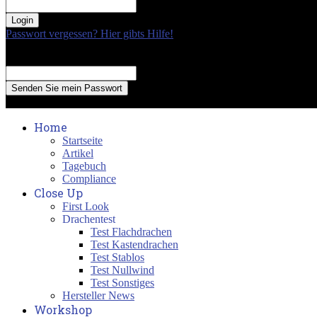
your password
Passwort vergessen? Hier gibts Hilfe!
Passwort Erneuerung
Recover your password
your email
A password will be e-mailed to you.
Home
Startseite
Artikel
Tagebuch
Compliance
Close Up
First Look
Drachentest
Test Flachdrachen
Test Kastendrachen
Test Stablos
Test Nullwind
Test Sonstiges
Hersteller News
Workshop