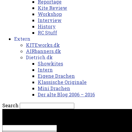
Reportage
Kite Review
Workshop
Interview
History
RC Stuff
Extern
KITEworks.dk
AIRbanners.dk
Dietrich.dk
Showkites
Intern
Eigene Drachen
Klassische Originale
Mini Drachen
Der alte Blog 2006 – 2016
Search
fredag, 7. august 2026.
Sign in
Welcome! Log into your account
your username