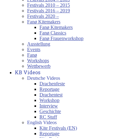
Festivals 2010 – 2015
Festivals 2016 – 2019
Festivals 2020 –
Fanø Kitemakers
Fanø Kitemakers
Fanø Classics
Fanø Frauenworkshop
Ausstellung
Events
Fanø
Workshops
Wettbewerb
KB Videos
Deutsche Videos
Drachenfeste
Reportage
Drachentest
Workshop
Interview
Geschichte
RC Stuff
English Videos
Kite Festivals (EN)
Reportage