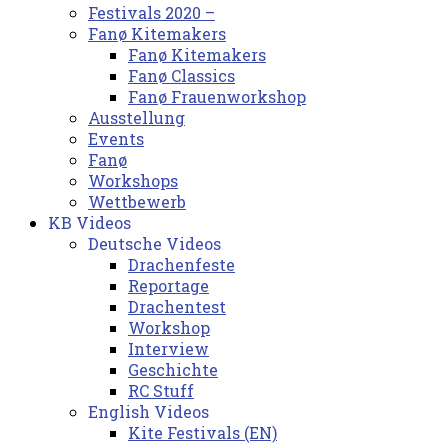
Festivals 2020 –
Fanø Kitemakers
Fanø Kitemakers
Fanø Classics
Fanø Frauenworkshop
Ausstellung
Events
Fanø
Workshops
Wettbewerb
KB Videos
Deutsche Videos
Drachenfeste
Reportage
Drachentest
Workshop
Interview
Geschichte
RC Stuff
English Videos
Kite Festivals (EN)