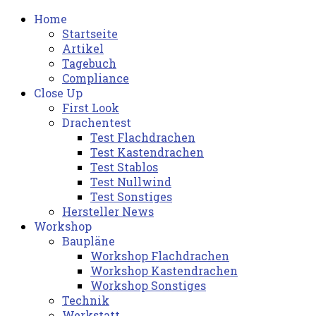
Home
Startseite
Artikel
Tagebuch
Compliance
Close Up
First Look
Drachentest
Test Flachdrachen
Test Kastendrachen
Test Stablos
Test Nullwind
Test Sonstiges
Hersteller News
Workshop
Baupläne
Workshop Flachdrachen
Workshop Kastendrachen
Workshop Sonstiges
Technik
Werkstatt