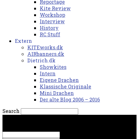
Reportage
Kite Review
Workshop
Interview
History
RC Stuff
Extern
KITEworks.dk
AIRbanners.dk
Dietrich.dk
Showkites
Intern
Eigene Drachen
Klassische Originale
Mini Drachen
Der alte Blog 2006 – 2016
Search
fredag, 7. august 2026.
Sign in
Welcome! Log into your account
your username