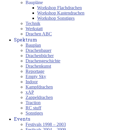
Baupläne
Workshop Flachdrachen
Workshop Kastendrachen
Workshop Sonstiges
Technik
Werkstatt
Drachen ABC
Spektrum
Bauplan
Drachenbauer
Drachenbücher
Drachengeschichte
Drachenkunst
Reportage
Empty Sky
Indoor
Kampfdrachen
xAP
Zappeldrachen
Traction
RC stuff
Sonstiges
Events
Festivals 1998 – 2003
Festivals 2004 – 2009