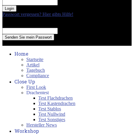
your password
Passwort vergessen? Hier gibts Hilfe!
Passwort Erneuerung
Recover your password
your email
A password will be e-mailed to you.
Home
Startseite
Artikel
Tagebuch
Compliance
Close Up
First Look
Drachentest
Test Flachdrachen
Test Kastendrachen
Test Stablos
Test Nullwind
Test Sonstiges
Hersteller News
Workshop