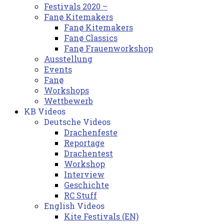
Festivals 2020 –
Fanø Kitemakers
Fanø Kitemakers
Fanø Classics
Fanø Frauenworkshop
Ausstellung
Events
Fanø
Workshops
Wettbewerb
KB Videos
Deutsche Videos
Drachenfeste
Reportage
Drachentest
Workshop
Interview
Geschichte
RC Stuff
English Videos
Kite Festivals (EN)