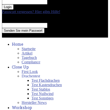
your password
Passwort vergessen? Hier gibts Hilfe!
Passwort Erneuerung
Recover your password
your email
A password will be e-mailed to you.
Home
Startseite
Artikel
Tagebuch
Compliance
Close Up
First Look
Drachentest
Test Flachdrachen
Test Kastendrachen
Test Stablos
Test Nullwind
Test Sonstiges
Hersteller News
Workshop