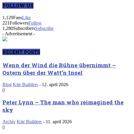
FOLLOW US
1,129
Fans
Like
221
Followers
Follow
1,280
Subscribers
Subscribe
- Advertisement -
RECENT POSTS
Wenn der Wind die Bühne übernimmt –
Ostern über der Watt’n Insel
Blog
Kite Builders
-
12. april 2026
0
Peter Lynn – The man who reimagined the
sky
Archiv
Kite Builders
-
11. april 2026
0