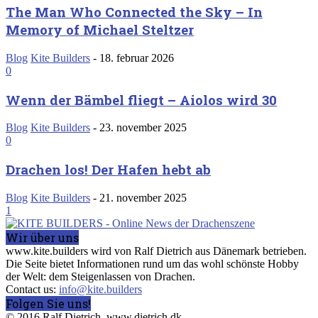
The Man Who Connected the Sky – In
Memory of Michael Steltzer
Blog
Kite Builders
-
18. februar 2026
0
Wenn der Bämbel fliegt – Aiolos wird 30
Blog
Kite Builders
-
23. november 2025
0
Drachen los! Der Hafen hebt ab
Blog
Kite Builders
-
21. november 2025
1
Wir über uns
www.kite.builders wird von Ralf Dietrich aus Dänemark betrieben.
Die Seite bietet Informationen rund um das wohl schönste Hobby
der Welt: dem Steigenlassen von Drachen.
Contact us:
info@kite.builders
Folgen Sie uns!
© 2016 Ralf Dietrich, www.dietrich.dk