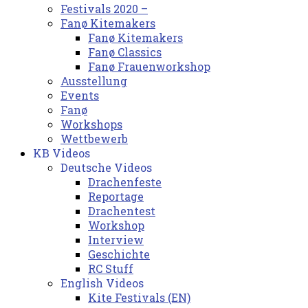
Festivals 2020 –
Fanø Kitemakers
Fanø Kitemakers
Fanø Classics
Fanø Frauenworkshop
Ausstellung
Events
Fanø
Workshops
Wettbewerb
KB Videos
Deutsche Videos
Drachenfeste
Reportage
Drachentest
Workshop
Interview
Geschichte
RC Stuff
English Videos
Kite Festivals (EN)