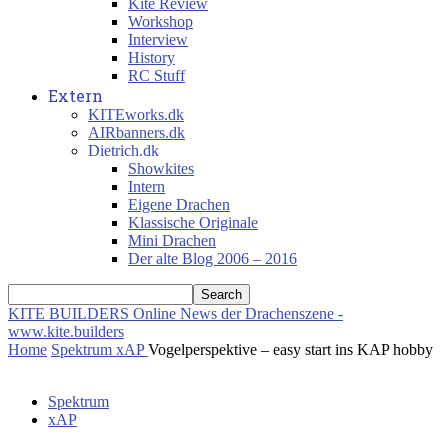
Kite Review
Workshop
Interview
History
RC Stuff
Extern
KITEworks.dk
AIRbanners.dk
Dietrich.dk
Showkites
Intern
Eigene Drachen
Klassische Originale
Mini Drachen
Der alte Blog 2006 – 2016
KITE BUILDERS
Online News der Drachenszene -
www.kite.builders
Home
Spektrum
xAP
Vogelperspektive – easy start ins KAP hobby
Spektrum
xAP