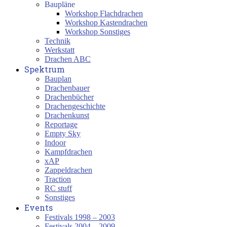
Baupläne
Workshop Flachdrachen
Workshop Kastendrachen
Workshop Sonstiges
Technik
Werkstatt
Drachen ABC
Spektrum
Bauplan
Drachenbauer
Drachenbücher
Drachengeschichte
Drachenkunst
Reportage
Empty Sky
Indoor
Kampfdrachen
xAP
Zappeldrachen
Traction
RC stuff
Sonstiges
Events
Festivals 1998 – 2003
Festivals 2004 – 2009