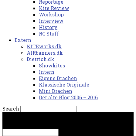
Reportage
Kite Review
Workshop
Interview
History
RC Stuff
Extern
KITEworks.dk
AIRbanners.dk
Dietrich.dk
Showkites
Intern
Eigene Drachen
Klassische Originale
Mini Drachen
Der alte Blog 2006 – 2016
Search
fredag, 7. august 2026.
Sign in
Welcome! Log into your account
your username