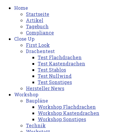
Home
Startseite
Artikel
Tagebuch
Compliance
Close Up
First Look
Drachentest
Test Flachdrachen
Test Kastendrachen
Test Stablos
Test Nullwind
Test Sonstiges
Hersteller News
Workshop
Baupläne
Workshop Flachdrachen
Workshop Kastendrachen
Workshop Sonstiges
Technik
Werkstatt