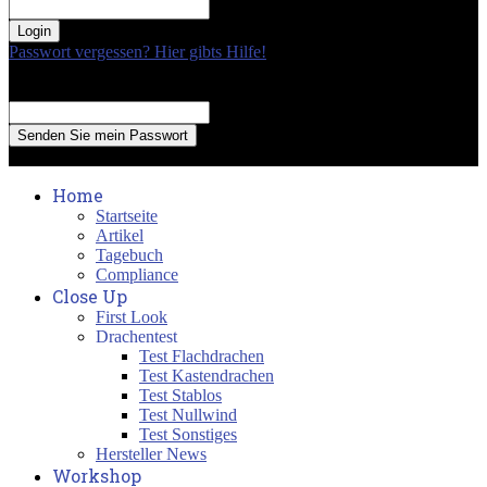
your password
Passwort vergessen? Hier gibts Hilfe!
Passwort Erneuerung
Recover your password
your email
A password will be e-mailed to you.
Home
Startseite
Artikel
Tagebuch
Compliance
Close Up
First Look
Drachentest
Test Flachdrachen
Test Kastendrachen
Test Stablos
Test Nullwind
Test Sonstiges
Hersteller News
Workshop