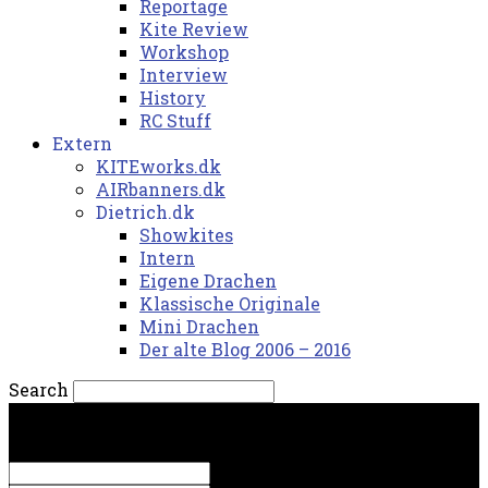
Reportage
Kite Review
Workshop
Interview
History
RC Stuff
Extern
KITEworks.dk
AIRbanners.dk
Dietrich.dk
Showkites
Intern
Eigene Drachen
Klassische Originale
Mini Drachen
Der alte Blog 2006 – 2016
Search
lørdag, 8. august 2026.
Sign in
Welcome! Log into your account
your username