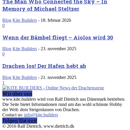
The Man Who Connected the Sky – In
Memory of Michael Steltzer
Blog
Kite Builders
-
18. februar 2026
0
Wenn der Bämbel fliegt – Aiolos wird 30
Blog
Kite Builders
-
23. november 2025
0
Drachen los! Der Hafen hebt ab
Blog
Kite Builders
-
21. november 2025
1
Wir über uns
www.kite.builders wird von Ralf Dietrich aus Dänemark betrieben.
Die Seite bietet Informationen rund um das wohl schönste Hobby
der Welt: dem Steigenlassen von Drachen.
Contact us:
info@kite.builders
Folgen Sie uns!
© 2016 Ralf Dietrich, www.dietrich.dk