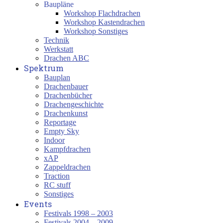
Baupläne
Workshop Flachdrachen
Workshop Kastendrachen
Workshop Sonstiges
Technik
Werkstatt
Drachen ABC
Spektrum
Bauplan
Drachenbauer
Drachenbücher
Drachengeschichte
Drachenkunst
Reportage
Empty Sky
Indoor
Kampfdrachen
xAP
Zappeldrachen
Traction
RC stuff
Sonstiges
Events
Festivals 1998 – 2003
Festivals 2004 – 2009