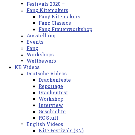
Festivals 2020 –
Fanø Kitemakers
Fanø Kitemakers
Fanø Classics
Fanø Frauenworkshop
Ausstellung
Events
Fanø
Workshops
Wettbewerb
KB Videos
Deutsche Videos
Drachenfeste
Reportage
Drachentest
Workshop
Interview
Geschichte
RC Stuff
English Videos
Kite Festivals (EN)