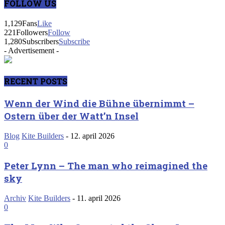
FOLLOW US
1,129
Fans
Like
221
Followers
Follow
1,280
Subscribers
Subscribe
- Advertisement -
RECENT POSTS
Wenn der Wind die Bühne übernimmt –
Ostern über der Watt’n Insel
Blog
Kite Builders
-
12. april 2026
0
Peter Lynn – The man who reimagined the
sky
Archiv
Kite Builders
-
11. april 2026
0