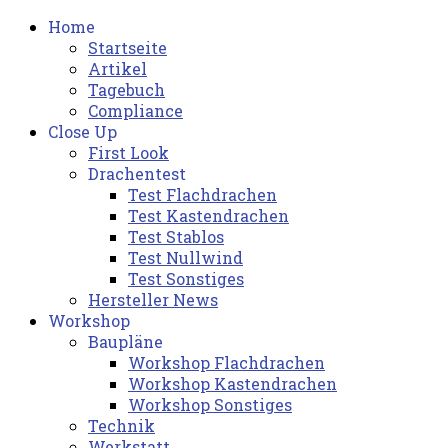
Home
Startseite
Artikel
Tagebuch
Compliance
Close Up
First Look
Drachentest
Test Flachdrachen
Test Kastendrachen
Test Stablos
Test Nullwind
Test Sonstiges
Hersteller News
Workshop
Baupläne
Workshop Flachdrachen
Workshop Kastendrachen
Workshop Sonstiges
Technik
Werkstatt