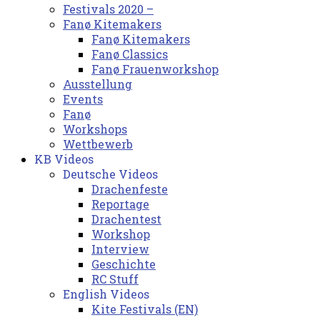
Festivals 2020 –
Fanø Kitemakers
Fanø Kitemakers
Fanø Classics
Fanø Frauenworkshop
Ausstellung
Events
Fanø
Workshops
Wettbewerb
KB Videos
Deutsche Videos
Drachenfeste
Reportage
Drachentest
Workshop
Interview
Geschichte
RC Stuff
English Videos
Kite Festivals (EN)