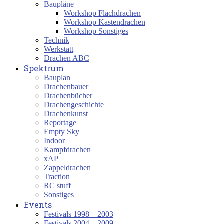
Baupläne
Workshop Flachdrachen
Workshop Kastendrachen
Workshop Sonstiges
Technik
Werkstatt
Drachen ABC
Spektrum
Bauplan
Drachenbauer
Drachenbücher
Drachengeschichte
Drachenkunst
Reportage
Empty Sky
Indoor
Kampfdrachen
xAP
Zappeldrachen
Traction
RC stuff
Sonstiges
Events
Festivals 1998 – 2003
Festivals 2004 – 2009