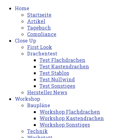
Home
Startseite
Artikel
Tagebuch
Compliance
Close Up
First Look
Drachentest
Test Flachdrachen
Test Kastendrachen
Test Stablos
Test Nullwind
Test Sonstiges
Hersteller News
Workshop
Baupläne
Workshop Flachdrachen
Workshop Kastendrachen
Workshop Sonstiges
Technik
Werkstatt