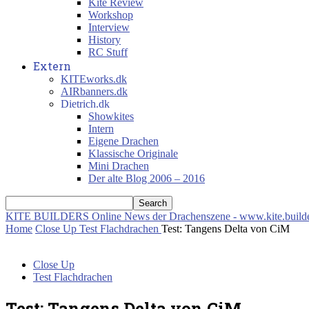
Kite Review
Workshop
Interview
History
RC Stuff
Extern
KITEworks.dk
AIRbanners.dk
Dietrich.dk
Showkites
Intern
Eigene Drachen
Klassische Originale
Mini Drachen
Der alte Blog 2006 – 2016
KITE BUILDERS
Online News der Drachenszene - www.kite.build
Home
Close Up
Test Flachdrachen
Test: Tangens Delta von CiM
Close Up
Test Flachdrachen
Test: Tangens Delta von CiM