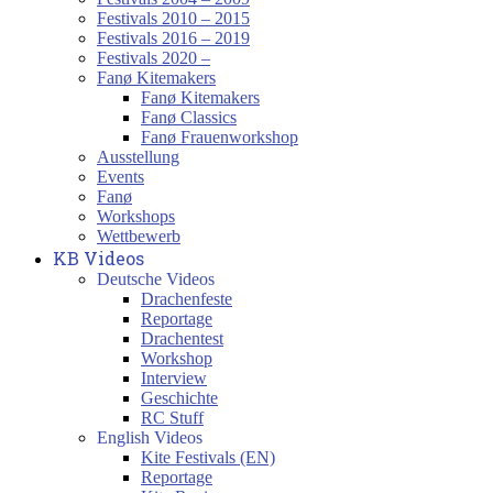
Festivals 2010 – 2015
Festivals 2016 – 2019
Festivals 2020 –
Fanø Kitemakers
Fanø Kitemakers
Fanø Classics
Fanø Frauenworkshop
Ausstellung
Events
Fanø
Workshops
Wettbewerb
KB Videos
Deutsche Videos
Drachenfeste
Reportage
Drachentest
Workshop
Interview
Geschichte
RC Stuff
English Videos
Kite Festivals (EN)
Reportage