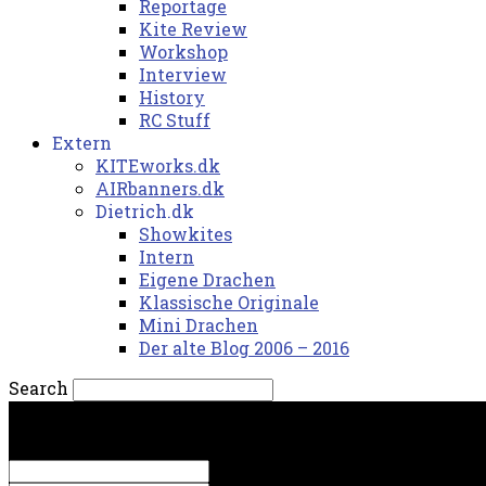
Reportage
Kite Review
Workshop
Interview
History
RC Stuff
Extern
KITEworks.dk
AIRbanners.dk
Dietrich.dk
Showkites
Intern
Eigene Drachen
Klassische Originale
Mini Drachen
Der alte Blog 2006 – 2016
Search
søndag, 9. august 2026.
Sign in
Welcome! Log into your account
your username