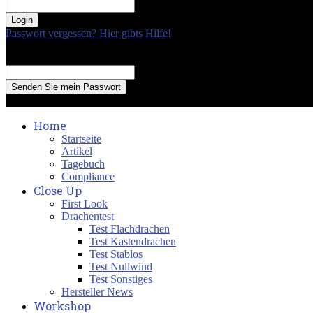
your password
Passwort vergessen? Hier gibts Hilfe!
Passwort Erneuerung
Recover your password
your email
A password will be e-mailed to you.
Home
Startseite
Artikel
Tagebuch
Compliance
Close Up
First Look
Drachentest
Test Flachdrachen
Test Kastendrachen
Test Stablos
Test Nullwind
Test Sonstiges
Hersteller News
Workshop