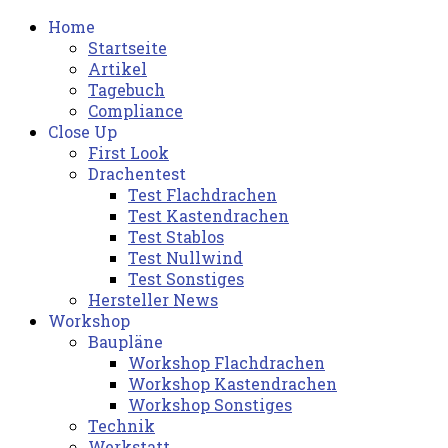
Home
Startseite
Artikel
Tagebuch
Compliance
Close Up
First Look
Drachentest
Test Flachdrachen
Test Kastendrachen
Test Stablos
Test Nullwind
Test Sonstiges
Hersteller News
Workshop
Baupläne
Workshop Flachdrachen
Workshop Kastendrachen
Workshop Sonstiges
Technik
Werkstatt