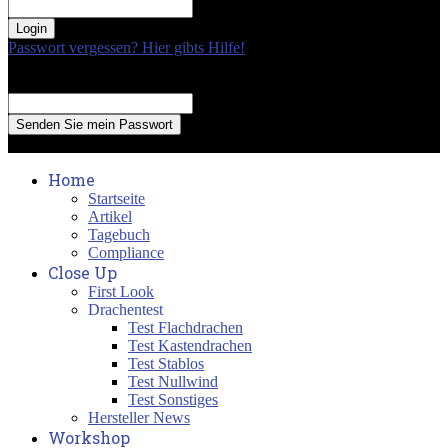
your password
Passwort vergessen? Hier gibts Hilfe!
Passwort Erneuerung
Recover your password
your email
A password will be e-mailed to you.
Home
Startseite
Artikel
Tagebuch
Compliance
Close Up
First Look
Drachentest
Test Flachdrachen
Test Kastendrachen
Test Stablos
Test Nullwind
Test Sonstiges
Hersteller News
Workshop