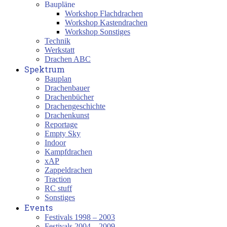
Baupläne
Workshop Flachdrachen
Workshop Kastendrachen
Workshop Sonstiges
Technik
Werkstatt
Drachen ABC
Spektrum
Bauplan
Drachenbauer
Drachenbücher
Drachengeschichte
Drachenkunst
Reportage
Empty Sky
Indoor
Kampfdrachen
xAP
Zappeldrachen
Traction
RC stuff
Sonstiges
Events
Festivals 1998 – 2003
Festivals 2004 – 2009