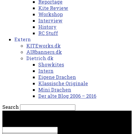
Reportage
Kite Review
Workshop
Interview
History
RC Stuff
Extern
KITEworks.dk
AIRbanners.dk
Dietrich.dk
Showkites
Intern
Eigene Drachen
Klassische Originale
Mini Drachen
Der alte Blog 2006 – 2016
Search
fredag, 7. august 2026.
Sign in
Welcome! Log into your account
your username