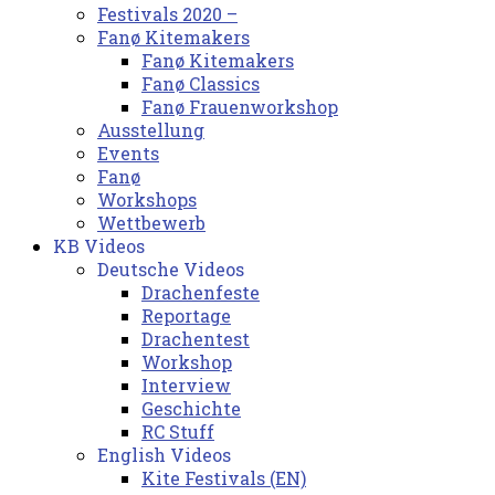
Festivals 2020 –
Fanø Kitemakers
Fanø Kitemakers
Fanø Classics
Fanø Frauenworkshop
Ausstellung
Events
Fanø
Workshops
Wettbewerb
KB Videos
Deutsche Videos
Drachenfeste
Reportage
Drachentest
Workshop
Interview
Geschichte
RC Stuff
English Videos
Kite Festivals (EN)