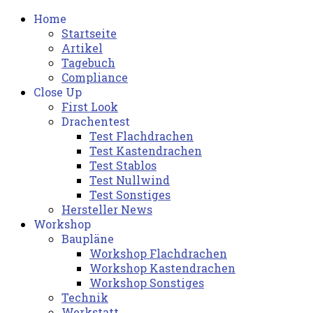
Home
Startseite
Artikel
Tagebuch
Compliance
Close Up
First Look
Drachentest
Test Flachdrachen
Test Kastendrachen
Test Stablos
Test Nullwind
Test Sonstiges
Hersteller News
Workshop
Baupläne
Workshop Flachdrachen
Workshop Kastendrachen
Workshop Sonstiges
Technik
Werkstatt