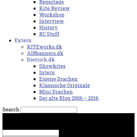
Reportage
Kite Review
Workshop
Interview
History
RC Stuff
Extern
KITEworks.dk
AIRbanners.dk
Dietrich.dk
Showkites
Intern
Eigene Drachen
Klassische Originale
Mini Drachen
Der alte Blog 2006 – 2016
Search
mandag, 10. august 2026.
Sign in
Welcome! Log into your account
your username