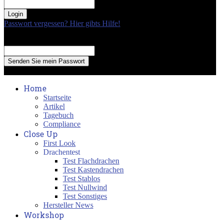
your password
Passwort vergessen? Hier gibts Hilfe!
Passwort Erneuerung
Recover your password
your email
A password will be e-mailed to you.
Home
Startseite
Artikel
Tagebuch
Compliance
Close Up
First Look
Drachentest
Test Flachdrachen
Test Kastendrachen
Test Stablos
Test Nullwind
Test Sonstiges
Hersteller News
Workshop