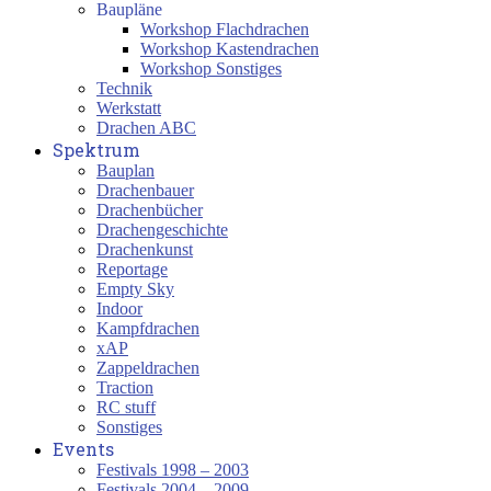
Baupläne
Workshop Flachdrachen
Workshop Kastendrachen
Workshop Sonstiges
Technik
Werkstatt
Drachen ABC
Spektrum
Bauplan
Drachenbauer
Drachenbücher
Drachengeschichte
Drachenkunst
Reportage
Empty Sky
Indoor
Kampfdrachen
xAP
Zappeldrachen
Traction
RC stuff
Sonstiges
Events
Festivals 1998 – 2003
Festivals 2004 – 2009