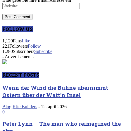
Bitte gebe Sie Ihre Email Adresse ein
FOLLOW US
1,129
Fans
Like
221
Followers
Follow
1,280
Subscribers
Subscribe
- Advertisement -
RECENT POSTS
Wenn der Wind die Bühne übernimmt –
Ostern über der Watt’n Insel
Blog
Kite Builders
-
12. april 2026
0
Peter Lynn – The man who reimagined the
sky