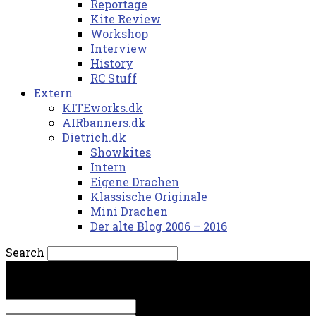
Reportage
Kite Review
Workshop
Interview
History
RC Stuff
Extern
KITEworks.dk
AIRbanners.dk
Dietrich.dk
Showkites
Intern
Eigene Drachen
Klassische Originale
Mini Drachen
Der alte Blog 2006 – 2016
Search
fredag, 7. august 2026.
Sign in
Welcome! Log into your account
your username