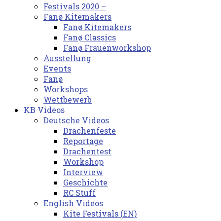
Festivals 2020 –
Fanø Kitemakers
Fanø Kitemakers
Fanø Classics
Fanø Frauenworkshop
Ausstellung
Events
Fanø
Workshops
Wettbewerb
KB Videos
Deutsche Videos
Drachenfeste
Reportage
Drachentest
Workshop
Interview
Geschichte
RC Stuff
English Videos
Kite Festivals (EN)