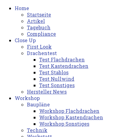
Home
Startseite
Artikel
Tagebuch
Compliance
Close Up
First Look
Drachentest
Test Flachdrachen
Test Kastendrachen
Test Stablos
Test Nullwind
Test Sonstiges
Hersteller News
Workshop
Baupläne
Workshop Flachdrachen
Workshop Kastendrachen
Workshop Sonstiges
Technik
Werkstatt