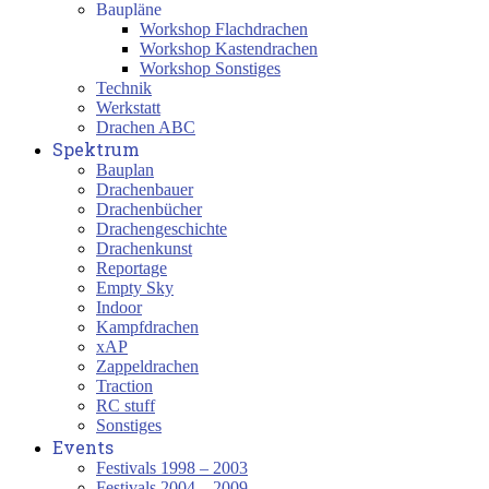
Baupläne
Workshop Flachdrachen
Workshop Kastendrachen
Workshop Sonstiges
Technik
Werkstatt
Drachen ABC
Spektrum
Bauplan
Drachenbauer
Drachenbücher
Drachengeschichte
Drachenkunst
Reportage
Empty Sky
Indoor
Kampfdrachen
xAP
Zappeldrachen
Traction
RC stuff
Sonstiges
Events
Festivals 1998 – 2003
Festivals 2004 – 2009