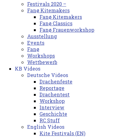
Festivals 2020 –
Fanø Kitemakers
Fanø Kitemakers
Fanø Classics
Fanø Frauenworkshop
Ausstellung
Events
Fanø
Workshops
Wettbewerb
KB Videos
Deutsche Videos
Drachenfeste
Reportage
Drachentest
Workshop
Interview
Geschichte
RC Stuff
English Videos
Kite Festivals (EN)