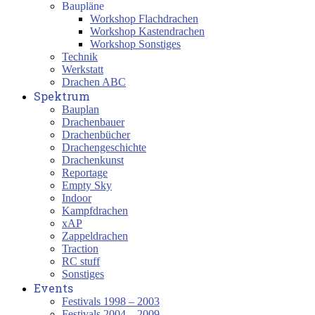
Baupläne
Workshop Flachdrachen
Workshop Kastendrachen
Workshop Sonstiges
Technik
Werkstatt
Drachen ABC
Spektrum
Bauplan
Drachenbauer
Drachenbücher
Drachengeschichte
Drachenkunst
Reportage
Empty Sky
Indoor
Kampfdrachen
xAP
Zappeldrachen
Traction
RC stuff
Sonstiges
Events
Festivals 1998 – 2003
Festivals 2004 – 2009