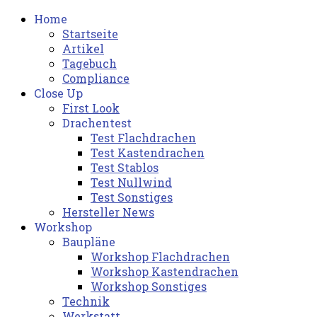
Home
Startseite
Artikel
Tagebuch
Compliance
Close Up
First Look
Drachentest
Test Flachdrachen
Test Kastendrachen
Test Stablos
Test Nullwind
Test Sonstiges
Hersteller News
Workshop
Baupläne
Workshop Flachdrachen
Workshop Kastendrachen
Workshop Sonstiges
Technik
Werkstatt