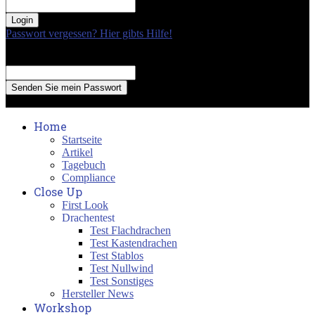
your password
Passwort vergessen? Hier gibts Hilfe!
Passwort Erneuerung
Recover your password
your email
A password will be e-mailed to you.
Home
Startseite
Artikel
Tagebuch
Compliance
Close Up
First Look
Drachentest
Test Flachdrachen
Test Kastendrachen
Test Stablos
Test Nullwind
Test Sonstiges
Hersteller News
Workshop