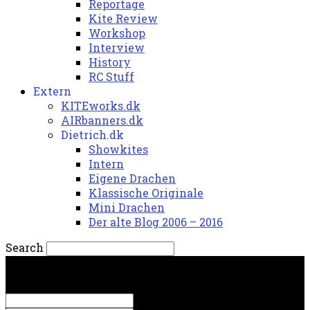
Reportage
Kite Review
Workshop
Interview
History
RC Stuff
Extern
KITEworks.dk
AIRbanners.dk
Dietrich.dk
Showkites
Intern
Eigene Drachen
Klassische Originale
Mini Drachen
Der alte Blog 2006 – 2016
Search
fredag, 7. august 2026.
Sign in
Welcome! Log into your account
your username