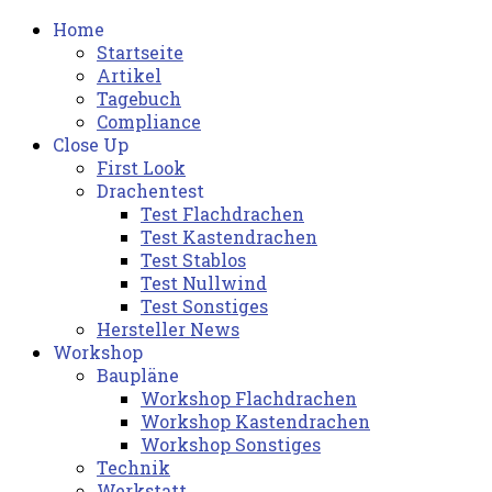
Home
Startseite
Artikel
Tagebuch
Compliance
Close Up
First Look
Drachentest
Test Flachdrachen
Test Kastendrachen
Test Stablos
Test Nullwind
Test Sonstiges
Hersteller News
Workshop
Baupläne
Workshop Flachdrachen
Workshop Kastendrachen
Workshop Sonstiges
Technik
Werkstatt