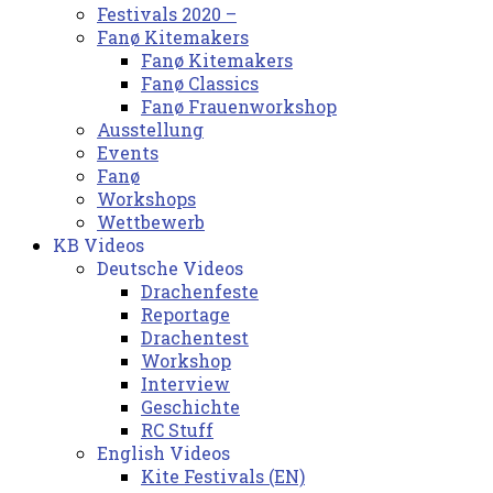
Festivals 2020 –
Fanø Kitemakers
Fanø Kitemakers
Fanø Classics
Fanø Frauenworkshop
Ausstellung
Events
Fanø
Workshops
Wettbewerb
KB Videos
Deutsche Videos
Drachenfeste
Reportage
Drachentest
Workshop
Interview
Geschichte
RC Stuff
English Videos
Kite Festivals (EN)