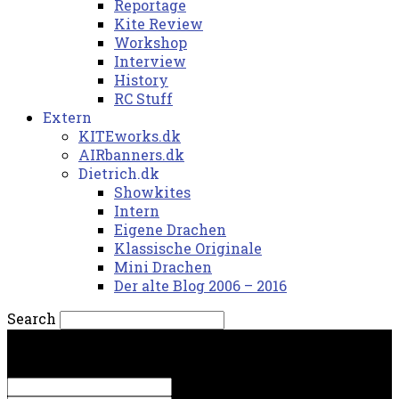
Reportage
Kite Review
Workshop
Interview
History
RC Stuff
Extern
KITEworks.dk
AIRbanners.dk
Dietrich.dk
Showkites
Intern
Eigene Drachen
Klassische Originale
Mini Drachen
Der alte Blog 2006 – 2016
Search
fredag, 7. august 2026.
Sign in
Welcome! Log into your account
your username