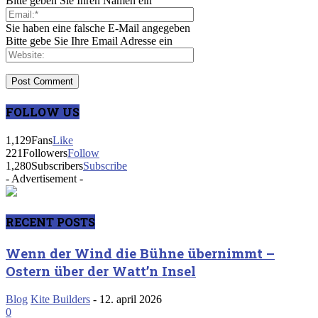
Bitte geben Sie Ihren Namen ein
Sie haben eine falsche E-Mail angegeben
Bitte gebe Sie Ihre Email Adresse ein
FOLLOW US
1,129
Fans
Like
221
Followers
Follow
1,280
Subscribers
Subscribe
- Advertisement -
RECENT POSTS
Wenn der Wind die Bühne übernimmt –
Ostern über der Watt’n Insel
Blog
Kite Builders
-
12. april 2026
0