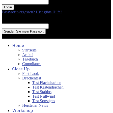
your password
Passwort vergessen? Hier gibts Hilfe!
Passwort Erneuerung
Recover your password
your email
A password will be e-mailed to you.
Home
Startseite
Artikel
Tagebuch
Compliance
Close Up
First Look
Drachentest
Test Flachdrachen
Test Kastendrachen
Test Stablos
Test Nullwind
Test Sonstiges
Hersteller News
Workshop