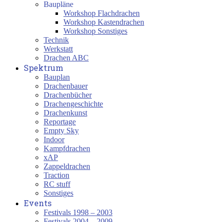
Baupläne
Workshop Flachdrachen
Workshop Kastendrachen
Workshop Sonstiges
Technik
Werkstatt
Drachen ABC
Spektrum
Bauplan
Drachenbauer
Drachenbücher
Drachengeschichte
Drachenkunst
Reportage
Empty Sky
Indoor
Kampfdrachen
xAP
Zappeldrachen
Traction
RC stuff
Sonstiges
Events
Festivals 1998 – 2003
Festivals 2004 – 2009