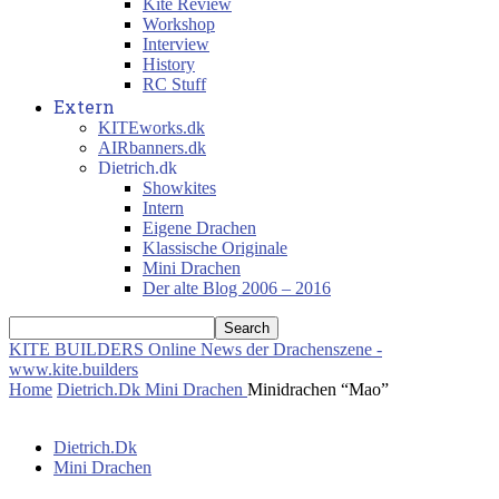
Kite Review
Workshop
Interview
History
RC Stuff
Extern
KITEworks.dk
AIRbanners.dk
Dietrich.dk
Showkites
Intern
Eigene Drachen
Klassische Originale
Mini Drachen
Der alte Blog 2006 – 2016
KITE BUILDERS
Online News der Drachenszene -
www.kite.builders
Home
Dietrich.Dk
Mini Drachen
Minidrachen “Mao”
Dietrich.Dk
Mini Drachen