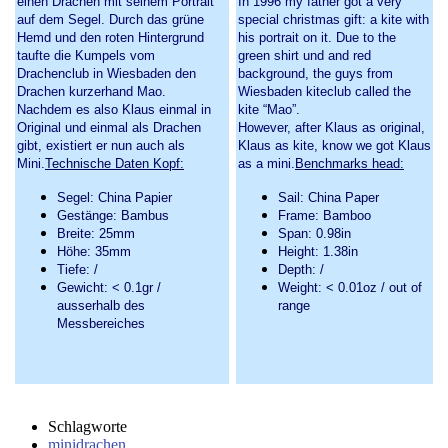
einen Drachen mit seinem Portrait
In 1996 my father got a very
auf dem Segel. Durch das grüne
special christmas gift: a kite with
Hemd und den roten Hintergrund
his portrait on it. Due to the
taufte die Kumpels vom
green shirt und and red
Drachenclub in Wiesbaden den
background, the guys from
Drachen kurzerhand Mao.
Wiesbaden kiteclub called the
Nachdem es also Klaus einmal in
kite “Mao”.
Original und einmal als Drachen
However, after Klaus as original,
gibt, existiert er nun auch als
Klaus as kite, know we got Klaus
Mini.
Technische Daten Kopf:
as a mini.
Benchmarks head:
Segel: China Papier
Sail: China Paper
Gestänge: Bambus
Frame: Bamboo
Breite: 25mm
Span: 0.98in
Höhe: 35mm
Height: 1.38in
Tiefe: /
Depth: /
Gewicht: < 0.1gr /
Weight: < 0.01oz / out of
ausserhalb des
range
Messbereiches
Schlagworte
minidrachen