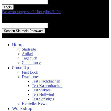
your password
Passwort vergessen? Hier gibts Hilfe!
Passwort Erneuerung
Recover your password
your email
A password will be e-mailed to you.
Home
Startseite
Artikel
Tagebuch
Compliance
Close Up
First Look
Drachentest
Test Flachdrachen
Test Kastendrachen
Test Stablos
Test Nullwind
Test Sonstiges
Hersteller News
Workshop