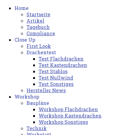
Home
Startseite
Artikel
Tagebuch
Compliance
Close Up
First Look
Drachentest
Test Flachdrachen
Test Kastendrachen
Test Stablos
Test Nullwind
Test Sonstiges
Hersteller News
Workshop
Baupläne
Workshop Flachdrachen
Workshop Kastendrachen
Workshop Sonstiges
Technik
Werkstatt