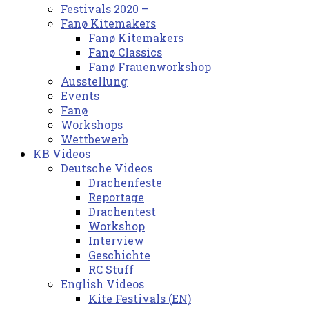
Festivals 2020 –
Fanø Kitemakers
Fanø Kitemakers
Fanø Classics
Fanø Frauenworkshop
Ausstellung
Events
Fanø
Workshops
Wettbewerb
KB Videos
Deutsche Videos
Drachenfeste
Reportage
Drachentest
Workshop
Interview
Geschichte
RC Stuff
English Videos
Kite Festivals (EN)