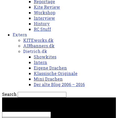
Reportage
Kite Review
Workshop
Interview
History
RC Stuff
Extern
KITEworks.dk
AIRbanners.dk
Dietrich.dk
Showkites
Intern
Eigene Drachen
Klassische Originale
Mini Drachen
Der alte Blog 2006 – 2016
Search
fredag, 7. august 2026.
Sign in
Welcome! Log into your account
your username