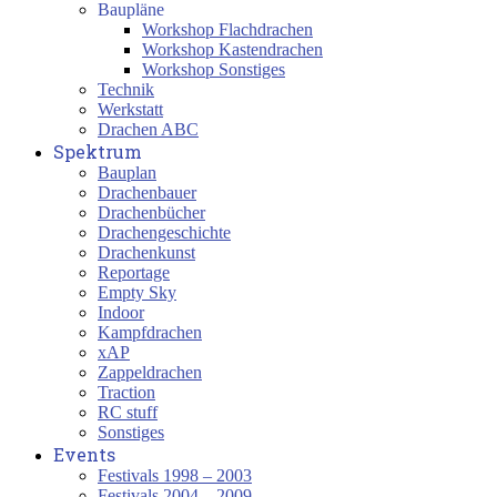
Baupläne
Workshop Flachdrachen
Workshop Kastendrachen
Workshop Sonstiges
Technik
Werkstatt
Drachen ABC
Spektrum
Bauplan
Drachenbauer
Drachenbücher
Drachengeschichte
Drachenkunst
Reportage
Empty Sky
Indoor
Kampfdrachen
xAP
Zappeldrachen
Traction
RC stuff
Sonstiges
Events
Festivals 1998 – 2003
Festivals 2004 – 2009