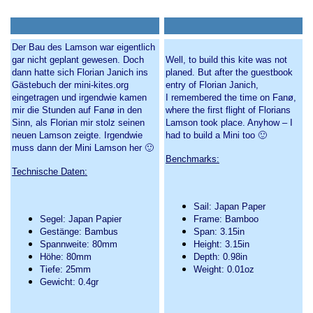
Der Bau des Lamson war eigentlich
gar nicht geplant gewesen. Doch
Well, to build this kite was not
dann hatte sich Florian Janich ins
planed. But after the guestbook
Gästebuch der mini-kites.org
entry of Florian Janich,
eingetragen und irgendwie kamen
I remembered the time on Fanø,
mir die Stunden auf Fanø in den
where the first flight of Florians
Sinn, als Florian mir stolz seinen
Lamson took place. Anyhow – I
neuen Lamson zeigte. Irgendwie
had to build a Mini too 🙂
muss dann der Mini Lamson her 🙂
Benchmarks:
Technische Daten:
Sail: Japan Paper
Segel: Japan Papier
Frame: Bamboo
Gestänge: Bambus
Span: 3.15in
Spannweite: 80mm
Height: 3.15in
Höhe: 80mm
Depth: 0.98in
Tiefe: 25mm
Weight: 0.01oz
Gewicht: 0.4gr