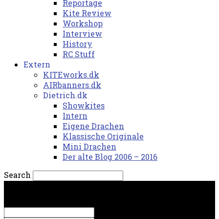
Reportage
Kite Review
Workshop
Interview
History
RC Stuff
Extern
KITEworks.dk
AIRbanners.dk
Dietrich.dk
Showkites
Intern
Eigene Drachen
Klassische Originale
Mini Drachen
Der alte Blog 2006 – 2016
Search
torsdag, 6. august 2026.
Sign in
Welcome! Log into your account
your username