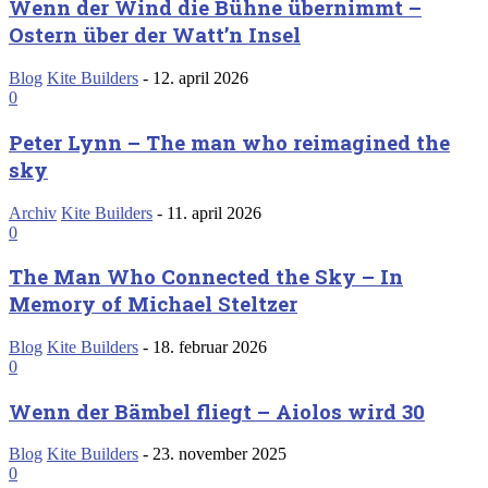
Wenn der Wind die Bühne übernimmt –
Ostern über der Watt’n Insel
Blog
Kite Builders
-
12. april 2026
0
Peter Lynn – The man who reimagined the
sky
Archiv
Kite Builders
-
11. april 2026
0
The Man Who Connected the Sky – In
Memory of Michael Steltzer
Blog
Kite Builders
-
18. februar 2026
0
Wenn der Bämbel fliegt – Aiolos wird 30
Blog
Kite Builders
-
23. november 2025
0