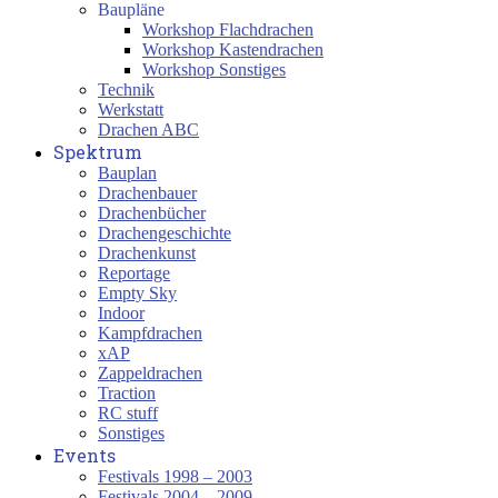
Baupläne
Workshop Flachdrachen
Workshop Kastendrachen
Workshop Sonstiges
Technik
Werkstatt
Drachen ABC
Spektrum
Bauplan
Drachenbauer
Drachenbücher
Drachengeschichte
Drachenkunst
Reportage
Empty Sky
Indoor
Kampfdrachen
xAP
Zappeldrachen
Traction
RC stuff
Sonstiges
Events
Festivals 1998 – 2003
Festivals 2004 – 2009