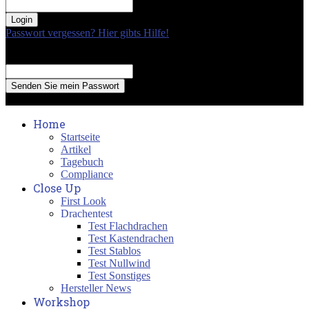
your password
Passwort vergessen? Hier gibts Hilfe!
Passwort Erneuerung
Recover your password
your email
A password will be e-mailed to you.
Home
Startseite
Artikel
Tagebuch
Compliance
Close Up
First Look
Drachentest
Test Flachdrachen
Test Kastendrachen
Test Stablos
Test Nullwind
Test Sonstiges
Hersteller News
Workshop