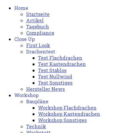
Home
Startseite
Artikel
Tagebuch
Compliance
Close Up
First Look
Drachentest
Test Flachdrachen
Test Kastendrachen
Test Stablos
Test Nullwind
Test Sonstiges
Hersteller News
Workshop
Baupläne
Workshop Flachdrachen
Workshop Kastendrachen
Workshop Sonstiges
Technik
Werkstatt