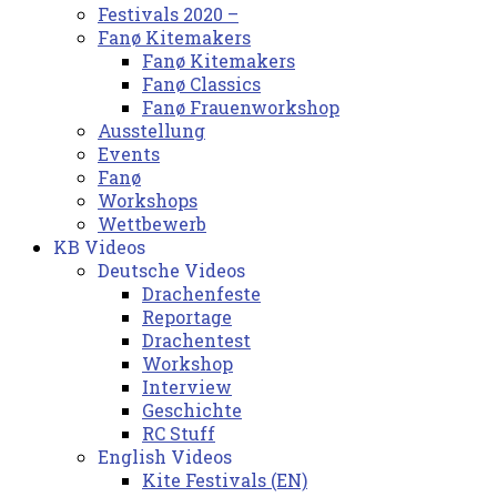
Festivals 2020 –
Fanø Kitemakers
Fanø Kitemakers
Fanø Classics
Fanø Frauenworkshop
Ausstellung
Events
Fanø
Workshops
Wettbewerb
KB Videos
Deutsche Videos
Drachenfeste
Reportage
Drachentest
Workshop
Interview
Geschichte
RC Stuff
English Videos
Kite Festivals (EN)