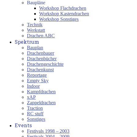
Baupläne
Workshop Flachdrachen
Workshop Kastendrachen
Workshop Sonstiges
Technik
Werkstatt
Drachen ABC
Spektrum
Bauplan
Drachenbauer
Drachenbücher
Drachengeschichte
Drachenkunst
Reportage
Empty Sky
Indoor
Kampfdrachen
xAP
Zappeldrachen
Traction
RC stuff
Sonstiges
Events
Festivals 1998 – 2003
Festivals 2004 – 2009