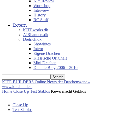
Kite Review
Workshop
Interview
History
RC Stuff
Extern
KITEworks.dk
AIRbanners.dk
Dietrich.dk
Showkites
Intern
Eigene Drachen
Klassische Originale
Mini Drachen
Der alte Blog 2006 – 2016
KITE BUILDERS
Online News der Drachenszene -
www.kite.builders
Home
Close Up
Test Stablos
Kewo macht Gekkos
Close Up
Test Stablos