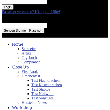
your password
Passwort vergessen? Hier gibts Hilfe!
Passwort Erneuerung
Recover your password
your email
A password will be e-mailed to you.
Home
Startseite
Artikel
Tagebuch
Compliance
Close Up
First Look
Drachentest
Test Flachdrachen
Test Kastendrachen
Test Stablos
Test Nullwind
Test Sonstiges
Hersteller News
Workshop