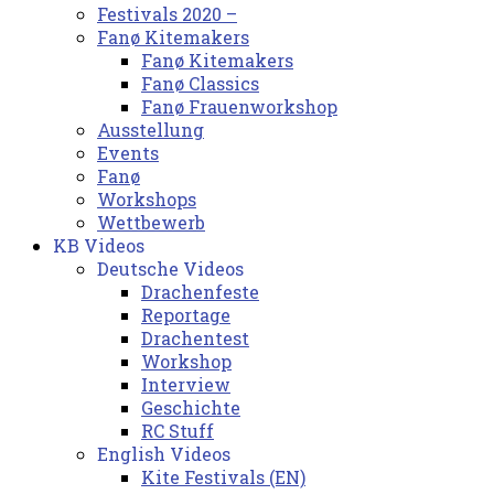
Festivals 2020 –
Fanø Kitemakers
Fanø Kitemakers
Fanø Classics
Fanø Frauenworkshop
Ausstellung
Events
Fanø
Workshops
Wettbewerb
KB Videos
Deutsche Videos
Drachenfeste
Reportage
Drachentest
Workshop
Interview
Geschichte
RC Stuff
English Videos
Kite Festivals (EN)