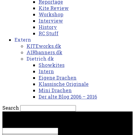
Reportage
Kite Review
Workshop
Interview
History
RC Stuff
Extern
KITEworks.dk
AIRbanners.dk
Dietrich.dk
Showkites
Intern
Eigene Drachen
Klassische Originale
Mini Drachen
Der alte Blog 2006 – 2016
Search
fredag, 7. august 2026.
Sign in
Welcome! Log into your account
your username