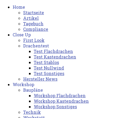
Home
Startseite
Artikel
Tagebuch
Compliance
Close Up
First Look
Drachentest
Test Flachdrachen
Test Kastendrachen
Test Stablos
Test Nullwind
Test Sonstiges
Hersteller News
Workshop
Baupläne
Workshop Flachdrachen
Workshop Kastendrachen
Workshop Sonstiges
Technik
Werkstatt