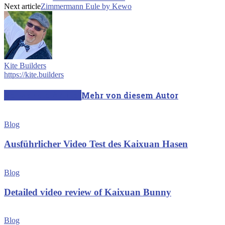
Next article
Zimmermann Eule by Kewo
Kite Builders
https://kite.builders
Verwandte Artikel
Mehr von diesem Autor
Blog
Ausführlicher Video Test des Kaixuan Hasen
Blog
Detailed video review of Kaixuan Bunny
Blog