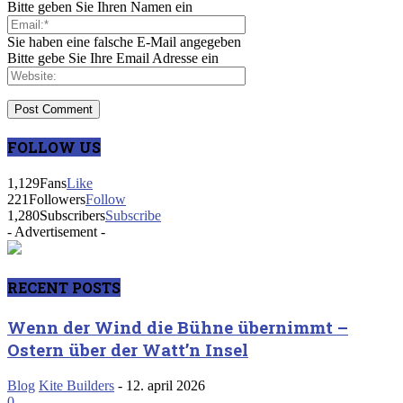
Bitte geben Sie Ihren Namen ein
Sie haben eine falsche E-Mail angegeben
Bitte gebe Sie Ihre Email Adresse ein
FOLLOW US
1,129
Fans
Like
221
Followers
Follow
1,280
Subscribers
Subscribe
- Advertisement -
RECENT POSTS
Wenn der Wind die Bühne übernimmt –
Ostern über der Watt’n Insel
Blog
Kite Builders
-
12. april 2026
0