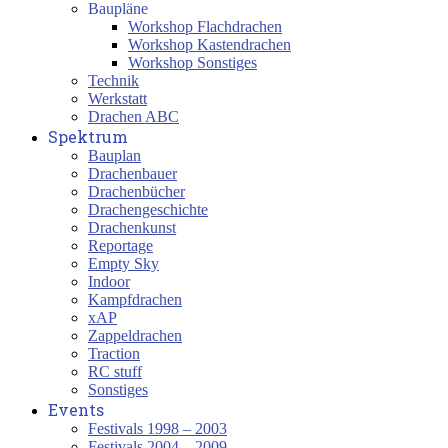
Baupläne
Workshop Flachdrachen
Workshop Kastendrachen
Workshop Sonstiges
Technik
Werkstatt
Drachen ABC
Spektrum
Bauplan
Drachenbauer
Drachenbücher
Drachengeschichte
Drachenkunst
Reportage
Empty Sky
Indoor
Kampfdrachen
xAP
Zappeldrachen
Traction
RC stuff
Sonstiges
Events
Festivals 1998 – 2003
Festivals 2004 – 2009