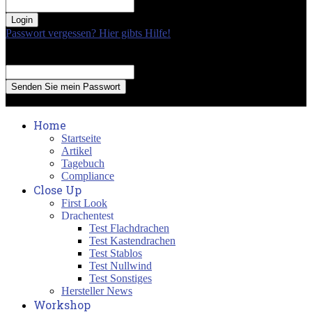
your password
Passwort vergessen? Hier gibts Hilfe!
Passwort Erneuerung
Recover your password
your email
A password will be e-mailed to you.
Home
Startseite
Artikel
Tagebuch
Compliance
Close Up
First Look
Drachentest
Test Flachdrachen
Test Kastendrachen
Test Stablos
Test Nullwind
Test Sonstiges
Hersteller News
Workshop