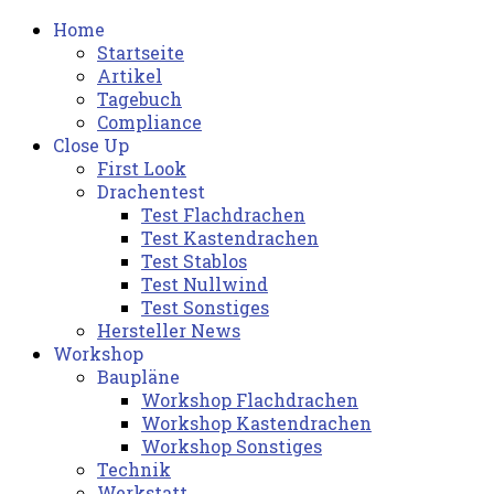
Home
Startseite
Artikel
Tagebuch
Compliance
Close Up
First Look
Drachentest
Test Flachdrachen
Test Kastendrachen
Test Stablos
Test Nullwind
Test Sonstiges
Hersteller News
Workshop
Baupläne
Workshop Flachdrachen
Workshop Kastendrachen
Workshop Sonstiges
Technik
Werkstatt