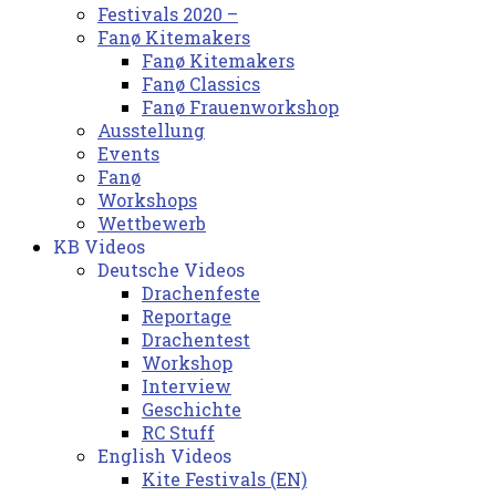
Festivals 2020 –
Fanø Kitemakers
Fanø Kitemakers
Fanø Classics
Fanø Frauenworkshop
Ausstellung
Events
Fanø
Workshops
Wettbewerb
KB Videos
Deutsche Videos
Drachenfeste
Reportage
Drachentest
Workshop
Interview
Geschichte
RC Stuff
English Videos
Kite Festivals (EN)