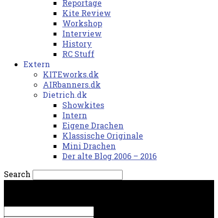
Reportage
Kite Review
Workshop
Interview
History
RC Stuff
Extern
KITEworks.dk
AIRbanners.dk
Dietrich.dk
Showkites
Intern
Eigene Drachen
Klassische Originale
Mini Drachen
Der alte Blog 2006 – 2016
Search
fredag, 7. august 2026.
Sign in
Welcome! Log into your account
your username