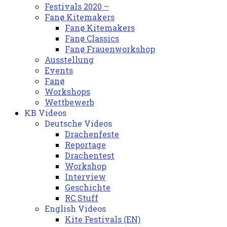
Festivals 2020 –
Fanø Kitemakers
Fanø Kitemakers
Fanø Classics
Fanø Frauenworkshop
Ausstellung
Events
Fanø
Workshops
Wettbewerb
KB Videos
Deutsche Videos
Drachenfeste
Reportage
Drachentest
Workshop
Interview
Geschichte
RC Stuff
English Videos
Kite Festivals (EN)