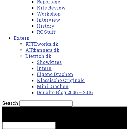
Reportage
Kite Review
Workshop
Interview
History
RC Stuff
Extern
KITEworks.dk
AIRbanners.dk
Dietrich.dk
Showkites
Intern
Eigene Drachen
Klassische Originale
Mini Drachen
Der alte Blog 2006 – 2016
Search
torsdag, 6. august 2026.
Sign in
Welcome! Log into your account
your username