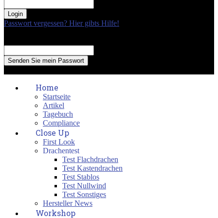
your password
Passwort vergessen? Hier gibts Hilfe!
Passwort Erneuerung
Recover your password
your email
A password will be e-mailed to you.
Home
Startseite
Artikel
Tagebuch
Compliance
Close Up
First Look
Drachentest
Test Flachdrachen
Test Kastendrachen
Test Stablos
Test Nullwind
Test Sonstiges
Hersteller News
Workshop