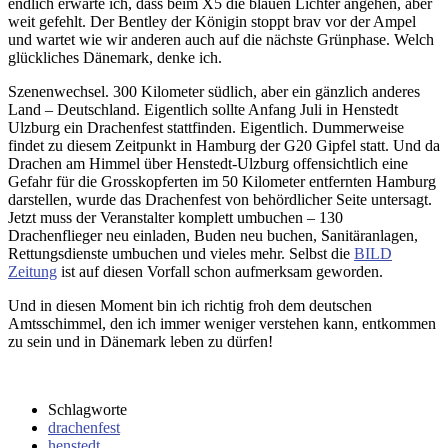
endlich erwarte ich, dass beim X5 die blauen Lichter angehen, aber
weit gefehlt. Der Bentley der Königin stoppt brav vor der Ampel
und wartet wie wir anderen auch auf die nächste Grünphase. Welch
glückliches Dänemark, denke ich.
Szenenwechsel. 300 Kilometer südlich, aber ein gänzlich anderes
Land – Deutschland. Eigentlich sollte Anfang Juli in Henstedt
Ulzburg ein Drachenfest stattfinden. Eigentlich. Dummerweise
findet zu diesem Zeitpunkt in Hamburg der G20 Gipfel statt. Und da
Drachen am Himmel über Henstedt-Ulzburg offensichtlich eine
Gefahr für die Grosskopferten im 50 Kilometer entfernten Hamburg
darstellen, wurde das Drachenfest von behördlicher Seite untersagt.
Jetzt muss der Veranstalter komplett umbuchen – 130
Drachenflieger neu einladen, Buden neu buchen, Sanitäranlagen,
Rettungsdienste umbuchen und vieles mehr. Selbst die
BILD
Zeitung
ist auf diesen Vorfall schon aufmerksam geworden.
Und in diesen Moment bin ich richtig froh dem deutschen
Amtsschimmel, den ich immer weniger verstehen kann, entkommen
zu sein und in Dänemark leben zu dürfen!
Schlagworte
drachenfest
henstedt