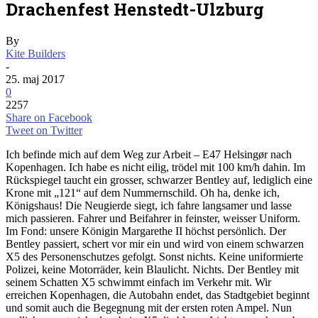
Drachenfest Henstedt-Ulzburg
By
Kite Builders
-
25. maj 2017
0
2257
Share on Facebook
Tweet on Twitter
Ich befinde mich auf dem Weg zur Arbeit – E47 Helsingør nach
Kopenhagen. Ich habe es nicht eilig, trödel mit 100 km/h dahin. Im
Rückspiegel taucht ein grosser, schwarzer Bentley auf, lediglich eine
Krone mit „121“ auf dem Nummernschild. Oh ha, denke ich,
Königshaus! Die Neugierde siegt, ich fahre langsamer und lasse
mich passieren. Fahrer und Beifahrer in feinster, weisser Uniform.
Im Fond: unsere Königin Margarethe II höchst persönlich. Der
Bentley passiert, schert vor mir e
in und wird von einem schwarzen
X5 des Personenschutzes gefolgt. Sonst nichts. Keine uniformierte
Polizei, keine Motorräder, kein Blaulicht. Nichts. Der Bentley mit
seinem Schatten X5 schwimmt einfach im Verkehr mit. Wir
erreichen Kopenhagen, die Autobahn endet, das Stadtgebiet beginnt
und somit auch die Begegnung mit der ersten roten Ampel. Nun