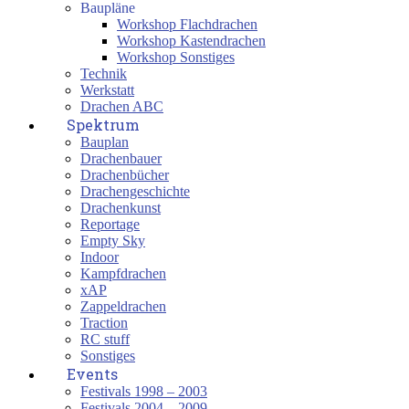
Baupläne
Workshop Flachdrachen
Workshop Kastendrachen
Workshop Sonstiges
Technik
Werkstatt
Drachen ABC
Spektrum
Bauplan
Drachenbauer
Drachenbücher
Drachengeschichte
Drachenkunst
Reportage
Empty Sky
Indoor
Kampfdrachen
xAP
Zappeldrachen
Traction
RC stuff
Sonstiges
Events
Festivals 1998 – 2003
Festivals 2004 – 2009