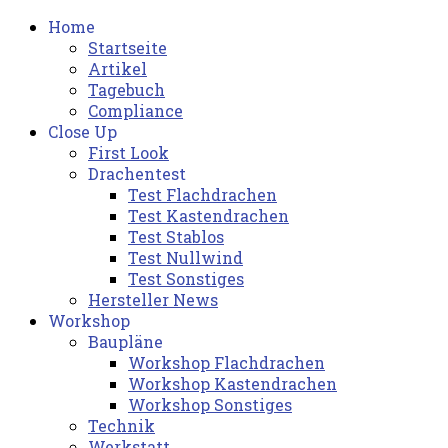
Home
Startseite
Artikel
Tagebuch
Compliance
Close Up
First Look
Drachentest
Test Flachdrachen
Test Kastendrachen
Test Stablos
Test Nullwind
Test Sonstiges
Hersteller News
Workshop
Baupläne
Workshop Flachdrachen
Workshop Kastendrachen
Workshop Sonstiges
Technik
Werkstatt